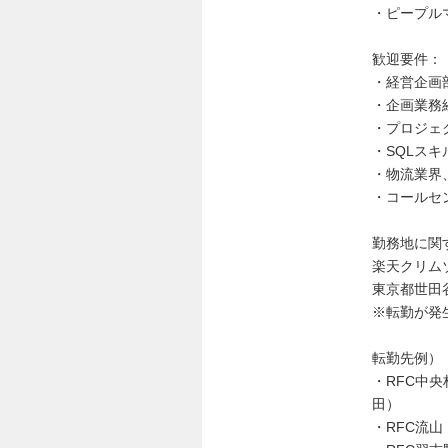
・ピープル
歓迎要件：
・経営企画
・企画業務
・プロジェ
・SQLス
・物流業界
・コールセ
勤務地に関
楽天クリム
東京都世田
※転勤が発
転勤先例）
・RFC中
田）
・RFC流