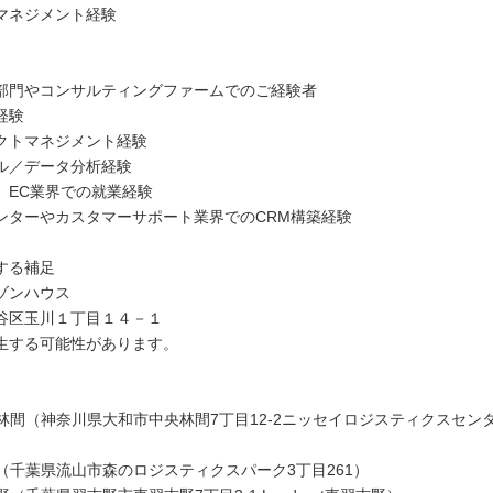
マネジメント経験
部門やコンサルティングファームでのご経験者
経験
クトマネジメント経験
キル／データ分析経験
、EC業界での就業経験
ンターやカスタマーサポート業界でのCRM構築経験
する補足
ゾンハウス
谷区玉川１丁目１４－１
生する可能性があります。
央林間（神奈川県大和市中央林間7丁目12-2ニッセイロジスティクスセン
山（千葉県流山市森のロジスティクスパーク3丁目261）