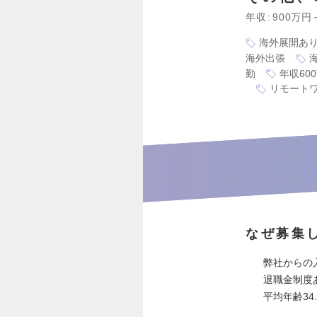
年収
900万円
海外展開あ
海外出張
勤
年収60
リモート
なぜ募集
弊社からの
退職金制度
平均年齢34