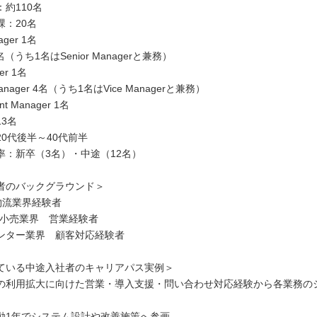
約110名
課：20名
ager 1名
2名（うち1名はSenior Managerと兼務）
er 1名
t Manager 4名（うち1名はVice Managerと兼務）
tant Manager 1名
3名
0代後半～40代前半
率：新卒（3名）・中途（12名）
者のバックグラウンド＞
物流業界経験者
・小売業界 営業経験者
ンター業界 顧客対応経験者
ている中途入社者のキャリアパス実例＞
の利用拡大に向けた営業・導入支援・問い合わせ対応経験から各業務の
動1年でシステム設計や改善施策へ参画