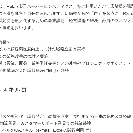
は、RSL（楽天スーパーロジスティクス）をご利用いただく店舗様の課
の円滑な運営と成長に貢献します。店舗様からの「声」を起点に、RSL
満足度を最大化するための事業課題・経営課題の解決、品質のマネジメ
ト推進を担います。
内容＞
ービスの顧客満足度向上に向けた戦略立案と実行
での業務改善の検討／実施
署（営業、開発、業務委託先等）との連携やプロジェクトマネジメント
関係構築および課題解決に向けた調整
るスキルは
セスの可視化、課題特定、改善策立案、実行までの一連の業務改善経験
、物流業界、カスタマーサポート業界での就業経験
ベルのOAスキル（e-mail、Excelの関数利用 等）