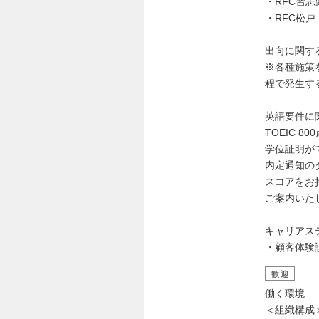
・RFC習志
・RFC松戸
出向に関す
※各種施策
程で発生す
英語要件に
TOEIC
学位証明が
内定通知の
スコアをお
ご案内いた
キャリアス
・顧客体験
歓迎
働く環境
＜組織構成