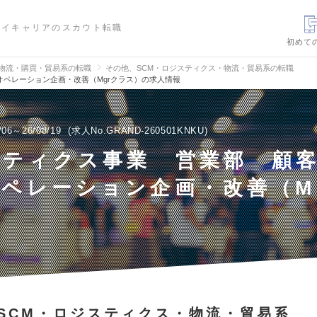
ハイキャリアのスカウト転職
初めて
・物流・購買・貿易系の転職
その他、SCM・ロジスティクス・物流・貿易系の転職
ペレーション企画・改善（Mgrクラス）の求人情報
/06～26/08/19
求人No.GRAND-260501KNKU
スティクス事業 営業部 顧
ペレーション企画・改善（M
）
SCM・ロジスティクス・物流・貿易系