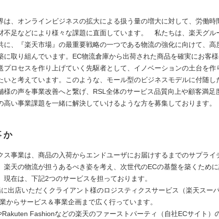
界は、オンラインビジネスの拡大による扱う量の増大に対して、労働時
材不足などにより様々な課題に直面しています。 私たちは、楽天グル
共に、『楽天市場』の最重要戦略の一つである物流の強化に向けて、高
築に取り組んでいます。EC物流倉庫から出荷された商品を確実にお客
送プロセスを作り上げていく先駆者として、イノベーションの土台を作
たいと考えています。このような、モール型のビジネスモデルに付随し
舗様の声を事業改善へと繋げ、RSL全体のサービス品質向上や顧客満足
の高い事業課題を一緒に解決していけるような方を募集しております。
事か
クス事業は、商品の入荷からエンドユーザにお届けするまでのサプライ
、楽天の物流が担うあるべき姿を考え、次世代のECの基盤を築くため
。現在は、下記2つのサービスを担っております。
場に出店いただくクライアント様のロジスティクスサービス（楽天スー
営業からサービス＆事業企画まで広く行っています。
やRakuten Fashionなどの楽天のファーストパーティ（自社ECサイト