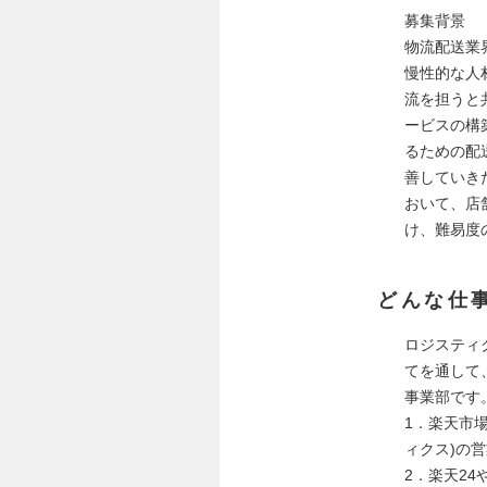
募集背景
物流配送業
慢性的な人
流を担うと
ービスの構
るための配
善していき
おいて、店
け、難易度
どんな仕
ロジスティ
てを通して
事業部です
1．楽天市
ィクス)の
2．楽天24