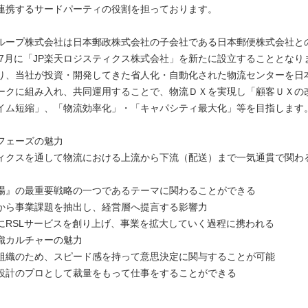
連携するサードパーティの役割を担っております。
ループ株式会社は日本郵政株式会社の子会社である日本郵便株式会社と
1年7月に「JP楽天ロジスティクス株式会社」を新たに設立することとなり
り、当社が投資・開発してきた省人化・自動化された物流センターを日
ークに組み入れ、共同運用することで、物流ＤＸを実現し「顧客ＵＸの
イム短縮」、「物流効率化」・「キャパシティ最大化」等を目指します
フェーズの魅力
ィクスを通して物流における上流から下流（配送）まで一気通貫で関わ
場』の最重要戦略の一つであるテーマに関わることができる
から事業課題を抽出し、経営層へ提言する影響力
にRSLサービスを創り上げ、事業を拡大していく過程に携われる
織カルチャーの魅力
組織のため、スピード感を持って意思決定に関与することが可能
設計のプロとして裁量をもって仕事をすることができる