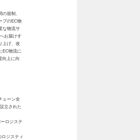
間の規制、
ープのEC物
度な物流サ
様へお届けす
り上げ、改
たEC物流に
度向上に向
チェーン全
に設立された
パーロジステ
）のロジスティ