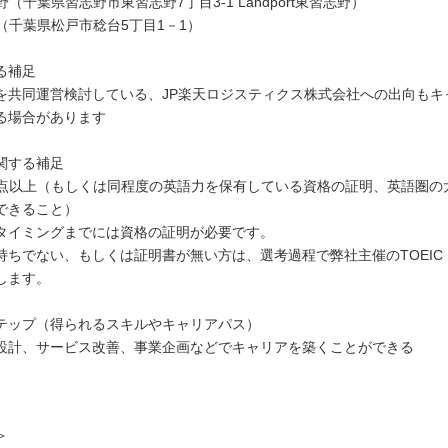
野（千葉県習志野市東習志野7丁目3-1 Landport東習志野）
（千葉県松戸市稔台5丁目1－1）
る補足
を共同運営検討している、JP楽天ロジスティクス株式会社への出向もキ
る場合があります
関する補足
 800点以上（もしくは同程度の英語力を保有している資格の証明、英語圏
できること）
タイミングまでには資格の証明が必要です。
持ちでない、もしくは証明書が無い方は、選考過程で弊社主催のTOEIC 
します。
テップ（得られるスキルやキャリアパス）
設計、サービス改善、事業企画などでキャリアを築くことができる
＞