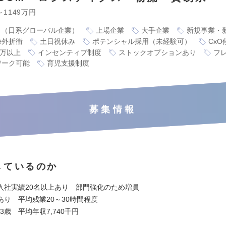
～1149万円
り（日系グローバル企業）
上場企業
大手企業
新規事業・
海外折衝
土日祝休み
ポテンシャル採用（未経験可）
CxO
0万以上
インセンティブ制度
ストックオプションあり
フ
ワーク可能
育児支援制度
募集情報
しているのか
入社実績20名以上あり 部門強化のため増員
あり 平均残業20～30時間程度
.3歳 平均年収7,740千円