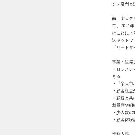
クス部門と
尚、楽天グ
て、202
のことによ
送ネットワ
「リードタ
事業・組織
・ロジステ
きる
・『楽天市
・顧客視点
・顧客と共
裁量権や組
・少人数の
・顧客体験
業務内容