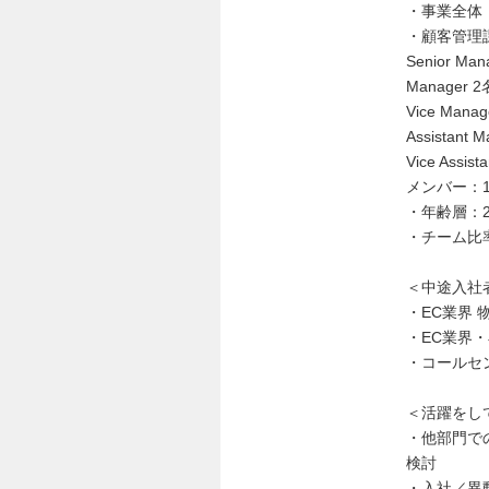
・事業全体：
・顧客管理
Senior Man
Manager 
Vice Manag
Assistan
Vice Assis
メンバー：1
・年齢層：2
・チーム比
＜中途入社
・EC業界 
・EC業界
・コールセ
＜活躍をし
・他部門で
検討
・入社／異