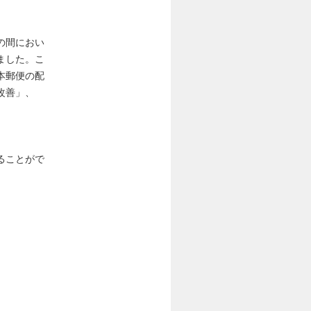
の間におい
ました。こ
本郵便の配
改善」、
。
ることがで