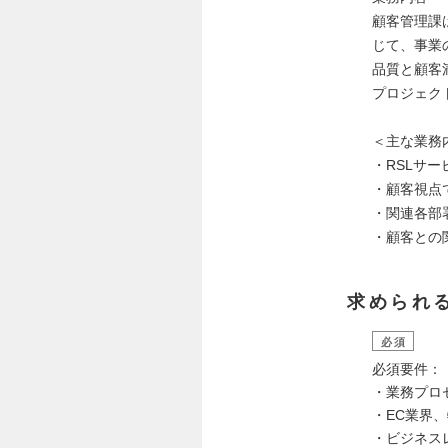
顧客管理課
じて、事業
品質と顧客
プロジェク
＜主な業務
・RSLサ
・顧客視点
・関連各部
・顧客との
求められ
必須
必須要件：
・業務プロ
・EC業界
・ビジネスレ