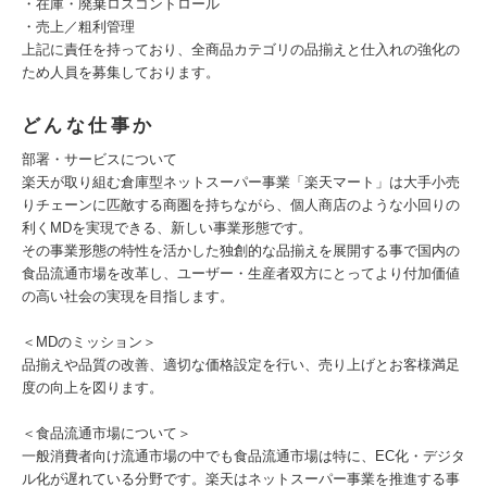
・在庫・廃棄ロスコントロール
・売上／粗利管理
上記に責任を持っており、全商品カテゴリの品揃えと仕入れの強化の
ため人員を募集しております。
どんな仕事か
部署・サービスについて
楽天が取り組む倉庫型ネットスーパー事業「楽天マート」は大手小売
りチェーンに匹敵する商圏を持ちながら、個人商店のような小回りの
利くMDを実現できる、新しい事業形態です。
その事業形態の特性を活かした独創的な品揃えを展開する事で国内の
食品流通市場を改革し、ユーザー・生産者双方にとってより付加価値
の高い社会の実現を目指します。
＜MDのミッション＞
品揃えや品質の改善、適切な価格設定を行い、売り上げとお客様満足
度の向上を図ります。
＜食品流通市場について＞
一般消費者向け流通市場の中でも食品流通市場は特に、EC化・デジタ
ル化が遅れている分野です。楽天はネットスーパー事業を推進する事