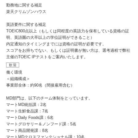
勤務地に関する補足
楽天クリムゾンハウス
英語要件に関する補足
TOEIC800点以上（もしくは同程度の英語力を保有している資格の証
明、英語圏の大卒以上の学位証明ができること）
内定通知のタイミングまでには資格の証明が必要です。
スコアをお持ちでない、もしくは証明書が無い方は、選考過程で弊社
主催のTOEIC IPテストをご案内いたします。
歓迎
働く環境
＜組織構成＞
事業部全体：約90名（間接雇用含む）
MD部門は、以下のチーム体制をとっています。
マートMD統括課：2名
マート生鮮食品課：7名
マートDaily Foods課：6名
マートグロサリー＆ノンフード課：5名
マート商品開発課：8名
マートMDクロスファンクショナル課：10名