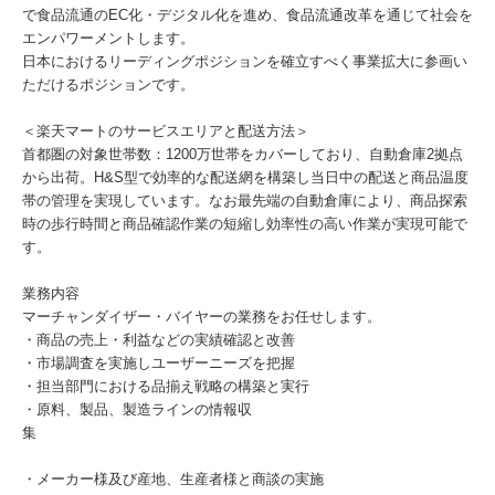
で食品流通のEC化・デジタル化を進め、食品流通改革を通じて社会を
エンパワーメントします。
日本におけるリーディングポジションを確立すべく事業拡大に参画い
ただけるポジションです。
＜楽天マートのサービスエリアと配送方法＞
首都圏の対象世帯数：1200万世帯をカバーしており、自動倉庫2拠点
から出荷。H&S型で効率的な配送網を構築し当日中の配送と商品温度
帯の管理を実現しています。なお最先端の自動倉庫により、商品探索
時の歩行時間と商品確認作業の短縮し効率性の高い作業が実現可能で
す。
業務内容
マーチャンダイザー・バイヤーの業務をお任せします。
・商品の売上・利益などの実績確認と改善
・市場調査を実施しユーザーニーズを把握
・担当部門における品揃え戦略の構築と実行
・原料、製品、製造ラインの情報収
集
・メーカー様及び産地、生産者様と商談の実施