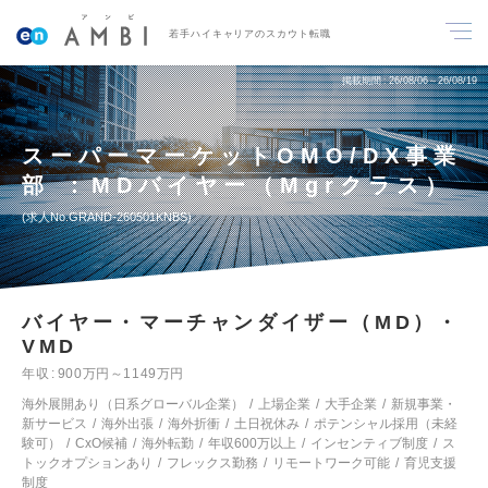
若手ハイキャリアのスカウト転職
掲載期間
26/08/06～26/08/19
スーパーマーケットOMO/DX事業
部 ：MDバイヤー（Mgrクラス）
求人No.GRAND-260501KNBS
バイヤー・マーチャンダイザー（MD）・
VMD
年収
900万円～1149万円
海外展開あり（日系グローバル企業）
上場企業
大手企業
新規事業・
新サービス
海外出張
海外折衝
土日祝休み
ポテンシャル採用（未経
験可）
CxO候補
海外転勤
年収600万以上
インセンティブ制度
ス
トックオプションあり
フレックス勤務
リモートワーク可能
育児支援
制度