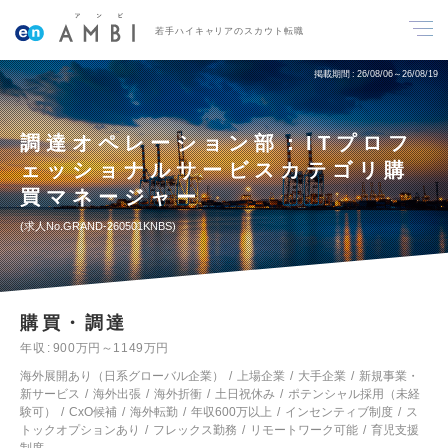
若手ハイキャリアのスカウト転職
掲載期間
26/08/06～26/08/19
調達オペレーション部：ITプロフ
ェッショナルサービスカテゴリ購
買マネージャー
求人No.GRAND-260501KNBS
購買・調達
年収
900万円～1149万円
海外展開あり（日系グローバル企業）
上場企業
大手企業
新規事業・
新サービス
海外出張
海外折衝
土日祝休み
ポテンシャル採用（未経
験可）
CxO候補
海外転勤
年収600万以上
インセンティブ制度
ス
トックオプションあり
フレックス勤務
リモートワーク可能
育児支援