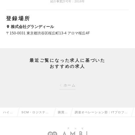
紹介事業許可年：2016年
登録場所
株式会社グランディール
〒150-0031 東京都渋谷区桜丘町13-4 アロマ桜丘4F
最近ご覧になった求人に基づいた
おすすめの求人
ホーム
ハイク
SCM・ロジスティ
購買・
調達オペレーション部：ITプロフェ
ラス求
クス・物流・購買・
調達の
ッショナルサービスカテゴリ購買マ
人TOP
貿易系の転職
転職
ネージャーの求人情報