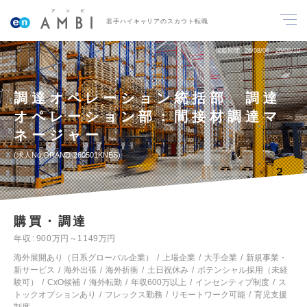
若手ハイキャリアのスカウト転職
掲載期間
26/08/06～26/08/19
調達オペレーション統括部 調達
オペレーション部：間接材調達マ
ネージャー
求人No.GRAND-260501KNBS
購買・調達
年収
900万円～1149万円
海外展開あり（日系グローバル企業）
上場企業
大手企業
新規事業・
新サービス
海外出張
海外折衝
土日祝休み
ポテンシャル採用（未経
験可）
CxO候補
海外転勤
年収600万以上
インセンティブ制度
ス
トックオプションあり
フレックス勤務
リモートワーク可能
育児支援