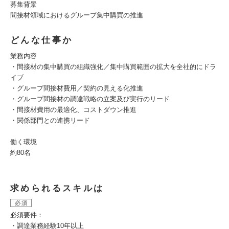
募集背景
間接材領域におけるグループ集中購買の推進
どんな仕事か
業務内容
・間接材の集中購買の組織強化／集中購買範囲の拡大を全社的にドラ
イブ
・グループ間接材費用／契約の見える化推進
・グループ間接材の調達戦略の立案及び実行のリード
・間接材費用の最適化、コストダウン推進
・関係部門との連携リード
働く環境
約80名
求められるスキルは
必須
必須要件：
・調達業務経験10年以上