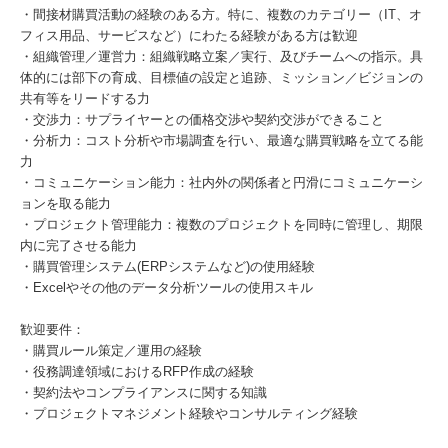
・間接材購買活動の経験のある方。特に、複数のカテゴリー（IT、オ
フィス用品、サービスなど）にわたる経験がある方は歓迎
・組織管理／運営力：組織戦略立案／実行、及びチームへの指示。具
体的には部下の育成、目標値の設定と追跡、ミッション／ビジョンの
共有等をリードする力
・交渉力：サプライヤーとの価格交渉や契約交渉ができること
・分析力：コスト分析や市場調査を行い、最適な購買戦略を立てる能
力
・コミュニケーション能力：社内外の関係者と円滑にコミュニケーシ
ョンを取る能力
・プロジェクト管理能力：複数のプロジェクトを同時に管理し、期限
内に完了させる能力
・購買管理システム(ERPシステムなど)の使用経験
・Excelやその他のデータ分析ツールの使用スキル
歓迎要件：
・購買ルール策定／運用の経験
・役務調達領域におけるRFP作成の経験
・契約法やコンプライアンスに関する知識
・プロジェクトマネジメント経験やコンサルティング経験