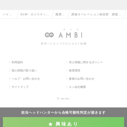
ハイク
SCM・ロジスティク
購買・
調達オペレーション統括部 調達オ
ラス求
ス・物流・購買・貿
調達の
ペレーション部：間接材調達マネー
人TOP
易系の転職
転職
ジャーの求人情報
若手ハイキャリアのスカウト転職
利用規約
求人情報に関するポリシー
個人情報の取り扱い
推奨環境
ヘルプ・お問い合わせ
参画のお問い合わせ
サイトマップ
エン会社概要
©
en Inc.
担当ヘッドハンターから
合格可能性判定
が届きます
興味あり