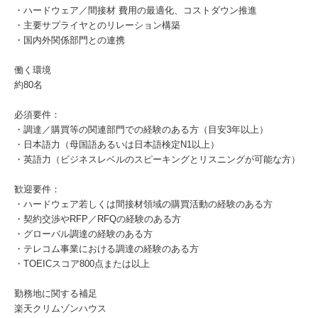
・ハードウェア／間接材 費用の最適化、コストダウン推進
・主要サプライヤとのリレーション構築
・国内外関係部門との連携
働く環境
約80名
必須要件：
・調達／購買等の関連部門での経験のある方（目安3年以上）
・日本語力（母国語あるいは日本語検定N1以上）
・英語力（ビジネスレベルのスピーキングとリスニングが可能な方）
歓迎要件：
・ハードウェア若しくは間接材領域の購買活動の経験のある方
・契約交渉やRFP／RFQの経験のある方
・グローバル調達の経験のある方
・テレコム事業における調達の経験のある方
・TOEICスコア800点または以上
勤務地に関する補足
楽天クリムゾンハウス