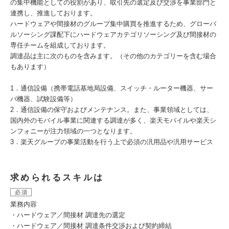
の集中機能としての役割があり、取引先の選定及び交渉を事業部門と
連携し、推進しております。
ハードウェアや間接材のグループ集中購買を推進するため、グローバ
ルソーシング課配下にハードウェアカテゴリソーシング及び間接材の
専任チームを組成しております。
調達品は主に次のものを含みます。（その他のカテゴリーを含む場合
もあります）
1．通信設備（携帯電話基地局設備、スイッチ・ルーター機器、サー
バ機器、試験設備等）
2．通信設備の保守およびメンテナンス。また、事業領域としては、
国内外のモバイル事業に関連する調達が多く、楽天モバイルや楽天シ
ンフォニーが注力領域の一つとなります。
3．楽天グループの事業活動を行う上で必須の汎用品や汎用サービス
求められるスキルは
必須
業務内容
・ハードウェア／間接材 調達先の選定
・ハードウェア／間接材 調達条件交渉および契約締結