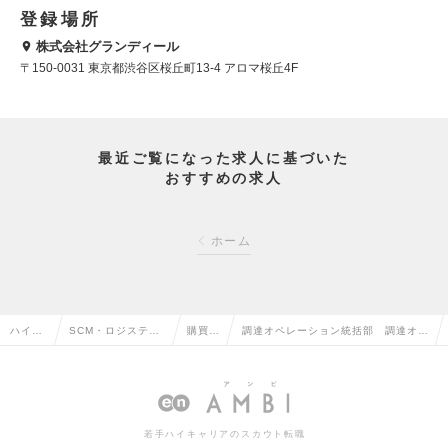
登録場所
株式会社グランディール
〒150-0031 東京都渋谷区桜丘町13-4 アロマ桜丘4F
最近ご覧になった求人に基づいた
おすすめの求人
ホーム
ハイク
SCM・ロジスティ
購買・
調達オペレーション統括部 調達オペ
ラス求
クス・物流・購
調達の
レーション部：ハードウェア担当者
人TOP
買・貿易系の転職
転職
（Mgrクラス）の求人情報
若手ハイキャリアのスカウト転職