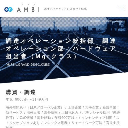
若手ハイキャリアのスカウト転職
掲載期間
26/08/06～26/08/19
調達オペレーション統括部 調達
オペレーション部：ハードウェア
担当者（Mgrクラス）
求人No.GRAND-260501KNBS
購買・調達
年収
900万円～1149万円
海外展開あり（日系グローバル企業）
上場企業
大手企業
新規事業・
新サービス
海外出張
海外折衝
土日祝休み
ポテンシャル採用（未経
験可）
CxO候補
海外転勤
年収600万以上
インセンティブ制度
ス
トックオプションあり
フレックス勤務
リモートワーク可能
育児支援