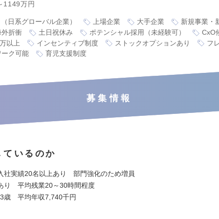
～1149万円
り（日系グローバル企業）
上場企業
大手企業
新規事業・
海外折衝
土日祝休み
ポテンシャル採用（未経験可）
CxO
0万以上
インセンティブ制度
ストックオプションあり
フ
ワーク可能
育児支援制度
募集情報
しているのか
入社実績20名以上あり 部門強化のため増員
あり 平均残業20～30時間程度
.3歳 平均年収7,740千円