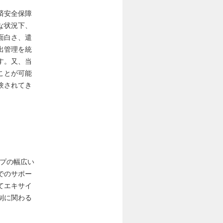
済安全保障
な状況下、
面白さ、遣
出管理を統
す。又、当
ことが可能
験されてき
。
ープの幅広い
でのサポー
てエキサイ
制に関わる