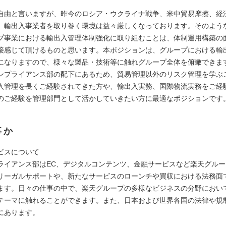
自由と言いますが、昨今のロシア・ウクライナ戦争、米中貿易摩擦、経
、輸出入事業者を取り巻く環境は益々厳しくなっております。そのよう
プ事業における輸出入管理体制強化に取り組むことは、体制運用構築の
接感じて頂けるものと思います。本ポジションは、グループにおける輸
になりますので、様々な製品・技術等に触れグループ全体を俯瞰できま
ンプライアンス部の配下にあるため、貿易管理以外のリスク管理を学ぶ
入管理を長くご経験されてきた方や、輸出入実務、国際物流実務をご経
のご経験を管理部門として活かしていきたい方に最適なポジションです
事か
ビスについて
ライアンス部はEC、デジタルコンテンツ、金融サービスなど楽天グル
リーガルサポートや、新たなサービスのローンチや買収における法務面
ます。日々の仕事の中で、楽天グループの多様なビジネスの分野におい
テーマに触れることができます。また、日本および世界各国の法律や規
にあります。