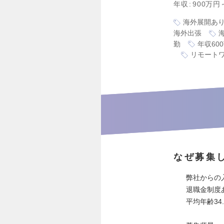
年収
900万円
海外展開あ
海外出張
勤
年収60
リモート
なぜ募集
弊社からの
退職金制度
平均年齢34