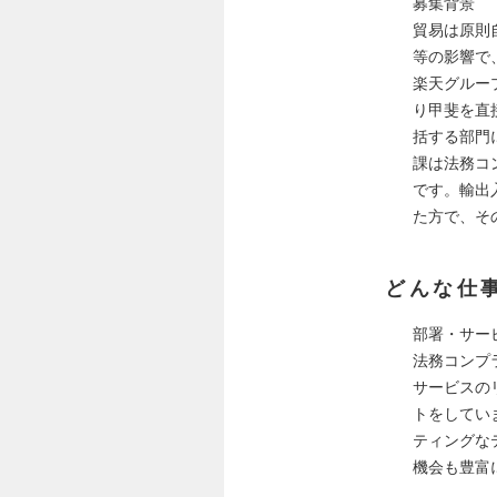
募集背景
貿易は原則
等の影響で
楽天グルー
り甲斐を直
括する部門
課は法務コ
です。輸出
た方で、そ
どんな仕
部署・サー
法務コンプ
サービスの
トをしてい
ティングな
機会も豊富