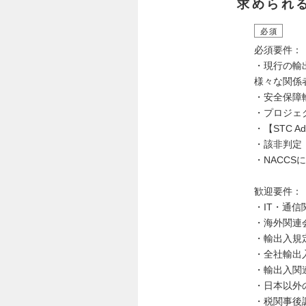
求められ
必須
必須要件：
・現行の輸
様々な関係
・安全保障
・プロジェ
・【STC A
・該非判定
・NACC
歓迎要件：
・IT・通
・海外関連
・輸出入規
・全社輸出
・輸出入関
・日本以外
・税関事後