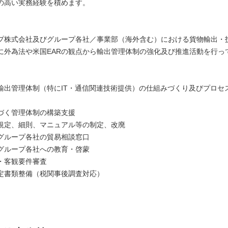
の高い実務経験を積めます。
プ株式会社及びグループ各社／事業部（海外含む）における貨物輸出・
に外為法や米国EARの観点から輸出管理体制の強化及び推進活動を行っ
輸出管理体制（特にIT・通信関連技術提供）の仕組みづくり及びプロセ
基づく管理体制の構築支援
規定、細則、マニュアル等の制定、改廃
グループ各社の貿易相談窓口
グループ各社への教育・啓蒙
・客観要件審査
定書類整備（税関事後調査対応）