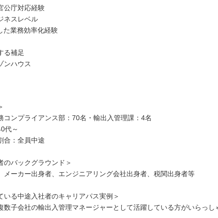
官公庁対応経験
ジネスレベル
用した業務効率化経験
する補足
ゾンハウス
＞
務コンプライアンス部：70名・輸出入管理課：4名
0代～
割合：全員中途
者のバックグラウンド＞
、メーカー出身者、エンジニアリング会社出身者、税関出身者等
ている中途入社者のキャリアパス実例＞
複数子会社の輸出入管理マネージャーとして活躍している方がいらっし