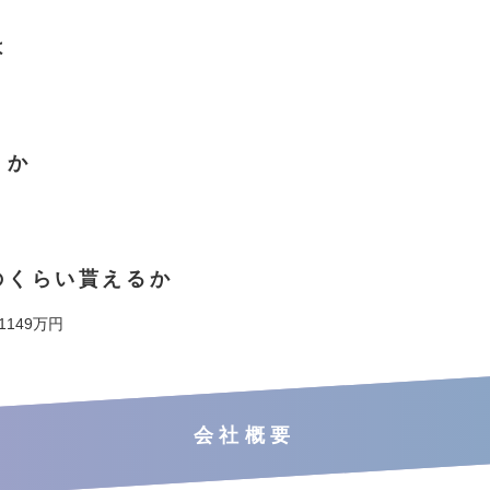
は
くか
のくらい貰えるか
 1149万円
会社概要