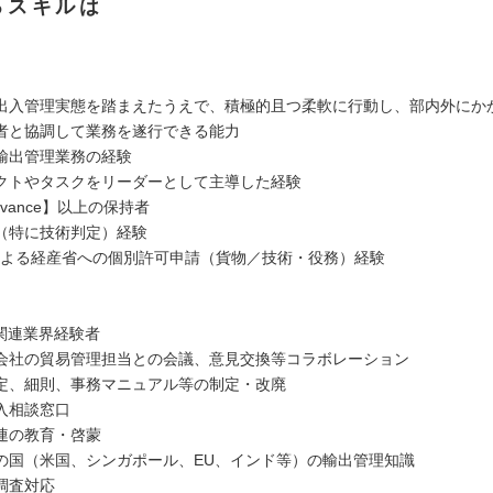
るスキルは
出入管理実態を踏まえたうえで、積極的且つ柔軟に行動し、部内外にか
者と協調して業務を遂行できる能力
輸出管理業務の経験
クトやタスクをリーダーとして主導した経験
dvance】以上の保持者
（特に技術判定）経験
Sによる経産省への個別許可申請（貨物／技術・役務）経験
信関連業界経験者
会社の貿易管理担当との会議、意見交換等コラボレーション
定、細則、事務マニュアル等の制定・改廃
入相談窓口
連の教育・啓蒙
の国（米国、シンガポール、EU、インド等）の輸出管理知識
調査対応