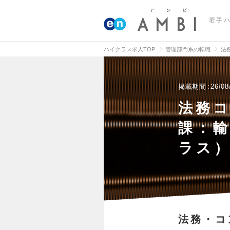
若手
ハイクラス求人TOP
管理部門系の転職
法
掲載期間
26/08
法務
課：輸
ラス
法務・コ