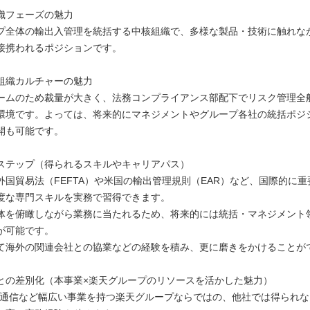
織フェーズの魅力
プ全体の輸出入管理を統括する中核組織で、多様な製品・技術に触れな
接携われるポジションです。
組織カルチャーの魅力
ームのため裁量が大きく、法務コンプライアンス部配下でリスク管理全
環境です。よっては、将来的にマネジメントやグループ各社の統括ポジ
開も可能です。
ステップ（得られるスキルやキャリアパス）
外国貿易法（FEFTA）や米国の輸出管理規則（EAR）など、国際的に
度な専門スキルを実務で習得できます。
体を俯瞰しながら業務に当たれるため、将来的には統括・マネジメント
が可能です。
て海外の関連会社との協業などの経験を積み、更に磨きをかけることが
との差別化（本事業×楽天グループのリソースを活かした魅力）
・通信など幅広い事業を持つ楽天グループならではの、他社では得られな