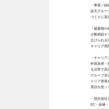
・事業／組
楽天グルー
づくりに直
・裁量権や
少数精鋭チ
広げられる
キャリア展
・キャリア
外国為替・
る分野で高
グループ全
ャリア発展
英語を使っ
・競合他社
EC・金融