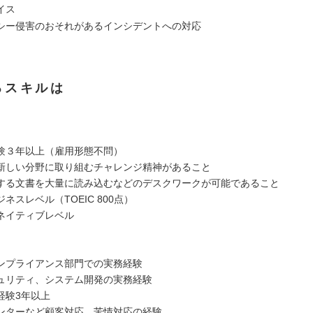
イス
シー侵害のおそれがあるインシデントへの対応
るスキルは
験３年以上（雇用形態不問）
新しい分野に取り組むチャレンジ精神があること
する文書を大量に読み込むなどのデスクワークが可能であること
ネスレベル（TOEIC 800点）
ネイティブレベル
ンプライアンス部門での実務経験
ュリティ、システム開発の実務経験
経験3年以上
ンターなど顧客対応、苦情対応の経験