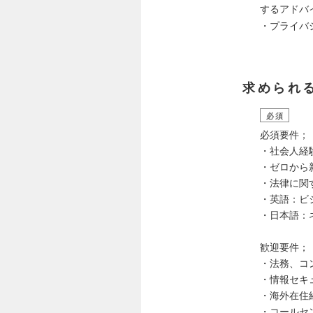
するアドバ
・プライバ
求められ
必須
必須要件；
・社会人経
・ゼロから
・法律に関
・英語：ビジ
・日本語：
歓迎要件；
・法務、コ
・情報セキ
・海外在住
・コールセ