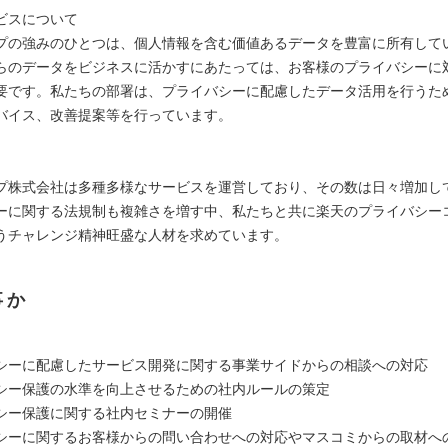
ビスについて
プの強みのひとつは、個人情報を含む価値あるデータを豊富に所有して
らのデータをビジネスに活かすにあたっては、お客様のプライバシーに
要です。私たちの部署は、プライバシーに配慮したデータ活用を行うた
バイス、改善提案等を行っています。
プ株式会社は多種多様なサービスを運営しており、その数は日々増加し
ーに関する法規制も複雑さを増す中、私たちと共に楽天のプライバシー
うチャレンジ精神旺盛な人材を求めています。
事か
シーに配慮したサービス開発に関する事業サイドからの相談への対応
シー保護の水準を向上させるための社内ルールの策定
シー保護に関する社内セミナーの開催
シーに関するお客様からの問い合わせへの対応やマスコミからの取材へ