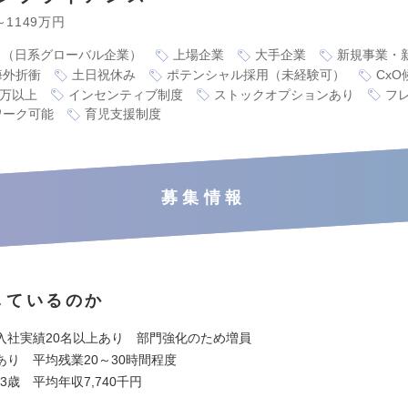
～1149万円
り（日系グローバル企業）
上場企業
大手企業
新規事業・
海外折衝
土日祝休み
ポテンシャル採用（未経験可）
CxO
0万以上
インセンティブ制度
ストックオプションあり
フ
ワーク可能
育児支援制度
募集情報
しているのか
入社実績20名以上あり 部門強化のため増員
あり 平均残業20～30時間程度
.3歳 平均年収7,740千円