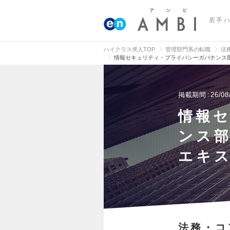
若手
ハイクラス求人TOP
管理部門系の転職
法
情報セキュリティ・プライバシーガバナンス部
掲載期間
26/08
情報
ンス
エキス
法務・コ