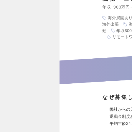
年収
900万円
海外展開あ
海外出張
勤
年収60
リモート
なぜ募集
弊社からの
退職金制度
平均年齢34