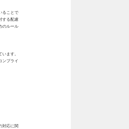
いることで
対する配慮
めのルール
ています。
コンプライ
の対応に関