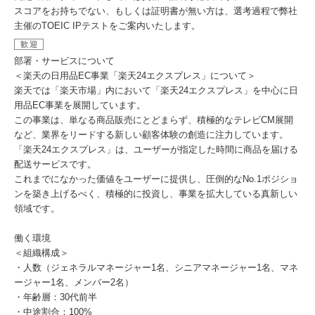
スコアをお持ちでない、もしくは証明書が無い方は、選考過程で弊社
主催のTOEIC IPテストをご案内いたします。
歓迎
部署・サービスについて
＜楽天の日用品EC事業「楽天24エクスプレス」について＞
楽天では「楽天市場」内において「楽天24エクスプレス」を中心に日
用品EC事業を展開しています。
この事業は、単なる商品販売にとどまらず、積極的なテレビCM展開
など、業界をリードする新しい顧客体験の創造に注力しています。
「楽天24エクスプレス」は、ユーザーが指定した時間に商品を届ける
配送サービスです。
これまでになかった価値をユーザーに提供し、圧倒的なNo.1ポジショ
ンを築き上げるべく、積極的に投資し、事業を拡大している真新しい
領域です。
働く環境
＜組織構成＞
・人数（ジェネラルマネージャー1名、シニアマネージャー1名、マネ
ージャー1名、メンバー2名）
・年齢層：30代前半
・中途割合：100%