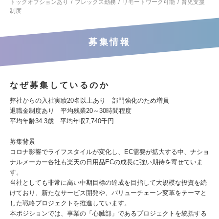
トックオプションあり
フレックス勤務
リモートワーク可能
育児支援
制度
募集情報
なぜ募集しているのか
弊社からの入社実績20名以上あり 部門強化のため増員
退職金制度あり 平均残業20～30時間程度
平均年齢34.3歳 平均年収7,740千円
募集背景
コロナ影響でライフスタイルが変化し、EC需要が拡大する中、ナショ
ナルメーカー各社も楽天の日用品ECの成長に強い期待を寄せていま
す。
当社としても非常に高い中期目標の達成を目指して大規模な投資を続
けており、新たなサービス開発や、バリューチェーン変革をテーマと
した戦略プロジェクトを推進しています。
本ポジションでは、事業の「心臓部」であるプロジェクトを統括する