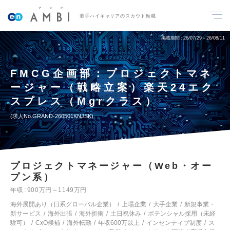
若手ハイキャリアのスカウト転職
掲載期間
26/07/29～26/08/11
FMCG企画部：プロジェクトマネ
ージャー（戦略立案）楽天24エク
スプレス（Mgrクラス）
求人No.GRAND-260501KNJSK
プロジェクトマネージャー（Web・オー
プン系）
年収
900万円～1149万円
海外展開あり（日系グローバル企業）
上場企業
大手企業
新規事業・
新サービス
海外出張
海外折衝
土日祝休み
ポテンシャル採用（未経
験可）
CxO候補
海外転勤
年収600万以上
インセンティブ制度
ス