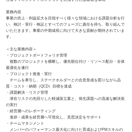
業務内容
事業の売上・利益拡大を目指すべく様々な領域における課題分析を行
い、検討・実行・検証とすべてのフェーズに責任を持ち、取り組んで
いただきます。事業の中期成長に向けて大きな貢献が期待されていま
す。
＜主な業務内容＞
・プロジェクトポートフォリオ管理
複数のプロジェクトを横断し、優先順位付け・リソース配分・全体
最適化を遂行
・プロジェクト推進・実行
チームを牽引し、ステークホルダーとの合意形成を図りながら品
質・コスト・納期（QCD）目標を達成
・課題解決・リスク管理
潜在リスクの先回りした軽減策立案と、発生課題への迅速な解決策
の実行
・経営層へのレポーティング
進捗・成果を経営層へ可視化し、意思決定をサポート
・チームマネジメント
メンバーのパフォーマンス最大化に向けた育成およびPMスキルの