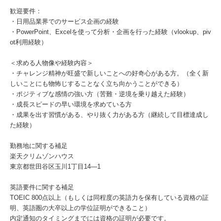
歓迎要件：
・日用品業界でのサービス企画の経験
・PowerPoint、Excelを使って分析・企画を行った経験（vlookup、piv
ot利用経験）
＜求める人物像や経験内容＞
・チャレンジ精神が旺盛で新しいことへの好奇心がある方。（全く新
しいことにも物怖じすることなく立ち向かうことができる）
・ポジティブな感情の強い方（苦難・逆境を乗り越えた経験）
・成長スピードの早い環境を求めている方
・成果を出す習慣がある、やり抜く力がある方（継続して目標達成し
た経験）
勤務地に関する補足
楽天クリムゾンハウス
東京都世田谷区玉川1丁目14―1
英語要件に関する補足
TOEIC 800点以上（もしくは同程度の英語力を保有している資格の証
明、英語圏の大卒以上の学位証明ができること）
内定通知のタイミングまでには資格の証明が必要です。