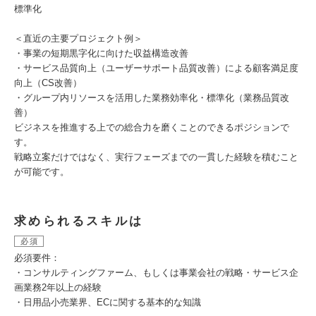
標準化
＜直近の主要プロジェクト例＞
・事業の短期黒字化に向けた収益構造改善
・サービス品質向上（ユーザーサポート品質改善）による顧客満足度
向上（CS改善）
・グループ内リソースを活用した業務効率化・標準化（業務品質改
善）
ビジネスを推進する上での総合力を磨くことのできるポジションで
す。
戦略立案だけではなく、実行フェーズまでの一貫した経験を積むこと
が可能です。
求められるスキルは
必須
必須要件：
・コンサルティングファーム、もしくは事業会社の戦略・サービス企
画業務2年以上の経験
・日用品小売業界、ECに関する基本的な知識