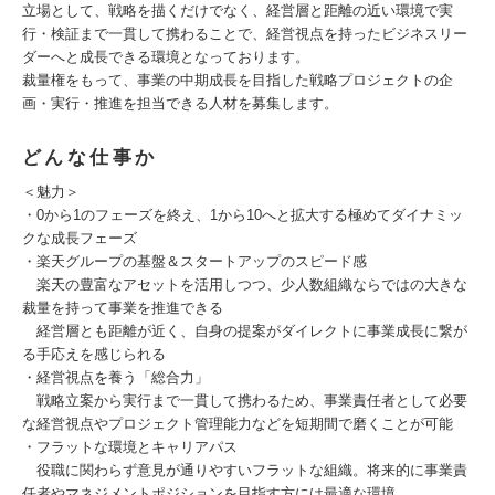
立場として、戦略を描くだけでなく、経営層と距離の近い環境で実
行・検証まで一貫して携わることで、経営視点を持ったビジネスリー
ダーへと成長できる環境となっております。
裁量権をもって、事業の中期成長を目指した戦略プロジェクトの企
画・実行・推進を担当できる人材を募集します。
どんな仕事か
＜魅力＞
・0から1のフェーズを終え、1から10へと拡大する極めてダイナミッ
クな成長フェーズ
・楽天グループの基盤＆スタートアップのスピード感
楽天の豊富なアセットを活用しつつ、少人数組織ならではの大きな
裁量を持って事業を推進できる
経営層とも距離が近く、自身の提案がダイレクトに事業成長に繋が
る手応えを感じられる
・経営視点を養う「総合力」
戦略立案から実行まで一貫して携わるため、事業責任者として必要
な経営視点やプロジェクト管理能力などを短期間で磨くことが可能
・フラットな環境とキャリアパス
役職に関わらず意見が通りやすいフラットな組織。将来的に事業責
任者やマネジメントポジションを目指す方には最適な環境