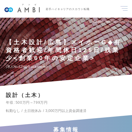
若手ハイキャリアのスカウト転職
掲載期間
26/07/31～26/08/19
【土木設計/広島】メイホーG◆有
資格者歓迎/年間休日125日/残業
少<創業60年の安定企業>
求人No.EZHOB-akikensetu
設計（土木）
年収
500万円～799万円
転勤なし
土日祝休み
3,000万円以上資金調達済
募集情報