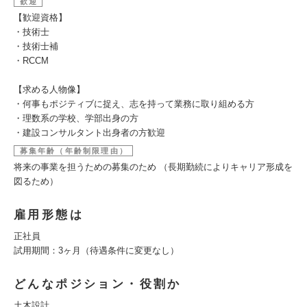
歓迎
【歓迎資格】
・技術士
・技術士補
・RCCM
【求める人物像】
・何事もポジティブに捉え、志を持って業務に取り組める方
・理数系の学校、学部出身の方
・建設コンサルタント出身者の方歓迎
募集年齢（年齢制限理由）
将来の事業を担うための募集のため （長期勤続によりキャリア形成を
図るため）
雇用形態は
正社員
試用期間：3ヶ月（待遇条件に変更なし）
どんなポジション・役割か
土木設計