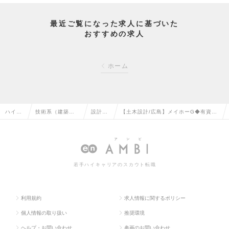
最近ご覧になった求人に基づいた
おすすめの求人
ホーム
ハイク
技術系（建築・
設計
【土木設計/広島】メイホーG◆有資格
ラス求
設備・土木・プ
（土
者歓迎/年間休日125日/残業少<創業6
人TOP
ラント）の転職
木）の
0年の安定企業>の求人情報
転職
若手ハイキャリアのスカウト転職
利用規約
求人情報に関するポリシー
個人情報の取り扱い
推奨環境
ヘルプ・お問い合わせ
参画のお問い合わせ