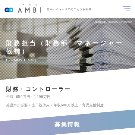
若手ハイキャリアのスカウト転職
掲載期間
26/08/07～26/08/20
財務担当（財務部 マネージャー
候補）
求人No.WTH-s001
財務・コントローラー
年収
650万円～1299万円
英語力が必要
土日祝休み
年収600万以上
育児支援制度
募集情報