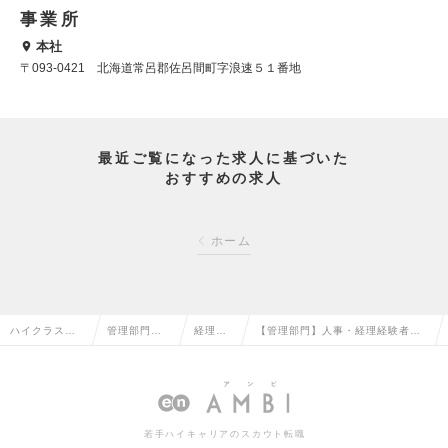
事業所
本社
〒093-0421 北海道常呂郡佐呂間町字浪速５１番地
最近ご覧になった求人に基づいた
おすすめの求人
ホーム
ハイクラス求
管理部門系
経理の
【管理部門】人事・経理経験者歓
人TOP
の転職
転職
迎の求人情報
若手ハイキャリアのスカウト転職