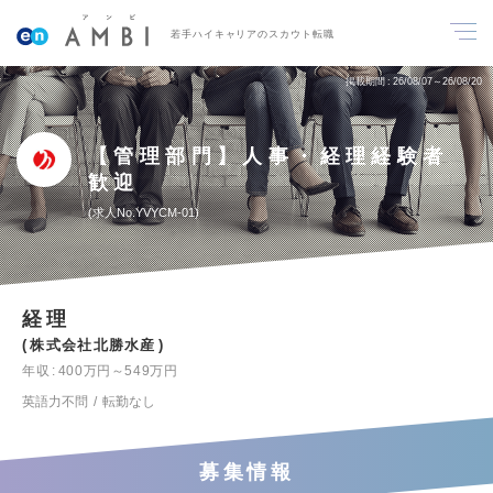
若手ハイキャリアのスカウト転職
掲載期間
26/08/07～26/08/20
【管理部門】人事・経理経験者
歓迎
求人No.YVYCM-01
経理
株式会社北勝水産
年収
400万円～549万円
英語力不問
転勤なし
募集情報