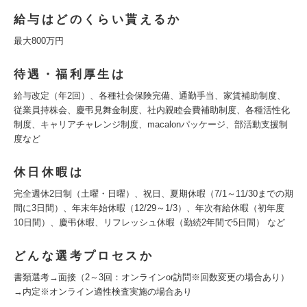
給与はどのくらい貰えるか
最大800万円
待遇・福利厚生は
給与改定（年2回）、各種社会保険完備、通勤手当、家賃補助制度、
従業員持株会、慶弔見舞金制度、社内親睦会費補助制度、各種活性化
制度、キャリアチャレンジ制度、macalonパッケージ、部活動支援制
度など
休日休暇は
完全週休2日制（土曜・日曜）、祝日、夏期休暇（7/1～11/30までの期
間に3日間）、年末年始休暇（12/29～1/3）、年次有給休暇（初年度
10日間）、慶弔休暇、リフレッシュ休暇（勤続2年間で5日間） など
どんな選考プロセスか
書類選考→面接（2～3回：オンラインor訪問※回数変更の場合あり）
→内定※オンライン適性検査実施の場合あり