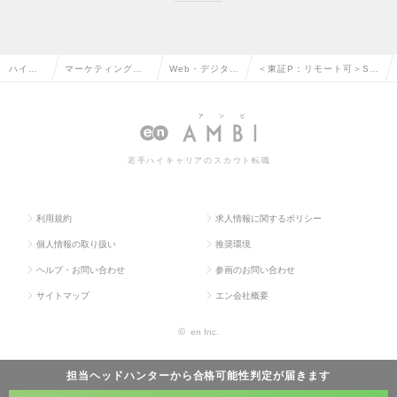
ハイク
マーケティング・
Web・デジタル
＜東証P：リモート可＞SE
ラス求
販促企画・商品開
マーケティング
Oコンサル（AmebaLIF
人TOP
発系の転職
の転職
E）の求人情報
若手ハイキャリアのスカウト転職
利用規約
求人情報に関するポリシー
個人情報の取り扱い
推奨環境
ヘルプ・お問い合わせ
参画のお問い合わせ
サイトマップ
エン会社概要
©
en Inc.
担当ヘッドハンターから
合格可能性判定
が届きます