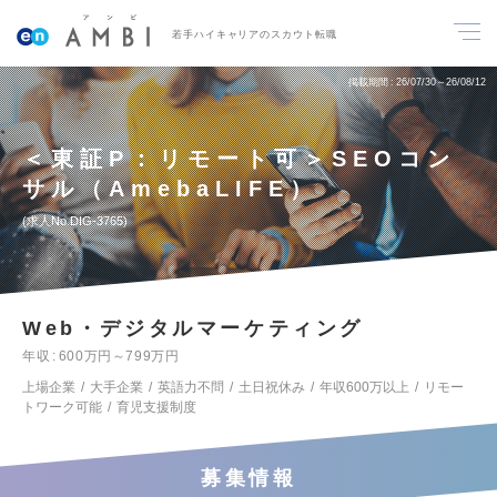
若手ハイキャリアのスカウト転職
掲載期間
26/07/30～26/08/12
＜東証P：リモート可＞SEOコン
サル（AmebaLIFE）
求人No.DIG-3765
Web・デジタルマーケティング
年収
600万円～799万円
上場企業
大手企業
英語力不問
土日祝休み
年収600万以上
リモー
トワーク可能
育児支援制度
募集情報