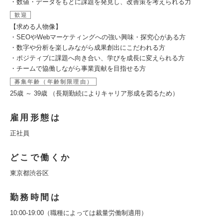
・数値・データをもとに課題を発見し、改善策を考えられる力
歓迎
【求める人物像】
・SEOやWebマーケティングへの強い興味・探究心がある方
・数字や分析を楽しみながら成果創出にこだわれる方
・ポジティブに課題へ向き合い、学びを成長に変えられる方
・チームで協働しながら事業貢献を目指せる方
募集年齢（年齢制限理由）
25歳 ～ 39歳 （長期勤続によりキャリア形成を図るため）
雇用形態は
正社員
どこで働くか
東京都渋谷区
勤務時間は
10:00-19:00（職種によっては裁量労働制適用）