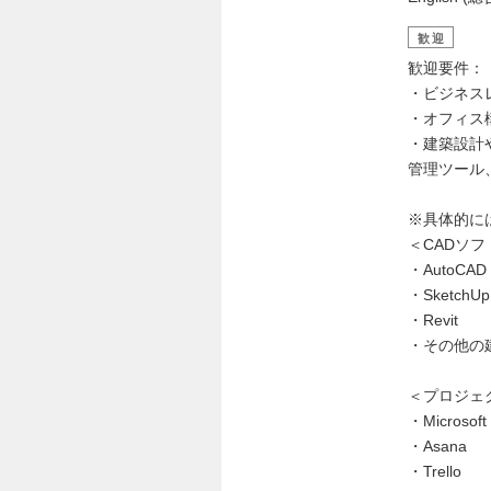
歓迎
歓迎要件：
・ビジネスレ
・オフィス
・建築設計
管理ツール
※具体的に
＜CADソ
・AutoCAD
・SketchUp
・Revit
・その他の
＜プロジェ
・Microsoft 
・Asana
・Trello