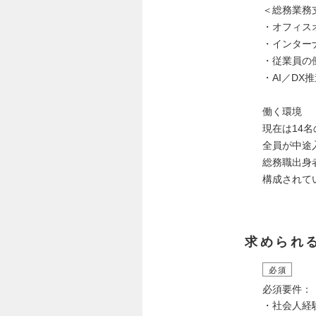
＜総務業務
・オフィス
・インター
・従業員の
・AI／D
働く環境
現在は14
全員が中途
総務職出身
構成されて
求められ
必須
必須要件：
・社会人経