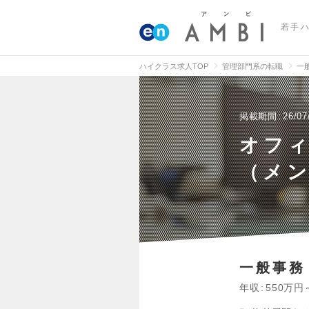
若手
ハイクラス求人TOP
管理部門系の転職
一
掲載期間
26/07
オフ
（メ
一般事務
年収
550万円