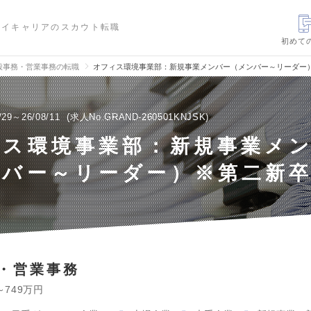
ハイキャリアのスカウト転職
初めて
般事務・営業事務の転職
オフィス環境事業部：新規事業メンバー（メンバー～リーダー
/29～26/08/11
求人No.GRAND-260501KNJSK
ィス環境事業部：新規事業メ
ンバー～リーダー）※第二新
・営業事務
～749万円