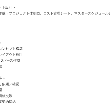
クト設計＞
作成（プロジェクト体制図、コスト管理シート、マスタースケジュール
＞
コンセプト構築
レイアウト検討
3Dパース作成
認
事＞
り依頼／確認
理
価格交渉
事契約締結