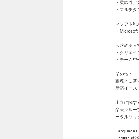
・柔軟性／
・マルチタ
＜ソフト利
・Microsof
＜求める人
・クリエイ
・チームワ
その他：
勤務地に関
新宿イース
出向に関す
楽天グルー
ータルソリ
Languages:
English (総