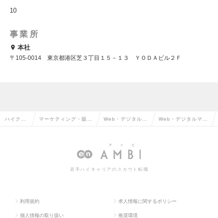
10
事業所
本社
〒105-0014 東京都港区芝３丁目１５－１３ ＹＯＤＡビル２Ｆ
ハイクラ
マーケティング・販促
Web・デジタルマ
Web・デジタルマー
ス求人TO
企画・商品開発系の転
ーケティングの転
ケティングの求人情
P
職
職
報
若手ハイキャリアのスカウト転職
利用規約
求人情報に関するポリシー
個人情報の取り扱い
推奨環境