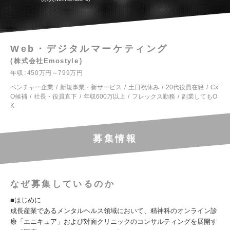
Web・デジタルマーケティング
株式会社Emostyle
年収
450万円～799万円
ベンチャー企業
新規事業・新サービス
土日祝休み
20代役員在籍
Cx
O候補
社長・役員直下
年収600万以上
フレックス勤務
副業してもO
K
募集情報
なぜ募集しているのか
■はじめに
成長産業であるメンタルヘルス領域において、精神科のオンライン診
療「エニキュア」および対面クリニックのコンサルティングを展開す