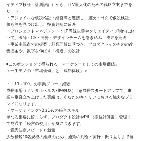
イティブ検証・計測設計）から、LTV最大化のための戦略立案までを
リード
・アジャイルな仮説検証：経営陣と連携し、週次・日次で仮説検証。
勝ち筋を見つけ出し、投資判断に反映
・プロジェクトマネジメント：LP導線改善やクリエイティブ制作にお
いて、医師・CS・開発・デザインチームを巻き込み、成果を完遂
・事業主視点での提案：顧客理解に基づき、プロダクトそのものの改
善提案や、数字を伸ばす「構造」の設計
◾️このポジションで得られる「マーケターとしての市場価値」
＜一生モノの「市場価値」と「成功体験」＞
・「10→100」の事業グロース経験
成長市場（メンタルヘルス×医療DX）×急成長スタートアップで、事
業を垂直立ち上げした実績は、あなたのキャリアにおける強力なブラ
ンドになります。
・マーケティング×BizDevの統合スキル
単なる集客に留まらず、プロダクト設計やP/L（損益計算書）管理ま
で見通す「経営の視点」が身につきます。
・意思決定スピードと裁量
少数精鋭10名規模の組織のため、施策の判断・実行・振り返りまで自