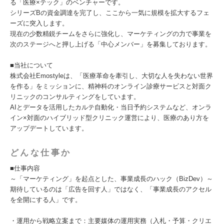
る「医療×テック」のベンチャーです。
シリーズBの資金調達を完了し、ここから一気に規模を拡大するフェ
ーズに突入します。
現在の少数精鋭チームをさらに強化し、マーケティングの力で事業を
次のステージへと押し上げる「中心メンバー」を募集しております。
■当社について
株式会社Emostyleは、「医療革命を牽引し、大切な人を失わない世界
を作る」をミッションに、精神科のオンライン診療サービスと対面ク
リニックのコンサルティングをしています。
AIとデータを活用したカルテ自動化・当日予約システムなど、オンラ
イン×対面のハイブリッド型クリニック運営により、医療のあり方を
アップデートしています。
どんな仕事か
■仕事内容
～「マーケティング」を起点とした、事業成長のハック（BizDev）～
期待しているのは「広告を回す人」ではなく、「事業成長のアクセル
を全開にする人」です。
・運用から戦略立案まで：主要媒体の運用実務（入札・予算・クリエ