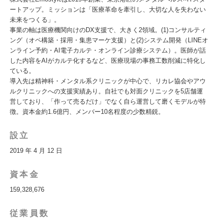
ートアップ。ミッションは「医療革命を牽引し、大切な人を失わない
未来をつくる」。
事業の軸は医療機関向けのDX支援で、大きく2領域。(1)コンサルティ
ング（オペ構築・採用・集患マーケ支援）と(2)システム開発（LINEオ
ンライン予約・AI電子カルテ・オンライン診療システム）。医師が話
した内容をAIがカルテ化するなど、医療現場の事務工数削減に特化し
ている。
導入先は精神科・メンタル系クリニックが中心で、リカレ協会やアウ
ルクリニックへの支援実績あり。自社でも対面クリニックを5店舗運
営しており、「作って売るだけ」でなく自ら運営して磨くモデルが特
徴。資本金約1.6億円、メンバー10名程度の少数精鋭。
設立
2019 年 4 月 12 日
資本金
159,328,676
従業員数