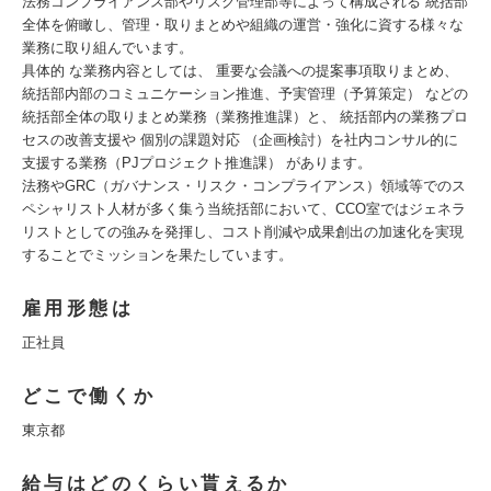
法務コンプライアンス部やリスク管理部等によって構成される 統括部
全体を俯瞰し、管理・取りまとめや組織の運営・強化に資する様々な
業務に取り組んでいます。
具体的 な業務内容としては、 重要な会議への提案事項取りまとめ、
統括部内部のコミュニケーション推進、予実管理（予算策定） などの
統括部全体の取りまとめ業務（業務推進課）と、 統括部内の業務プロ
セスの改善支援や 個別の課題対応 （企画検討）を社内コンサル的に
支援する業務（PJプロジェクト推進課） があります。
法務やGRC（ガバナンス・リスク・コンプライアンス）領域等でのス
ペシャリスト人材が多く集う当統括部において、CCO室ではジェネラ
リストとしての強みを発揮し、コスト削減や成果創出の加速化を実現
することでミッションを果たしています。
雇用形態は
正社員
どこで働くか
東京都
給与はどのくらい貰えるか