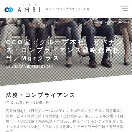
若手ハイキャリアのスカウト転職
掲載期間
26/07/29～26/08/11
CCO室：グループ本社 ガバナン
ス・コンプライアンス戦略企画担
当／Mgrクラス
求人No.GRAND-260501KNJSK
法務・コンプライアンス
年収
900万円～1149万円
海外展開あり（日系グローバル企業）
上場企業
大手企業
新規事業・
新サービス
海外出張
海外折衝
土日祝休み
ポテンシャル採用（未経
験可）
CxO候補
海外転勤
年収600万以上
インセンティブ制度
ス
トックオプションあり
フレックス勤務
リモートワーク可能
育児支援