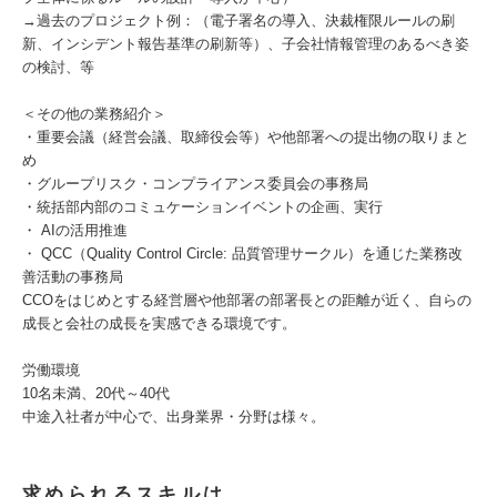
→過去のプロジェクト例：（電子署名の導入、決裁権限ルールの刷
新、インシデント報告基準の刷新等）、子会社情報管理のあるべき姿
の検討、等
＜その他の業務紹介＞
・重要会議（経営会議、取締役会等）や他部署への提出物の取りまと
め
・グループリスク・コンプライアンス委員会の事務局
・統括部内部のコミュケーションイベントの企画、実行
・ AIの活用推進
・ QCC（Quality Control Circle: 品質管理サークル）を通じた業務改
善活動の事務局
CCOをはじめとする経営層や他部署の部署長との距離が近く、自らの
成長と会社の成長を実感できる環境です。
労働環境
10名未満、20代～40代
中途入社者が中心で、出身業界・分野は様々。
求められるスキルは