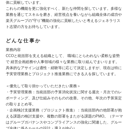
体に貢献しています。
これらの機能を更に強化すべく、新たな仲間を探しています。多様な
業務を通じてスキルを磨き、経営視点を養いながら組織全体の成功や
楽天グループの“守り”機能の強化に貢献したいと考えるジェネラリス
ト志望の方をお待ちしています。
どんな仕事か
業務内容
CCOと統括部を支える組織として、 職域にとらわれない柔軟な姿勢
で 経営企画総務や人事領域の様々な業務に取り組んでまいります。
具体的なアサインは適性・経験等に応じて決定しますが、現在は特に
予実管理業務とプロジェクト推進業務にできる人を探しています。
＜優先して取り掛かっていただきたい業務＞
・予実管理業務：当統括部の予算消化状況に関する週次・月次でのレ
ポーティング、及び仕組みそのものの改善。その他、年次の予算策定
の取りまとめ等。
・企画検討支援業務（プロジェクト推進）：当統括部内の他部署が抱
える課題の検討支援や、複数の部署をまたがる課題のPMO。（テーマ
はグループガバナンスやコンプライアンスの強化に関連した、グルー
プ全体に係るルールの設計・導入が中心）