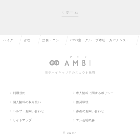
ホーム
ハイクラ
管理部
法務・コンプ
CCO室：グループ本社 ガバナンス・コ
ス求人T
門系の
ライアンスの
ンプライアンス戦略企画担当／Mgrクラ
OP
転職
転職
スの求人情報
若手ハイキャリアのスカウト転職
利用規約
求人情報に関するポリシー
個人情報の取り扱い
推奨環境
ヘルプ・お問い合わせ
参画のお問い合わせ
サイトマップ
エン会社概要
©
en Inc.