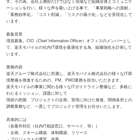
す。その為、会社上層部だけではなく現場など組織全体とコミュニケ
ーションを行い、様々な声を吸い上げる事で、「事業戦略への貢献」
「業務効率化」「コスト削減」「リスクの最小化」などを実現化して
います。
募集背景
増員募集。CIO（Chief Information Officer）オフィスのメンバーとし
て、楽天モバイルの社内IT環境を最適化する為、組織強化を計画して
います。
業務内容
楽天グループ株式会社に所属し、楽天モバイル株式会社の様々なIT環
境整備を推進するための、PM、PMO業務を担当いただきます。
楽天モバイルの事業に関わる様々なITガイドライン整備など、多岐に
わたるミッション、課題に対して
現状の把握、プロジェクトの企画、実現に向けた推進、関係各所との
調整業務など、一貫してプロジェクト管理をお任せいたします。
具体的には
［各案件対応（社内IT相談窓口、サーベイ、等）］
・企画、スキーム構築、体制構築、リリース
・プロジェクトの運営、改善