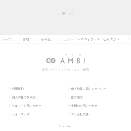
ホーム
ハイクラ
管理部
その他、管
カンパニーCIOオフィス：社内ITガバナ
ス求人T
門系の
理部門系の
ンスに関わるPM、PMO（Mgrクラス）の
OP
転職
転職
求人情報
若手ハイキャリアのスカウト転職
利用規約
求人情報に関するポリシー
個人情報の取り扱い
推奨環境
ヘルプ・お問い合わせ
参画のお問い合わせ
サイトマップ
エン会社概要
©
en Inc.