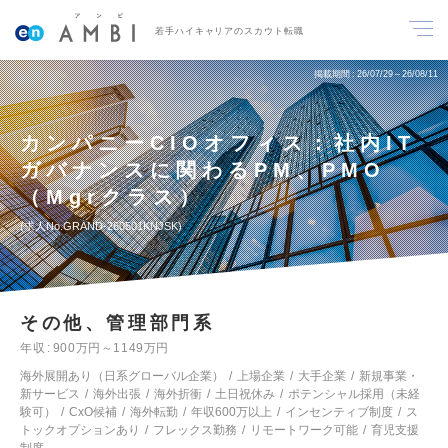
若手ハイキャリアのスカウト転職
掲載期間
26/07/29～26/08/11
カンパニーCIOオフィス：社内IT
ガバナンスに関わるPM、PMO
（Mgrクラス）
求人No.GRAND-260501KNJSK
その他、管理部門系
年収
900万円～1149万円
海外展開あり（日系グローバル企業）
上場企業
大手企業
新規事業・
新サービス
海外出張
海外折衝
土日祝休み
ポテンシャル採用（未経
験可）
CxO候補
海外転勤
年収600万以上
インセンティブ制度
ス
トックオプションあり
フレックス勤務
リモートワーク可能
育児支援