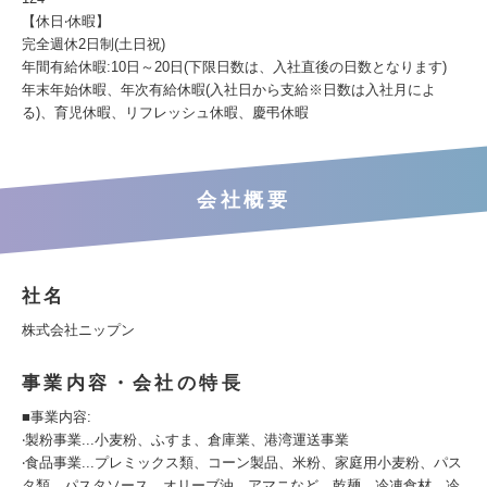
【休日‧休暇】
完全週休2日制(土日祝)
年間有給休暇:10日～20日(下限日数は、入社直後の日数となります)
年末年始休暇、年次有給休暇(入社日から支給※日数は入社月によ
る)、育児休暇、リフレッシュ休暇、慶弔休暇
会社概要
社名
株式会社ニップン
事業内容・会社の特長
■事業内容:
‧製粉事業...小⻨粉、ふすま、倉庫業、港湾運送事業
‧食品事業...プレミックス類、コーン製品、米粉、家庭用小⻨粉、パス
タ類、パスタソース、オリーブ油、アマニなど、乾麺、冷凍食材、冷