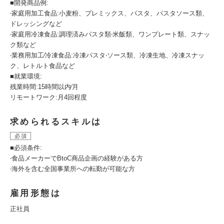
■開発商品例:
‧家庭用加工食品:小⻨粉、プレミックス、パスタ、パスタソース類、
ドレッシングなど
‧家庭用冷凍食品:調理済みパスタ類‧米飯類、ワンプレート類、スナッ
ク類など
‧業務用加工∕冷凍食品:冷凍パスタ‧ソース類、冷凍生地、冷凍スナッ
ク、レトルト食品など
■就業環境:
残業時間:15時間以内∕月
リモートワーク:月4回程度
求められるスキルは
必須
■必須条件:
‧食品メーカーでBtoC商品企画の経験がある方
‧海外を含む全国事業所への転勤が可能な方
雇用形態は
正社員