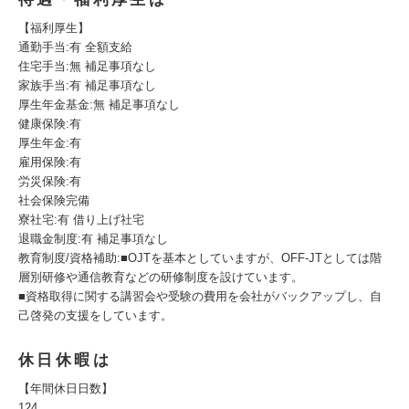
【福利厚生】
通勤手当:有 全額支給
住宅手当:無 補足事項なし
家族手当:有 補足事項なし
厚生年金基金:無 補足事項なし
健康保険:有
厚生年金:有
雇用保険:有
労災保険:有
社会保険完備
寮社宅:有 借り上げ社宅
退職金制度:有 補足事項なし
教育制度/資格補助:■OJTを基本としていますが、OFF-JTとしては階
層別研修や通信教育などの研修制度を設けています。
■資格取得に関する講習会や受験の費用を会社がバックアップし、自
己啓発の支援をしています。
休日休暇は
【年間休日日数】
124