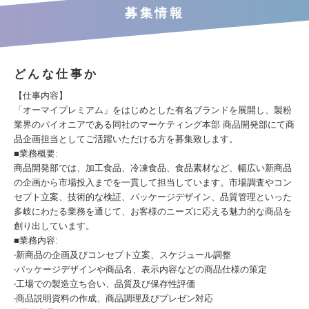
募集情報
どんな仕事か
【仕事内容】
「オーマイプレミアム」をはじめとした有名ブランドを展開し、製粉
業界のパイオニアである同社のマーケティング本部 商品開発部にて商
品企画担当としてご活躍いただける方を募集致します。
■業務概要:
商品開発部では、加工食品、冷凍食品、食品素材など、幅広い新商品
の企画から市場投入までを一貫して担当しています。市場調査やコン
セプト立案、技術的な検証、パッケージデザイン、品質管理といった
多岐にわたる業務を通じて、お客様のニーズに応える魅力的な商品を
創り出しています。
■業務内容:
‧新商品の企画及びコンセプト立案、スケジュール調整
‧パッケージデザインや商品名、表示内容などの商品仕様の策定
‧工場での製造立ち合い、品質及び保存性評価
‧商品説明資料の作成、商品調理及びプレゼン対応