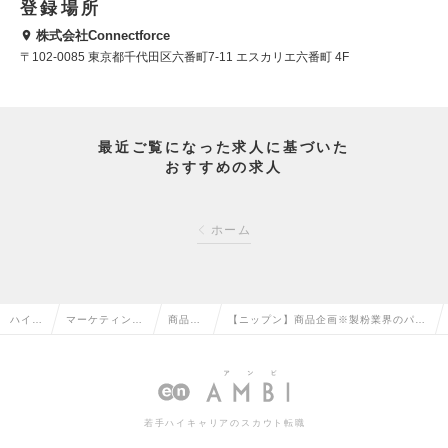
登録場所
株式会社Connectforce
〒102-0085 東京都千代田区六番町7-11 エスカリエ六番町 4F
最近ご覧になった求人に基づいた
おすすめの求人
ホーム
ハイク
マーケティン
商品企
【ニップン】商品企画※製粉業界のパイ
ラス求
グ・販促企画・
画・開
オニア∕加工食品‧冷凍食品‧食品素材<幅
人TOP
商品開発系の転
発の転
広>市場投入まで一貫担当の求人情報
職
職
若手ハイキャリアのスカウト転職