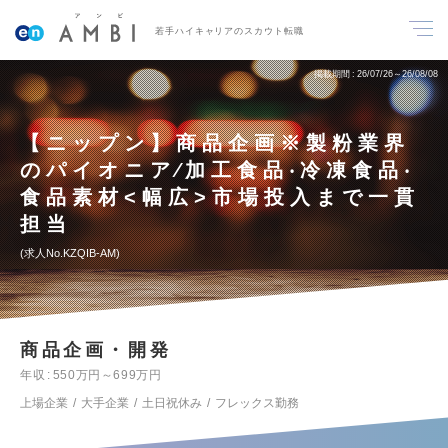
若手ハイキャリアのスカウト転職
掲載期間
26/07/26～26/08/08
【ニップン】商品企画※製粉業界
のパイオニア∕加工食品‧冷凍食品‧
食品素材<幅広>市場投入まで一貫
担当
求人No.KZQIB-AM
商品企画・開発
年収
550万円～699万円
上場企業
大手企業
土日祝休み
フレックス勤務