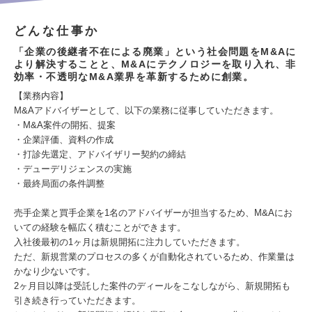
どんな仕事か
「企業の後継者不在による廃業」という社会問題をM&Aに
より解決することと、M&Aにテクノロジーを取り入れ、非
効率・不透明なM&A業界を革新するために創業。
【業務内容】
M&Aアドバイザーとして、以下の業務に従事していただきます。
・M&A案件の開拓、提案
・企業評価、資料の作成
・打診先選定、アドバイザリー契約の締結
・デューデリジェンスの実施
・最終局面の条件調整
売手企業と買手企業を1名のアドバイザーが担当するため、M&Aにお
いての経験を幅広く積むことができます。
入社後最初の1ヶ月は新規開拓に注力していただきます。
ただ、新規営業のプロセスの多くが自動化されているため、作業量は
かなり少ないです。
2ヶ月目以降は受託した案件のディールをこなしながら、新規開拓も
引き続き行っていただきます。