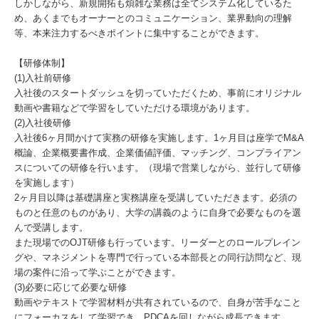
しかしながら、新規開拓も煩雑な業務は全てシステム化しているた
め、あくまでもオーナーとのコミュニケーション、業界動向の理解
等、本来注力するべきポイントに集中することができます。
【研修体制】
(1)入社前研修
入社後のスタートダッシュを切っていただくため、事前にオリジナル
動画や書籍などで学習をしていただける環境があります。
(2)入社後研修
入社後6ヶ月間かけて実務の研修を実施します。1ヶ月目は座学でM&A
概論、企業概要書作成、企業価値評価、マッチング、コンプライアン
スについての研修を行います。（現場で営業しながら、並行して研修
を実施します）
2ヶ月目以降は基礎講座と実務講座を受講していただきます。必須の
ものと任意のものがあり、大学の講義のように自身で必要なものを選
んで受講します。
また現場でのOJT研修も行っています。リーダーとのロールプレイン
グや、マネジメントを専門で行っている本部長との同行訪問など、現
場の案件に沿って学ぶことができます。
(3)必要に応じて必要な研修
動画やテキストで学習材料が共有されているので、自身が苦手なこと
にフォーカスをして学習でき、PDCAを回しながら成長できます。