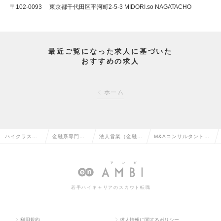
〒102-0093 東京都千代田区平河町2-5-3 MIDORI.so NAGATACHO
最近ご覧になった求人に基づいた
おすすめの求人
ホーム
ハイクラス求
金融系専門職
法人営業（金融）
M&Aコンサルタントの
人TOP
の転職
の転職
求人情報
若手ハイキャリアのスカウト転職
利用規約
求人情報に関するポリシー