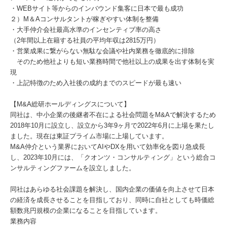
・WEBサイト等からのインバウンド集客に日本で最も成功
２）M＆Aコンサルタントが稼ぎやすい体制を整備
・大手仲介会社最高水準のインセンティブ率の高さ
（2年間以上在籍する社員の平均年収は2815万円）
・営業成果に繋がらない無駄な会議や社内業務を徹底的に排除
そのため他社よりも短い業務時間で他社以上の成果を出す体制を実
現
・上記特徴のため入社後の成約までのスピードが最も速い
【M&A総研ホールディングスについて】
同社は、中小企業の後継者不在による社会問題をM&Aで解決するため
2018年10月に設立し、設立から3年9ヶ月で2022年6月に上場を果たし
ました。現在は東証プライム市場に上場しています。
M&A仲介という業界においてAIやDXを用いて効率化を図り急成長
し、2023年10月には、「クオンツ・コンサルティング」という総合コ
ンサルティングファームを設立しました。
同社はあらゆる社会課題を解決し、国内企業の価値を向上させて日本
の経済を成長させることを目指しており、同時に自社としても時価総
額数兆円規模の企業になることを目指しています。
業務内容