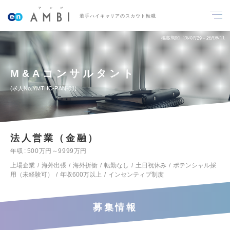
若手ハイキャリアのスカウト転職
掲載期間
26/07/29～26/08/11
M&Aコンサルタント
求人No.YMTHC-RAN-01
法人営業（金融）
年収
500万円～9999万円
上場企業
海外出張
海外折衝
転勤なし
土日祝休み
ポテンシャル採
用（未経験可）
年収600万以上
インセンティブ制度
募集情報