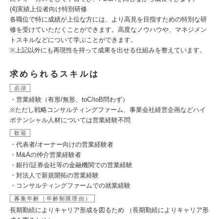
(4)実績上位者向け特別研修
各職位で特に成績が上位な方には、より高見を目指すための特別な研
修を受けていただくことができます。高度なノウハウや、マネジメン
トスキルなどについて学ぶことができます。
※上記以外にも再現性を持って成果を出せる仕組みを整えています。
求められるスキルは
必須
・営業経験（有形/無形、toC/toB問わず）
※ただし戦略コンサルティングファーム、事業会社経営企画などハイ
ポテンシャル人材については営業経験不問
歓迎
・代表者/オーナー向けの営業経験者
・M&Aの仲介営業経験者
・銀行/証券会社等の金融機関での営業経験
・対法人で新規開拓の営業経験
・コンサルティングファームでの就業経験
募集年齢（年齢制限理由）
長期勤続によりキャリア形成を図るため （長期勤続によりキャリア形