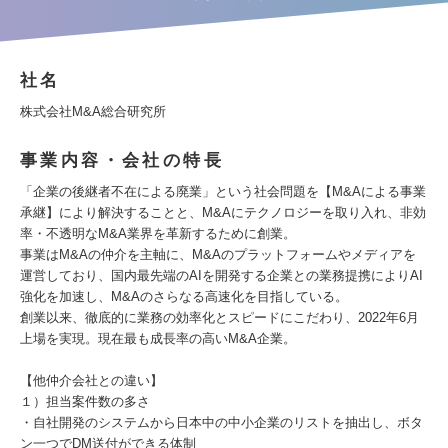
社名
株式会社M&A総合研究所
事業内容・会社の特長
「企業の後継者不在による廃業」という社会問題を【M&Aによる事業
承継】により解決することと、M&Aにテクノロジーを取り入れ、非効
率・不透明なM&A業界を革新するために創業。
事業はM&Aの仲介を主軸に、M&Aのプラットフォームやメディアを
運営しており、国内最先端のAIを開発する企業との業務提携によりAI
強化を加速し、M&Aのさらなる高速化を目指している。
創業以来、徹底的に業務の効率化とスピードにこだわり、2022年6月
上場を実現。現在最も成長率の高いM&A企業。
【他仲介会社との違い】
１）担当案件数の多さ
・自社開発のシステムから日本中の中小企業のリストを抽出し、ボタ
ン一つでDM送付ができる体制