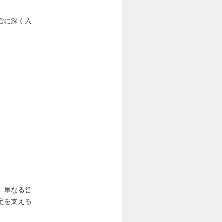
営に深く入
。単なる営
定を支える