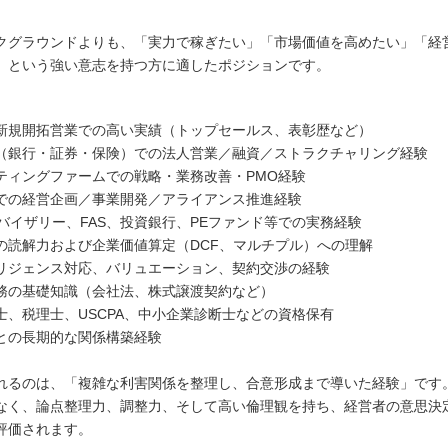
クグラウンドよりも、「実力で稼ぎたい」「市場価値を高めたい」「経
」という強い意志を持つ方に適したポジションです。
新規開拓営業での高い実績（トップセールス、表彰歴など）
（銀行・証券・保険）での法人営業／融資／ストラクチャリング経験
ティングファームでの戦略・業務改善・PMO経験
での経営企画／事業開発／アライアンス推進経験
ドバイザリー、FAS、投資銀行、PEファンド等での実務経験
の読解力および企業価値算定（DCF、マルチプル）への理解
リジェンス対応、バリュエーション、契約交渉の経験
務の基礎知識（会社法、株式譲渡契約など）
士、税理士、USCPA、中小企業診断士などの資格保有
との長期的な関係構築経験
れるのは、「複雑な利害関係を整理し、合意形成まで導いた経験」です
なく、論点整理力、調整力、そして高い倫理観を持ち、経営者の意思決
評価されます。