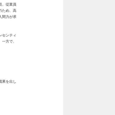
続、従業員
のため、高
人間力が求
ンセンティ
。一方で、
成果を出し