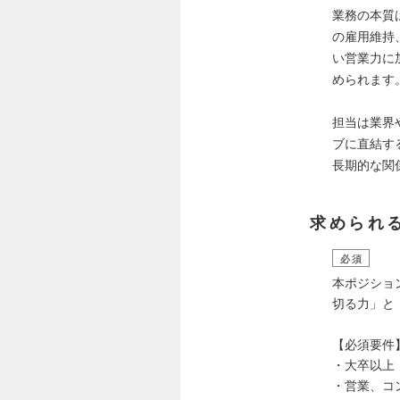
業務の本質
の雇用維持
い営業力に
められます
担当は業界
ブに直結す
長期的な関
求められ
必須
本ポジショ
切る力」と
【必須要件
・大卒以上
・営業、コ