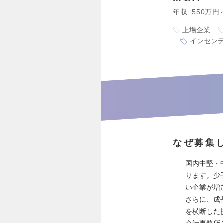
年収
550万円
上場企業
インセン
なぜ募集
国内中堅・
ります。少
い企業が増
さらに、成
を横断した
会計事務所