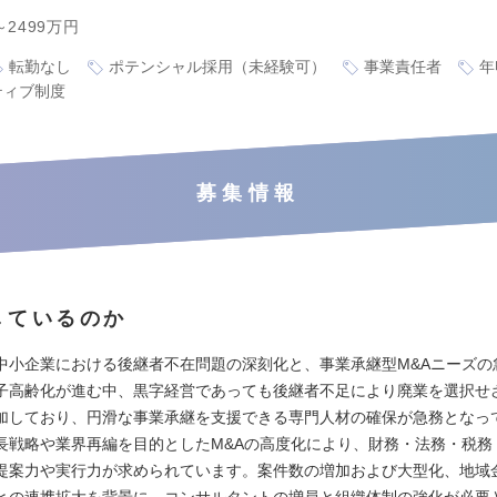
～2499万円
転勤なし
ポテンシャル採用（未経験可）
事業責任者
年
ティブ制度
募集情報
しているのか
中小企業における後継者不在問題の深刻化と、事業承継型M&Aニーズの
子高齢化が進む中、黒字経営であっても後継者不足により廃業を選択せ
加しており、円滑な事業承継を支援できる専門人材の確保が急務となっ
長戦略や業界再編を目的としたM&Aの高度化により、財務・法務・税務
提案力や実行力が求められています。案件数の増加および大型化、地域
との連携拡大を背景に、コンサルタントの増員と組織体制の強化が必要