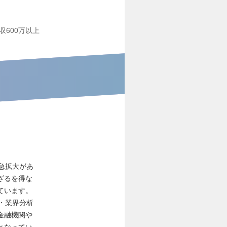
収600万以上
急拡大があ
ざるを得な
ています。
・業界分析
金融機関や
となってい