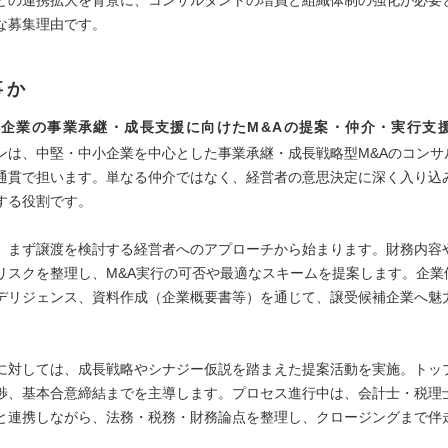
な募集理由です。
事か
企業の事業承継・成長支援に向けたM&Aの提案・仲介・実行支
ンは、中堅・中小企業を中心とした事業承継・成長戦略型M&Aのコンサ
通貫で担います。単なる仲介ではなく、経営者の意思決定に深く入り込
する役割です。
、まず譲渡を検討する経営者へのアプローチから始まります。財務内容
リスクを整理し、M&A実行の可否や最適なスキームを提案します。企業
デリジェンス、資料作成（企業概要書等）を通じて、譲受候補企業へ魅
に対しては、成長戦略やシナジー仮説を踏まえた提案活動を実施。トッ
渉、基本合意締結までを主導します。プロセス進行中は、会計士・税理
と連携しながら、法務・税務・財務論点を整理し、クロージングまで伴