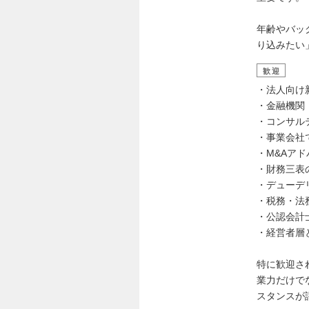
年齢やバッ
り込みたい
歓迎
・法人向け
・金融機関
・コンサル
・事業会社
・M&Aア
・財務三表
・デューデ
・税務・法
・公認会計
・経営者層
特に歓迎さ
業力だけで
スタンスが