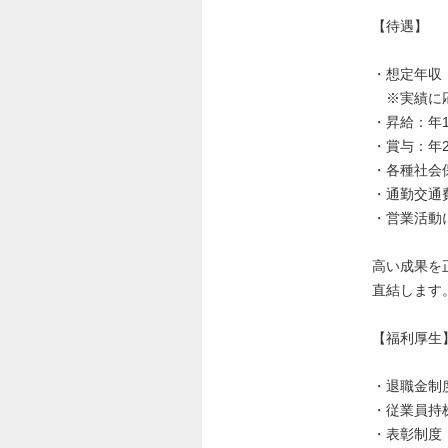
【待遇】
・想定年収
※実績に応
・昇給：年
・賞与：年
・各種社会
・通勤交通
・営業活動
高い成果を
直結します
【福利厚生
・退職金制
・従業員持
・表彰制度