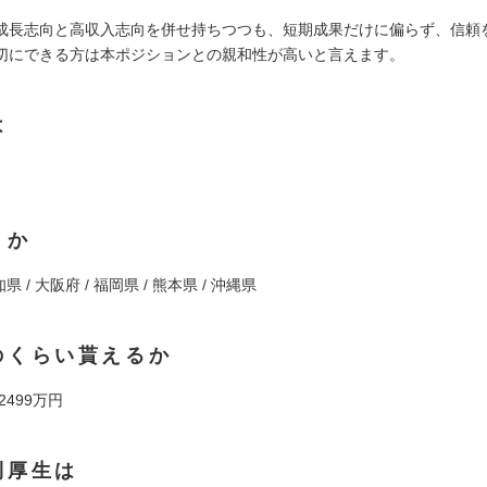
成長志向と高収入志向を併せ持ちつつも、短期成果だけに偏らず、信頼
切にできる方は本ポジションとの親和性が高いと言えます。
は
くか
県 / 大阪府 / 福岡県 / 熊本県 / 沖縄県
のくらい貰えるか
 2499万円
利厚生は