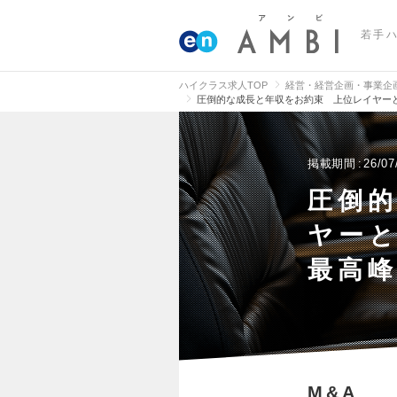
若手
ハイクラス求人TOP
経営・経営企画・事業企
圧倒的な成長と年収をお約束 上位レイヤーと
掲載期間
26/07
圧倒
ヤーと
最高
M&A