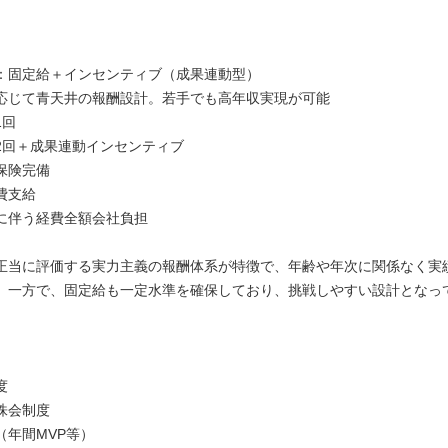
：固定給＋インセンティブ（成果連動型）
じて青天井の報酬設計。若手でも高年収実現が可能
1回
2回＋成果連動インセンティブ
保険完備
費支給
に伴う経費全額会社負担
正当に評価する実力主義の報酬体系が特徴で、年齢や年次に関係なく実
。一方で、固定給も一定水準を確保しており、挑戦しやすい設計となっ
】
度
株会制度
（年間MVP等）