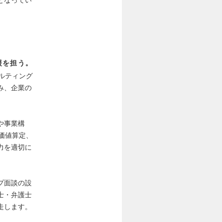
援を担う。
ルティング
み、企業の
や事業構
価値算定、
力を適切に
プ面談の設
士・弁護士
走します。