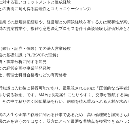
に対する強いコミットメントと達成経験
との折衝に耐え得る論理性とコミュニケーション力
営業での新規開拓経験や、経営層との商談経験を有する方は親和性が高
材の提案営業や、複雑な意思決定プロセスを伴う商談経験も評価対象と
】
（銀行・証券・保険）での法人営業経験
の基礎知識（PL/BS/CFの理解）
務・事業分析に関する知見
での経営企画や事業開発経験
士、税理士科目合格者などの有資格者
門知識は入社後に習得可能であり、最重視されるのは「圧倒的な当事者
やり切る執念」です。M&Aは長期案件になりやすく、交渉が難航する局
。その中で粘り強く関係構築を行い、信頼を積み重ねられる人材が求め
者の人生や企業の存続に関わる仕事であるため、高い倫理観と誠実さも
果のみを追うのではなく、双方にとって最適な着地点を模索できるバラ