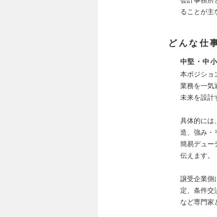
ることが主
どんな仕
中堅・中小
本ポジショ
業務を一気
未来を設計
具体的には
造、強み・
簡易デュー
伝えます。
譲受企業側
定、条件交
など専門家