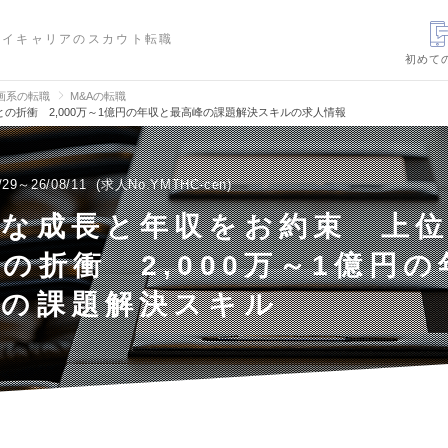
ハイキャリアのスカウト転職
初めて
画系の転職
M&Aの転職
の折衝 2,000万～1億円の年収と最高峰の課題解決スキルの求人情報
/29～26/08/11
求人No.YMTHC-cen
的な成長と年収をお約束 上
の折衝 2,000万～1億円
峰の課題解決スキル