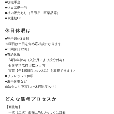
■役職手当
■休日出勤手当
■社内販売あり（日用品、医薬品等）
■車通勤OK
休日休暇は
■完全週休2日制
※曜日は土日を含め応相談になります。
■年間休日120日
■有給休暇
24日/年付与（入社月により按分付与）
有休平均取得日数17日/年
実質【年130日以上お休み】を取得できます♪
■リフレッシュ休暇
■慶弔休暇など
◎法令より充実した休暇制度あり！
どんな選考プロセスか
【面接地】
一次（二次）面接…WEBもしくは対面