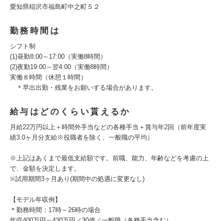
愛知県稲沢市福島町中之町５２
勤務時間は
シフト制
(1)昼勤8:00～17:00（実働8時間）
(2)夜勤19:00～翌4:00（実働8時間）
実働８時間（休憩１時間）
＊早出出勤・残業をお願いする場合があります。
給与はどのくらい貰えるか
月給22万円以上＋時間外手当などの各種手当＋賞与年2回（前年度実
績3.0ヶ月分支給※役職者を除く、一般職の平均）
※上記はあくまで最低支給額です。前職、能力、年齢などを考慮の上
で、金額を決定します。
※試用期間3ヶ月あり(期間中の処遇に変更なし)
【モデル年収例】
＊勤務時間：17時～26時の場合
年収400万円～430万円／30歳／一般職（各種手当含む）