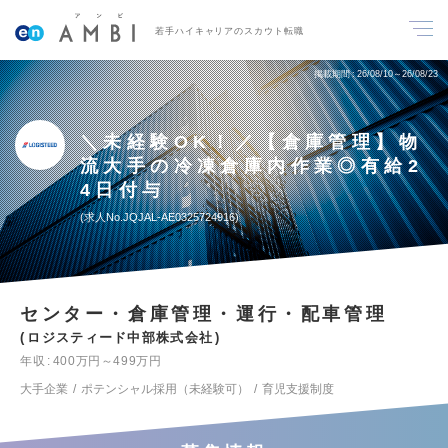
若手ハイキャリアのスカウト転職
掲載期間
26/08/10～26/08/23
＼未経験OK！／【倉庫管理】物
流大手の冷凍倉庫内作業◎有給2
4日付与
求人No.JQJAL-AE0325724916
センター・倉庫管理・運行・配車管理
ロジスティード中部株式会社
年収
400万円～499万円
大手企業
ポテンシャル採用（未経験可）
育児支援制度