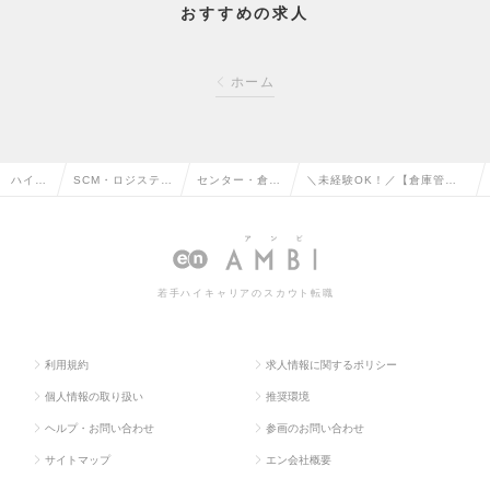
おすすめの求人
ホーム
ハイク
SCM・ロジスティ
センター・倉庫
＼未経験OK！／【倉庫管
ラス求
クス・物流・購
管理・運行・配
理】物流大手の冷凍倉庫内作
人TOP
買・貿易系の転職
車管理の転職
業◎有給24日付与の求人情報
若手ハイキャリアのスカウト転職
利用規約
求人情報に関するポリシー
個人情報の取り扱い
推奨環境
ヘルプ・お問い合わせ
参画のお問い合わせ
サイトマップ
エン会社概要