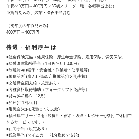
年収440万円～460万円／35歳／リーダー職（各種手当含む）
※賞与見込み、残業・深夜手当含む
【初年度の年収見込み】
400万円～460万円
待遇・福利厚生は
■社会保険完備（健康保険、厚生年金保険、雇用保険、労災保険）
■冷凍倉庫勤務手当（1日あたり1,000円）
■制服貸与 (帽子・安全靴・作業着・防寒服等)
■健康診断 (雇入れ健診/定期健診(年2回)実施)
■交通費全額支給（規定あり）
■各種資格取得補助（フォークリフト免許等）
■賞与(年2回/6・12月)
■昇給(年1回/6月)
■退職金(社内規定により支給)
■福利厚生サービス有 (飲食店・宿泊・映画・レジャーが割引で利用で
きるサービスです。)
■住宅手当（規定あり）
■残業手当 (タイムカード1分単位で支給)