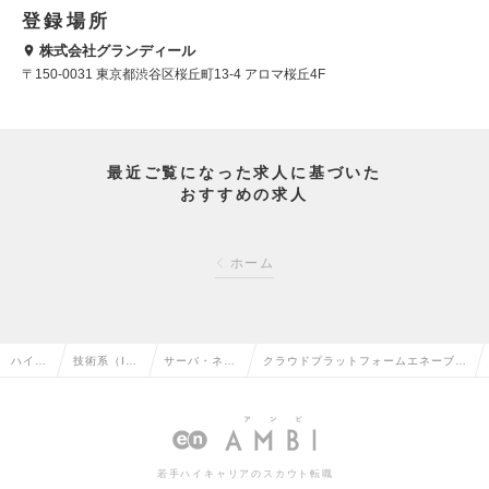
登録場所
株式会社グランディール
〒150-0031 東京都渋谷区桜丘町13-4 アロマ桜丘4F
最近ご覧になった求人に基づいた
おすすめの求人
ホーム
ハイク
技術系（I
サーバ・ネッ
クラウドプラットフォームエネーブル
ラス求
T・Web・
トワークエン
メント部: Linuxサーバーシニアエン
人TOP
通信系）の
ジニアの転職
ジニア／リーダー候補の求人情報
転職
若手ハイキャリアのスカウト転職