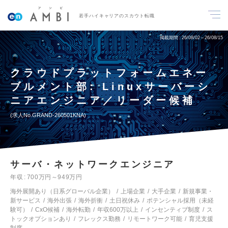
若手ハイキャリアのスカウト転職
掲載期間
26/08/02～26/08/15
クラウドプラットフォームエネー
ブルメント部: Linuxサーバーシ
ニアエンジニア／リーダー候補
求人No.GRAND-260501KNA
サーバ・ネットワークエンジニア
年収
700万円～949万円
海外展開あり（日系グローバル企業）
上場企業
大手企業
新規事業・
新サービス
海外出張
海外折衝
土日祝休み
ポテンシャル採用（未経
験可）
CxO候補
海外転勤
年収600万以上
インセンティブ制度
ス
トックオプションあり
フレックス勤務
リモートワーク可能
育児支援