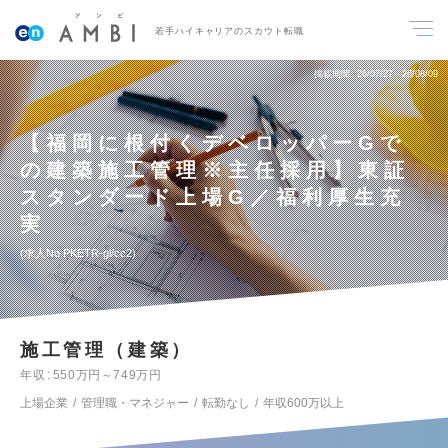
若手ハイキャリアのスカウト転職
掲載期間
26/07/27～26/08/09
【福岡に根付くデベロッパーGで
の建築施工管理※主任採用】東証
スタンダード上場G／福利厚生充
実
求人No.PKETR-gl/cc2
施工管理（建築）
年収
550万円～749万円
上場企業
管理職・マネジャー
転勤なし
年収600万以上