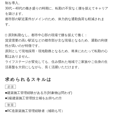
制を導入。
30代～40代の働き盛りの時期に、転勤の不安なく腰を据えてキャリア
を築けます。
都市部の駅近案件がメインのため、体力的な通勤負荷も軽減されま
す。
□ 原則転勤なし。都市中心部の現場で腰を据えて働く：
賃貸需要の高い駅近などの都市部が主な現場となるため、通勤の利便
性が高いのが特徴です。
原則として現地採用・現地勤務となるため、将来にわたって転勤の心
配はありません。
ライフステージが変化しても、住み慣れた地域でご家族やご自身の生
活基盤を大切にしながら、長く活躍いただけます。
求められるスキルは
必須
■建築施工管理経験がある方(対象物は問わず)
■1級建築施工管理技士補をお持ちの方
歓迎
■RC造新築施工管理経験者（補助も可）