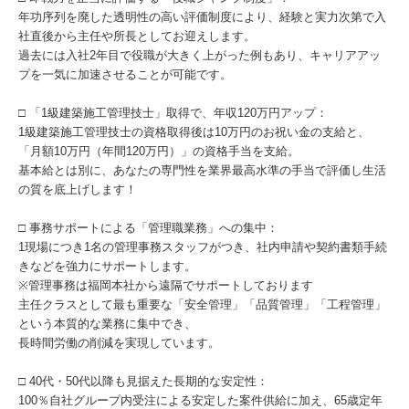
年功序列を廃した透明性の高い評価制度により、経験と実力次第で入
社直後から主任や所長としてお迎えします。
過去には入社2年目で役職が大きく上がった例もあり、キャリアアッ
プを一気に加速させることが可能です。
□ 「1級建築施工管理技士」取得で、年収120万円アップ：
1級建築施工管理技士の資格取得後は10万円のお祝い金の支給と、
「月額10万円（年間120万円）」の資格手当を支給。
基本給とは別に、あなたの専門性を業界最高水準の手当で評価し生活
の質を底上げします！
□ 事務サポートによる「管理職業務」への集中：
1現場につき1名の管理事務スタッフがつき、社内申請や契約書類手続
きなどを強力にサポートします。
※管理事務は福岡本社から遠隔でサポートしております
主任クラスとして最も重要な「安全管理」「品質管理」「工程管理」
という本質的な業務に集中でき、
長時間労働の削減を実現しています。
□ 40代・50代以降も見据えた長期的な安定性：
100％自社グループ内受注による安定した案件供給に加え、65歳定年