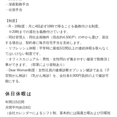
・深夜勤務手当
・出張手当
【制度】
・R－18制度：月に4回必ず18時で帰ることを義務付ける制度。
※20時までの退社を義務付けています。
・同社管理人：同社企画物件（現在約4,500戸）の中から選び、居住
する場合は、契約者に毎月住宅手当を支給します。
・リフレッシュ休暇：平常時に最低5日間以上の連続休暇を取らなく
てはいけない制度です。
・オフィスカジュアル：男性・女性問わず働きやすい服装で勤務頂く
事ができます。（部署により規制あり）
・Dear Woman制度：女性社員の健康診断オプション健診である《子
宮頸がん検診》《乳がん検診》を、会社各4,000円負担の上で健診可
能にする。
休日休暇は
年間115日間
月間平均休日8日
（会社カレンダーによるシフト制、基本的には隔週土曜および日曜祝