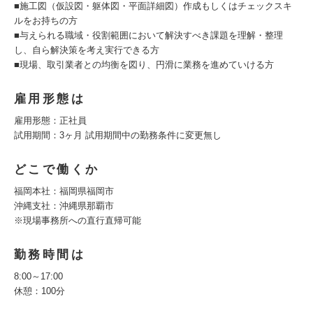
■施工図（仮設図・躯体図・平面詳細図）作成もしくはチェックスキ
ルをお持ちの方
■与えられる職域・役割範囲において解決すべき課題を理解・整理
し、自ら解決策を考え実行できる方
■現場、取引業者との均衡を図り、円滑に業務を進めていける方
雇用形態は
雇用形態：正社員
試用期間：3ヶ月 試用期間中の勤務条件に変更無し
どこで働くか
福岡本社：福岡県福岡市
沖縄支社：沖縄県那覇市
※現場事務所への直行直帰可能
勤務時間は
8:00～17:00
休憩：100分