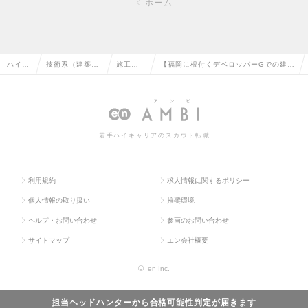
ホーム
ハイク
技術系（建築・
施工管
【福岡に根付くデベロッパーGでの建築
ラス求
設備・土木・プ
理（建
施工管理※主任採用】東証スタンダード
人TOP
ラント）の転職
築）の
上場G／福利厚生充実の求人情報
転職
若手ハイキャリアのスカウト転職
利用規約
求人情報に関するポリシー
個人情報の取り扱い
推奨環境
ヘルプ・お問い合わせ
参画のお問い合わせ
サイトマップ
エン会社概要
©
en Inc.
担当ヘッドハンターから
合格可能性判定
が届きます