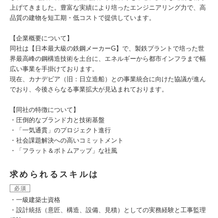
上げてきました。豊富な実績により培ったエンジニアリング力で、高
品質の建物を短工期・低コストで提供しています。
【企業概要について】
同社は【日本最大級の鉄鋼メーカーG】で、製鉄プラントで培った世
界最高峰の鋼構造技術を土台に、エネルギーから都市インフラまで幅
広い事業を手掛けております。
現在、カナデビア（旧：日立造船）との事業統合に向けた協議が進ん
でおり、今後さらなる事業拡大が見込まれております。
【同社の特徴について】
・圧倒的なブランド力と技術基盤
・「一気通貫」のプロジェクト進行
・社会課題解決への高いコミットメント
・「フラット＆ボトムアップ」な社風
求められるスキルは
必須
・一級建築士資格
・設計統括（意匠、構造、設備、見積）としての実務経験と工事監理