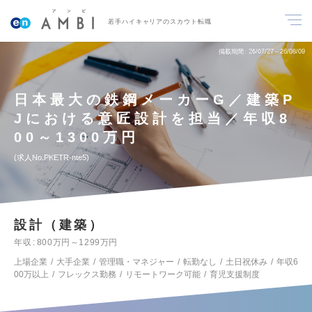
若手ハイキャリアのスカウト転職
掲載期間
26/07/27～26/08/09
日本最大の鉄鋼メーカーG／建築P
Jにおける意匠設計を担当／年収8
00～1300万円
求人No.PKETR-nte5
設計（建築）
年収
800万円～1299万円
上場企業
大手企業
管理職・マネジャー
転勤なし
土日祝休み
年収6
00万以上
フレックス勤務
リモートワーク可能
育児支援制度