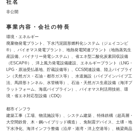
社名
非公開
事業内容・会社の特長
環境・エネルギー
廃棄物発電プラント、下水汚泥固形燃料化システム（ジェイコンビ
®）、バイオマス発電プラント、地熱発電関連プラント（地熱蒸気生
産設備、バイナリー発電システム）、省エネ型二酸化炭素回収設備
（ESCAP®）、洋上風力発電設備建設、エネルギープラント（LNG・
LPG・原油受払基地、貯蔵設備等）、CCS関連設備、陸上パイプライ
ン（天然ガス・石油・都市ガス等）、水道施設（パイプインパイプ工
法、馬蹄形トンネル、水管橋等）、石油・天然ガス生産設備（海洋プ
ラットフォーム、海底パイプライン）、バイオマス利活用技術、環
境・省エネ対応型設備（CDQ）
都市インフラ
建築工事（工場、物流施設等）、システム建築 、特殊鉄構（超高層・
大空間鉄骨、木・鋼ハイブリッド構造）、免制震デバイス、土壌・地
下水浄化、海洋インフラ整備（沿岸・港湾・洋上空港等）、橋梁商品