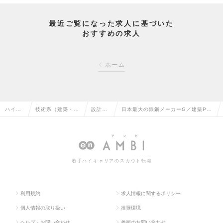
最近ご覧になった求人に基づいた
おすすめの求人
ホーム
ハイク
技術系（建築・設
設計
日本最大の鉄鋼メーカーG／建築PJ
ラス求
備・土木・プラン
（建
における意匠設計を担当／年収800
人TOP
ト）の転職
築）の
～1300万円の求人情報
転職
若手ハイキャリアのスカウト転職
利用規約
求人情報に関するポリシー
個人情報の取り扱い
推奨環境
ヘルプ・お問い合わせ
参画のお問い合わせ