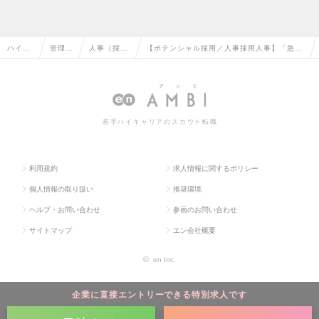
ハイク
管理部
人事（採
【ポテンシャル採用／人事採用人事】「急成
ラス求
門系の
用・教育な
長企業で採用人事のキャリアをスタートさせ
人TOP
転職
ど）の転職
たい方を募集！」の求人情報
若手ハイキャリアのスカウト転職
利用規約
求人情報に関するポリシー
個人情報の取り扱い
推奨環境
ヘルプ・お問い合わせ
参画のお問い合わせ
サイトマップ
エン会社概要
©
en Inc.
企業に直接エントリーできる特別求人です