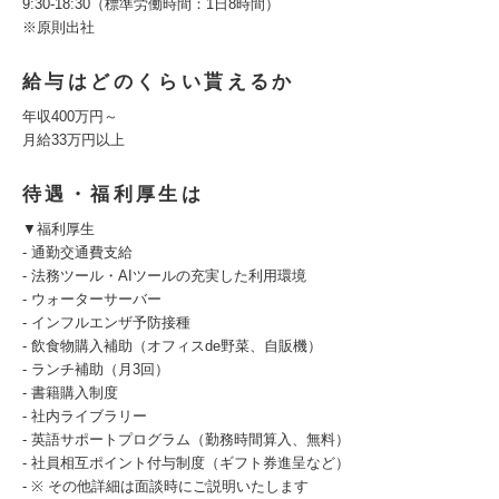
9:30-18:30（標準労働時間：1日8時間）
※原則出社
給与はどのくらい貰えるか
年収400万円～
月給33万円以上
待遇・福利厚生は
▼福利厚生
- 通勤交通費支給
- 法務ツール・AIツールの充実した利用環境
- ウォーターサーバー
- インフルエンザ予防接種
- 飲食物購入補助（オフィスde野菜、自販機）
- ランチ補助（月3回）
- 書籍購入制度
- 社内ライブラリー
- 英語サポートプログラム（勤務時間算入、無料）
- 社員相互ポイント付与制度（ギフト券進呈など）
- ※ その他詳細は面談時にご説明いたします