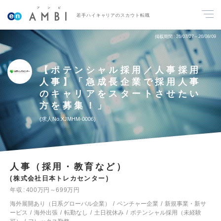
若手ハイキャリアのスカウト転職
掲載期間
26/07/27～26/08/09
【ポテンシャル採用／人事採用
人事】「急成長企業で採用人事
のキャリアをスタートさせたい
方を募集！」
求人No.XJMHM-0006
人事（採用・教育など）
株式会社日本トレカセンター
年収
400万円～699万円
海外展開あり（日系グローバル企業）
ベンチャー企業
新規事業・新サ
ービス
海外出張
転勤なし
土日祝休み
ポテンシャル採用（未経験