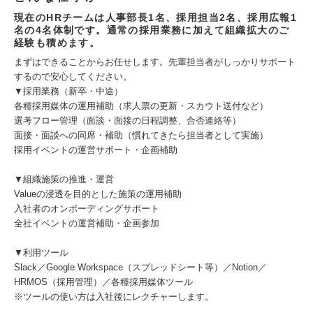
現在のHRチームは人事部長1名、採用担当2名、採用広報1
名の4名体制です。通常の採用業務に加えて組織拡大のご
経験も積めます。
まずはできることからお任せします。先輩担当者がしっかりサポート
するので安心してください。
▼採用業務（新卒・中途）
各種採用媒体の運用補助（求人票の更新・スカウト送付など）
選考フロー管理（面談・面接の日程調整、合否連絡等）
面接・面談への同席・補助（慣れてきたら担当者として実施）
採用イベントの運営サポート・企画補助
▼組織施策の推進・運営
Valueの浸透を目的とした施策の運用補助
入社者のオンボーディングサポート
全社イベントの運営補助・企画参加
▼利用ツール
Slack／Google Workspace（スプレッドシート等）／Notion／
HRMOS（採用管理）／各種採用媒体ツール
※ツールの使い方は入社後にレクチャーします。