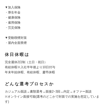
▼加入保険
・厚生年金
・健康保険
・雇用保険
・労災保険
▼受動喫煙対策
・屋内全面禁煙
休日休暇は
完全週休2日制（土日・祝日）
有給休暇※入社半年後より10日付与
年末年始休暇、有給休暇、慶弔休暇
どんな選考プロセスか
カジュアル面談→書類選考→面接2~3回→内定→オファー面談
※オンライン面接可能(選考のどこかで対面での実施を想定していま
す)