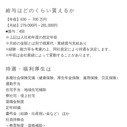
給与はどのくらい貰えるか
【年収】630 ～ 700 万円
【月給】279,000円～281,000円
■賞与：4回
※上記は入社初年度の想定年収
※月給の金額とは別で残業代・業績賞与支給あり
※経験・能力等を考慮の上、同社規定により待遇を決定します。
※年収は会社業績によって変動することがあります。
待遇・福利厚生は
各種社会保険完備（健康保険、厚⽣年金保険、雇用保険、労災保険）
通勤手当
住宅手当：地域住宅補助
寮社宅：借上社宅
退職金制度
定年60歳
慶弔金（結婚・出産祝い金など） ほか
社員持株会
＜教育制度・資格補助＞