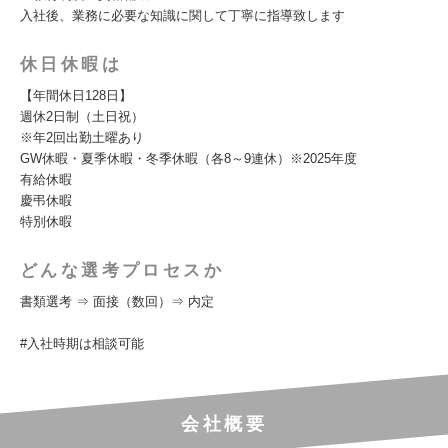
入社後、業務に必要な知識に関して丁寧に指導致します
休日休暇は
【年間休⽇128⽇】
週休2⽇制（土⽇祝）
※年2回出勤土曜あり
GW休暇・夏季休暇・冬季休暇（各8～9連休）※2025年度
有給休暇
慶弔休暇
特別休暇
どんな選考プロセスか
書類選考 ⇒ 面接（数回）⇒ 内定
#入社時期は相談可能
会社概要