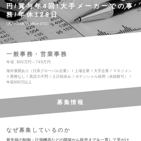
円/賞与年4回!大手メーカーでの事
務/年休128日
求人No.KRAS-office-1721
一般事務・営業事務
年収
600万円～749万円
海外展開あり（日系グローバル企業）
上場企業
大手企業
マネジメン
ト業務なし
英語力不問
土日祝休み
ポテンシャル採用（未経験可）
年収600万以上
募集情報
なぜ募集しているのか
最先端の制御・計測機器などの開発から販売までを一貫して手がけ、