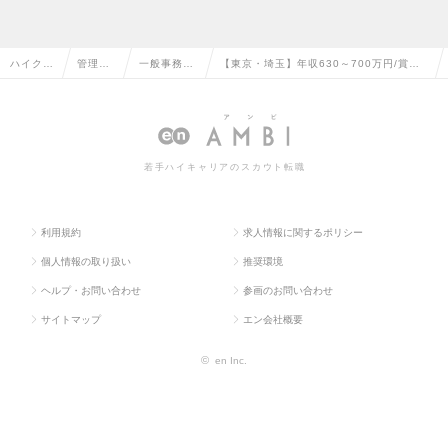
ハイクラ
管理部
一般事務・
【東京・埼玉】年収630～700万円/賞与
ス求人T
門系の
営業事務の
年4回!大手メーカーでの事務/年休128日
OP
転職
転職
の求人情報
若手ハイキャリアのスカウト転職
利用規約
求人情報に関するポリシー
個人情報の取り扱い
推奨環境
ヘルプ・お問い合わせ
参画のお問い合わせ
サイトマップ
エン会社概要
©
en Inc.