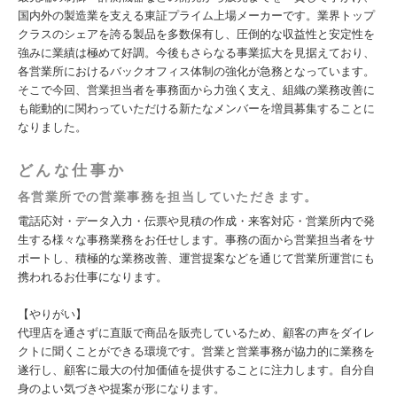
国内外の製造業を支える東証プライム上場メーカーです。業界トップ
クラスのシェアを誇る製品を多数保有し、圧倒的な収益性と安定性を
強みに業績は極めて好調。今後もさらなる事業拡大を見据えており、
各営業所におけるバックオフィス体制の強化が急務となっています。
そこで今回、営業担当者を事務面から力強く支え、組織の業務改善に
も能動的に関わっていただける新たなメンバーを増員募集することに
なりました。
どんな仕事か
各営業所での営業事務を担当していただきます。
電話応対・データ入力・伝票や見積の作成・来客対応・営業所内で発
⽣する様々な事務業務をお任せします。事務の面から営業担当者をサ
ポートし、積極的な業務改善、運営提案などを通じて営業所運営にも
携われるお仕事になります。
【やりがい】
代理店を通さずに直販で商品を販売しているため、顧客の声をダイレ
クトに聞くことができる環境です。営業と営業事務が協力的に業務を
遂行し、顧客に最大の付加価値を提供することに注力します。自分自
身のよい気づきや提案が形になります。