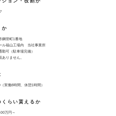
ジション・役割か
フ
くか
市鋼管町1番地
ール福山工場内 当社事業所
通勤可（駐車場完備）
面ありません。
は
:00（実働8時間、休憩1時間）
のくらい貰えるか
00万円～