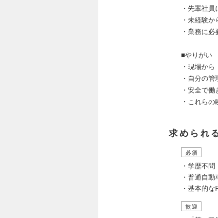
・先輩社員
・未経験か
・業務に必
■やりがい
・現場から
・自分の管
・安全で働
・これらの
求められ
必須
・学歴不問
・普通自動
・基本的なP
歓迎