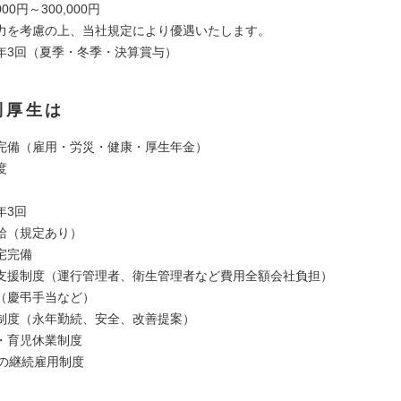
00円～300,000円
力を考慮の上、当社規定により優遇いたします。
年3回（夏季・冬季・決算賞与）
利厚生は
完備（雇用・労災・健康・厚生年金）
度
年3回
給（規定あり）
宅完備
支援制度（運行管理者、衛生管理者など費用全額会社負担）
（慶弔手当など）
制度（永年勤続、安全、改善提案）
・育児休業制度
での継続雇用制度