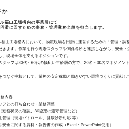
事か
ール福山工場構内の事業所にて
を円滑に回すための事務・管理業務全般を担当します。
ール福山工場構内において、物流現場を円滑に運営するための「管理・調
だきます。作業を行う現場スタッフや関係各所と連携しながら、安全・
し、現場全体を支えるポジションです。
スタッフは30代～60代の幅広い年齢層の方で、20名～30名マネジメン
をつなぐ中核として、業務の安定稼働と働きやすい環境づくりに貢献し
業務内容
ッフとの打ち合わせ・業務調整
（勤務状況の確認、36協定の遵守管理など）
生管理（現場パトロール、健康診断対応 等）
安全に関する資料・報告書の作成（Excel・PowerPoint使用）