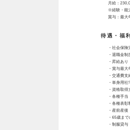
月給：230,0
※経験・能
賞与：最大
待遇・福
・社会保険
・退職金制
・昇給あり
・賞与最大
・交通費支
・単身用社
・資格取得
・各種手当
・各種表彰
・産前産後
・65歳ま
・制服貸与