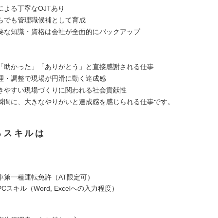
による丁寧なOJTあり
らでも管理職候補として育成
要な知識・資格は会社が全面的にバックアップ
「助かった」「ありがとう」と直接感謝される仕事
理・調整で現場が円滑に動く達成感
きやすい現場づくりに関われる社会貢献性
瞬間に、大きなやりがいと達成感を感じられる仕事です。
るスキルは
車第一種運転免許（AT限定可）
Cスキル（Word, Excelへの入力程度）