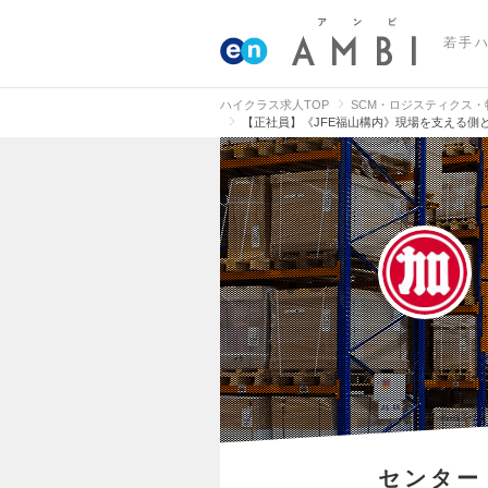
若手
ハイクラス求人TOP
SCM・ロジスティクス
【正社員】《JFE福山構内》現場を支える側
センター