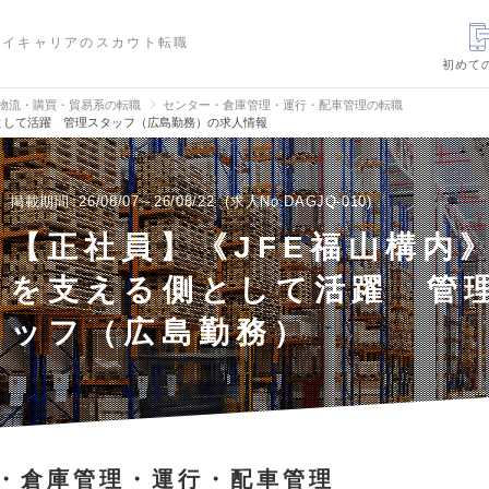
ハイキャリアのスカウト転職
初めて
・物流・購買・貿易系の転職
センター・倉庫管理・運行・配車管理の転職
として活躍 管理スタッフ（広島勤務）の求人情報
掲載期間
26/08/07～26/08/22
求人No.DAGJQ-010
【正社員】《JFE福山構内
を支える側として活躍 管
ッフ（広島勤務）
・倉庫管理・運行・配車管理