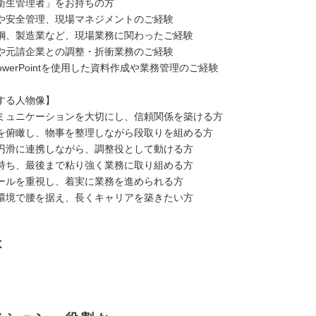
衛生管理者」をお持ちの方
や安全管理、現場マネジメントのご経験
鋼、製造業など、現場業務に関わったご経験
や元請企業との調整・折衝業務のご経験
・PowerPointを使用した資料作成や業務管理のご経験
する人物像】
ミュニケーションを大切にし、信頼関係を築ける方
を俯瞰し、物事を整理しながら段取りを組める方
円滑に連携しながら、調整役として動ける方
持ち、最後まで粘り強く業務に取り組める方
ールを重視し、着実に業務を進められる方
環境で腰を据え、長くキャリアを築きたい方
は