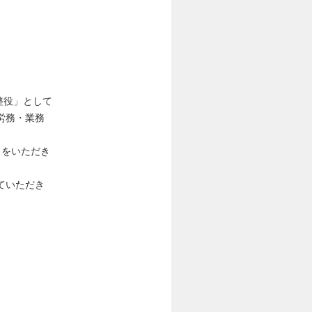
整役」として
労務・業務
トをいただき
ていただき