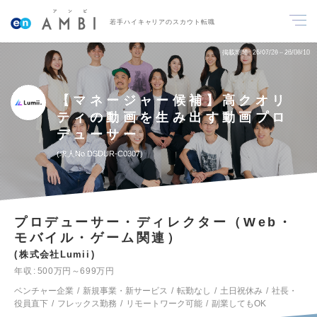
若手ハイキャリアのスカウト転職
掲載期間
26/07/28～26/08/10
【マネージャー候補】高クオリ
ティの動画を生み出す動画プロ
デューサー
求人No.DSDUR-C0307
プロデューサー・ディレクター（Web・
モバイル・ゲーム関連）
株式会社Lumii
年収
500万円～699万円
ベンチャー企業
新規事業・新サービス
転勤なし
土日祝休み
社長・
役員直下
フレックス勤務
リモートワーク可能
副業してもOK