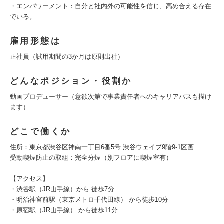
・エンパワーメント：自分と社内外の可能性を信じ、高め合える存在
でいる。
雇用形態は
正社員（試用期間の3か月は原則出社）
どんなポジション・役割か
動画プロデューサー（意欲次第で事業責任者へのキャリアパスも描け
ます）
どこで働くか
住所：東京都渋谷区神南一丁目6番5号 渋谷ウェイプ9階9-1区画
受動喫煙防止の取組：完全分煙（別フロアに喫煙室有）
【アクセス】
・渋谷駅（JR山手線）から 徒歩7分
・明治神宮前駅（東京メトロ千代田線） から徒歩10分
・原宿駅（JR山手線） から徒歩11分