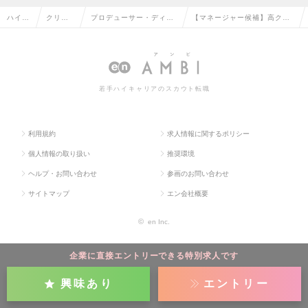
ハイク
クリエ
プロデューサー・ディレ
【マネージャー候補】高クオ
ラス求
イティ
クター（Web・モバイ
リティの動画を生み出す動画
人TOP
ブ系の
ル・ゲーム関連）の転職
プロデューサーの求人情報
転職
若手ハイキャリアのスカウト転職
利用規約
求人情報に関するポリシー
個人情報の取り扱い
推奨環境
ヘルプ・お問い合わせ
参画のお問い合わせ
サイトマップ
エン会社概要
©
en Inc.
企業に直接エントリーできる特別求人です
興味あり
エントリー