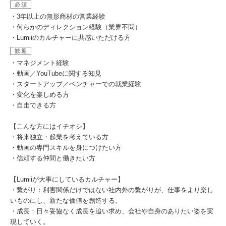
必須
・3年以上の無形商材の営業経験
・何らかのディレクション経験（業界不問）
・Lumiiのカルチャーに共感いただける方
歓迎
・マネジメント経験
・動画／YouTubeに関する知見
・スタートアップ／ベンチャーでの就業経験
・変化を楽しめる方
・自走できる方
【こんな方にはイチオシ】
・将来独立・起業を考えている方
・動画の専門スキルを身につけたい方
・信頼する仲間と働きたい方
【Lumiiが大事にしているカルチャー】
・繋がり：利害関係だけではない社内外の繋がりが、仕事をより楽し
いものにし、新たな価値を創造する。
・成長：日々妥協なく成長を追い求め、会社や自身のありたい姿を実
現していく。