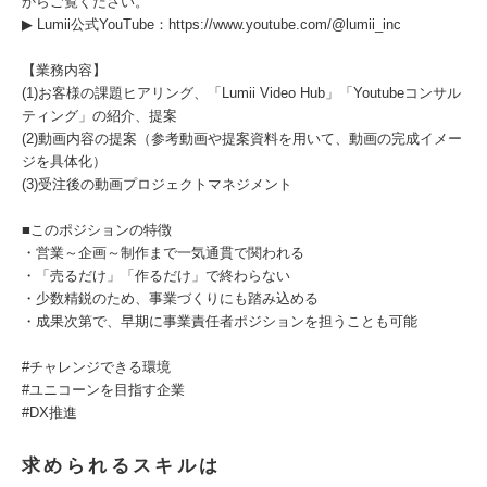
からご覧ください。
▶ Lumii公式YouTube：https://www.youtube.com/@lumii_inc
【業務内容】
(1)お客様の課題ヒアリング、「Lumii Video Hub」「Youtubeコンサル
ティング」の紹介、提案
(2)動画内容の提案（参考動画や提案資料を用いて、動画の完成イメー
ジを具体化）
(3)受注後の動画プロジェクトマネジメント
■このポジションの特徴
・営業～企画～制作まで一気通貫で関われる
・「売るだけ」「作るだけ」で終わらない
・少数精鋭のため、事業づくりにも踏み込める
・成果次第で、早期に事業責任者ポジションを担うことも可能
#チャレンジできる環境
#ユニコーンを目指す企業
#DX推進
求められるスキルは