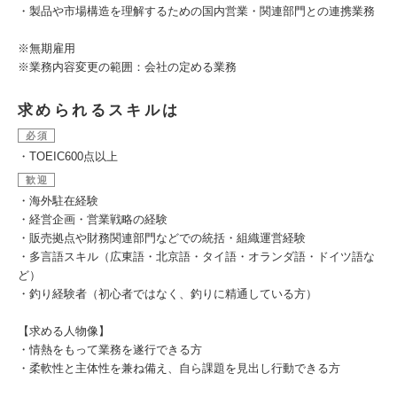
・製品や市場構造を理解するための国内営業・関連部門との連携業務
※無期雇用
※業務内容変更の範囲：会社の定める業務
求められるスキルは
必須
・TOEIC600点以上
歓迎
・海外駐在経験
・経営企画・営業戦略の経験
・販売拠点や財務関連部門などでの統括・組織運営経験
・多言語スキル（広東語・北京語・タイ語・オランダ語・ドイツ語な
ど）
・釣り経験者（初心者ではなく、釣りに精通している方）
【求める人物像】
・情熱をもって業務を遂行できる方
・柔軟性と主体性を兼ね備え、自ら課題を見出し行動できる方