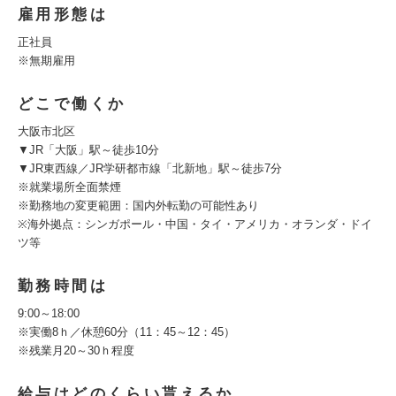
雇用形態は
正社員
※無期雇用
どこで働くか
大阪市北区
▼JR「大阪」駅～徒歩10分
▼JR東西線／JR学研都市線「北新地」駅～徒歩7分
※就業場所全面禁煙
※勤務地の変更範囲：国内外転勤の可能性あり
※海外拠点：シンガポール・中国・タイ・アメリカ・オランダ・ドイ
ツ等
勤務時間は
9:00～18:00
※実働8ｈ／休憩60分（11：45～12：45）
※残業月20～30ｈ程度
給与はどのくらい貰えるか