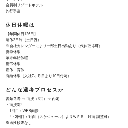
会員制リゾートホテル
釣行手当
休日休暇は
【年間休⽇126⽇】
週休2⽇制（土⽇祝）
※会社カレンダーにより一部土⽇出勤あり（代休取得可）
夏季休暇
年末年始休暇
慶弔休暇
産休・育休
有給休暇（入社7ヶ月目より10⽇付与）
どんな選考プロセスか
書類選考 ⇒ 面接（3回）⇒ 内定
・面接3回
└ 1回目：WEB面接
└ 2・3回目：対面（スケジュールによりＷＥＢ、対面 調整可）
※適性検査なし