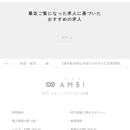
最近ご覧になった求人に基づいた
おすすめの求人
ホーム
ハイク
経営・経営企
経営
【海外駐在時は年収1200万も】世界展開メ
ラス求
画・事業企画
企画
ーカーの経営企画／未経験から経営層の右腕
人TOP
系の転職
の転
へ◆年収500万～の求人情報
職
若手ハイキャリアのスカウト転職
利用規約
求人情報に関するポリシー
個人情報の取り扱い
推奨環境
ヘルプ・お問い合わせ
参画のお問い合わせ