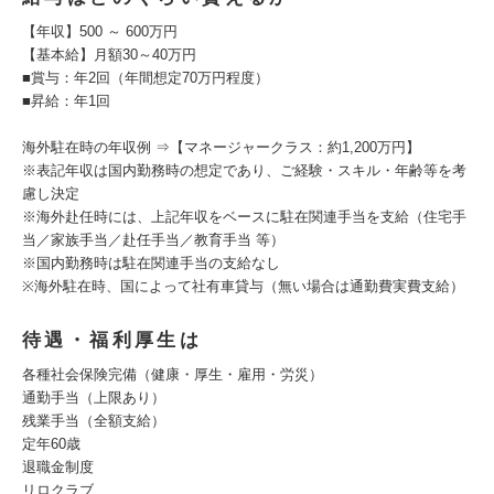
【年収】500 ～ 600万円
【基本給】月額30～40万円
■賞与：年2回（年間想定70万円程度）
■昇給：年1回
海外駐在時の年収例 ⇒【マネージャークラス：約1,200万円】
※表記年収は国内勤務時の想定であり、ご経験・スキル・年齢等を考
慮し決定
※海外赴任時には、上記年収をベースに駐在関連手当を支給（住宅手
当／家族手当／赴任手当／教育手当 等）
※国内勤務時は駐在関連手当の支給なし
※海外駐在時、国によって社有車貸与（無い場合は通勤費実費支給）
待遇・福利厚生は
各種社会保険完備（健康・厚⽣・雇用・労災）
通勤手当（上限あり）
残業手当（全額支給）
定年60歳
退職金制度
リロクラブ