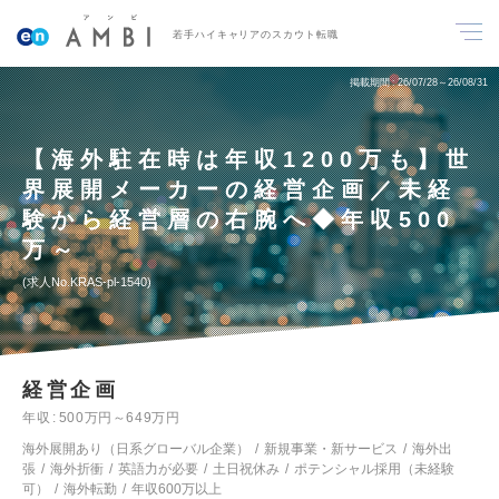
若手ハイキャリアのスカウト転職
掲載期間
26/07/28～26/08/31
【海外駐在時は年収1200万も】世
界展開メーカーの経営企画／未経
験から経営層の右腕へ◆年収500
万～
求人No.KRAS-pl-1540
経営企画
年収
500万円～649万円
海外展開あり（日系グローバル企業）
新規事業・新サービス
海外出
張
海外折衝
英語力が必要
土日祝休み
ポテンシャル採用（未経験
可）
海外転勤
年収600万以上