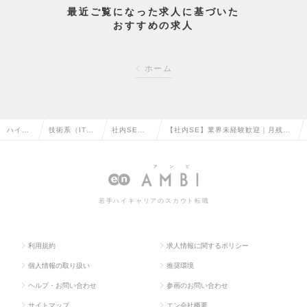
最近ご覧になった求人に基づいた
おすすめの求人
ホーム
ハイク
技術系（IT・
社内SE・
【社内SE】業界未経験歓迎｜月残業
ラス求
Web・通信
システム管
10h程度｜年休121日｜創業37年以
人TOP
系）の転職
理の転職
上黒字経営の求人情報
若手ハイキャリアのスカウト転職
利用規約
求人情報に関するポリシー
個人情報の取り扱い
推奨環境
ヘルプ・お問い合わせ
参画のお問い合わせ
サイトマップ
エン会社概要