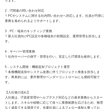
ります。
2．IT関連の問い合わせ対応
└ PCやシステムに関する社内問い合わせへ対応します。社員が円滑に
業務を進められるようサポートします。
3．PC・端末のキッティング業務
└ 新入社員向けPC設定や各種端末の初期設定、運用管理を担当しま
す。
4．サーバー管理業務
└ 社内サーバーの保守・管理を行い、安定したIT環境を維持します。
5．システム開発・機能追加プロジェクト運営
└ 各種機能追加やシステム改善に伴うプロジェクト推進を担当しま
す。将来的には、要件整理やベンダーコントロールにも挑戦可能で
す。
【入社後の流れ】
入社後は、IT資産管理やヘルプデスク対応などの基本業務からスター
トします。スキルや経験に応じて徐々に業務範囲を広げるため、無理
なく成長できる環境です。先輩社員によるフォロー体制も整ってお