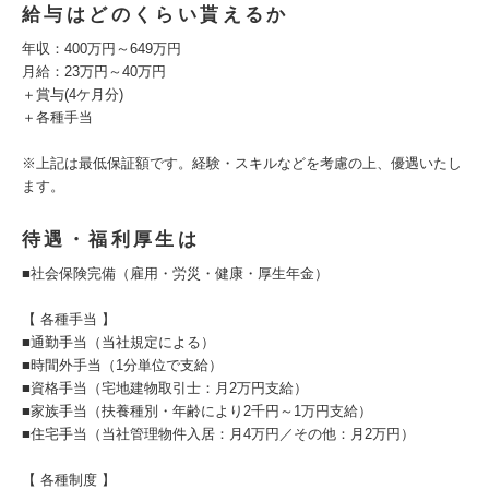
給与はどのくらい貰えるか
年収：400万円～649万円
月給：23万円～40万円
＋賞与(4ケ月分)
＋各種手当
※上記は最低保証額です。経験・スキルなどを考慮の上、優遇いたし
ます。
待遇・福利厚生は
■社会保険完備（雇用・労災・健康・厚生年金）
【 各種手当 】
■通勤手当（当社規定による）
■時間外手当（1分単位で支給）
■資格手当（宅地建物取引士：月2万円支給）
■家族手当（扶養種別・年齢により2千円～1万円支給）
■住宅手当（当社管理物件入居：月4万円／その他：月2万円）
【 各種制度 】