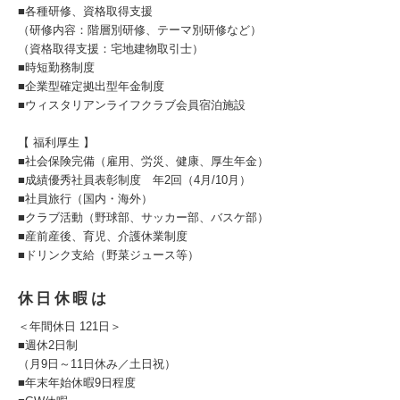
■各種研修、資格取得支援
（研修内容：階層別研修、テーマ別研修など）
（資格取得支援：宅地建物取引士）
■時短勤務制度
■企業型確定拠出型年金制度
■ウィスタリアンライフクラブ会員宿泊施設
【 福利厚生 】
■社会保険完備（雇用、労災、健康、厚生年金）
■成績優秀社員表彰制度 年2回（4月/10月）
■社員旅行（国内・海外）
■クラブ活動（野球部、サッカー部、バスケ部）
■産前産後、育児、介護休業制度
■ドリンク支給（野菜ジュース等）
休日休暇は
＜年間休日 121日＞
■週休2日制
（月9日～11日休み／土日祝）
■年末年始休暇9日程度