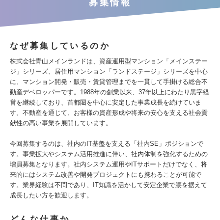
募集情報
なぜ募集しているのか
株式会社青山メインランドは、資産運用型マンション「メインステー
ジ」シリーズ、居住用マンション「ランドステージ」シリーズを中心
に、マンション開発・販売・賃貸管理までを一貫して手掛ける総合不
動産デベロッパーです。1988年の創業以来、37年以上にわたり黒字経
営を継続しており、首都圏を中心に安定した事業成長を続けていま
す。不動産を通じて、お客様の資産形成や将来の安心を支える社会貢
献性の高い事業を展開しています。
今回募集するのは、社内のIT基盤を支える「社内SE」ポジションで
す。事業拡大やシステム活用推進に伴い、社内体制を強化するための
増員募集となります。社内システム運用やITサポートだけでなく、将
来的にはシステム改善や開発プロジェクトにも携わることが可能で
す。業界経験は不問であり、IT知識を活かして安定企業で腰を据えて
成長したい方を歓迎します。
どんな仕事か