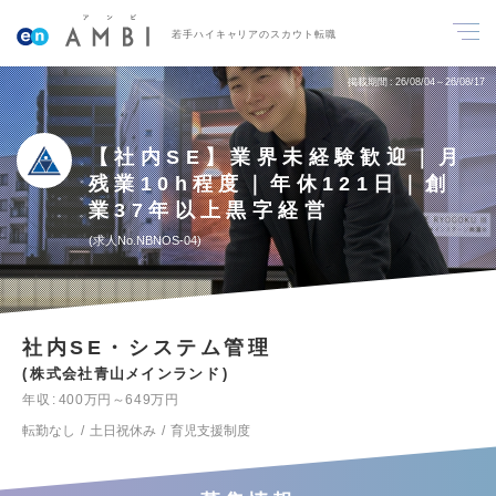
若手ハイキャリアのスカウト転職
掲載期間
26/08/04～26/08/17
【社内SE】業界未経験歓迎｜月
残業10h程度｜年休121日｜創
業37年以上黒字経営
求人No.NBNOS-04
社内SE・システム管理
株式会社青山メインランド
年収
400万円～649万円
転勤なし
土日祝休み
育児支援制度