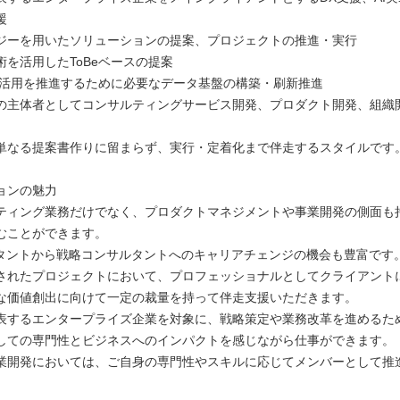
援
ジーを用いたソリューションの提案、プロジェクトの推進・実行
術を活用したToBeベースの提案
AI活用を推進するために必要なデータ基盤の構築・刷新推進
の主体者としてコンサルティングサービス開発、プロダクト開発、組織
単なる提案書作りに留まらず、実行・定着化まで伴走するスタイルです
ョンの魅力
ティング業務だけでなく、プロダクトマネジメントや事業開発の側面も
むことができます。
ルタントから戦略コンサルタントへのキャリアチェンジの機会も豊富です
されたプロジェクトにおいて、プロフェッショナルとしてクライアント
な価値創出に向けて一定の裁量を持って伴走支援いただきます。
表するエンタープライズ企業を対象に、戦略策定や業務改革を進めるた
しての専門性とビジネスへのインパクトを感じながら仕事ができます。
業開発においては、ご自身の専門性やスキルに応じてメンバーとして推