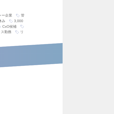
ャー企業
管
休み
3,000
CxO候補
クス勤務
リ