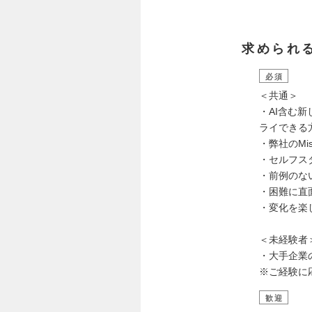
求められ
必須
＜共通＞
・AI含む
ライできる
・弊社のMis
・セルフス
・前例のな
・困難に直
・変化を楽
＜未経験者
・大手企業
※ご経験に
歓迎