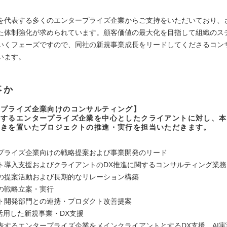
を代表する多くのエンタープライズ企業からご支持をいただいており、
た体制強化が求められています。顧客価値の最大化を目指して組織のス
いくフェーズですので、同社の新規事業成長をリードしてくださるコン
います。
事か
ープライズ企業向けのコンサルティング】
表するエンタープライズ企業を中心としたクライアントに対し、本
重きを置いたプロジェクトの推進・実行を担当いただきます。
プライズ企業向けの戦略提案および事業開発のリード
ト導入支援およびクライアントのDX推進に関するコンサルティング業務
の提案活動および長期的なリレーション構築
の戦略立案・実行
ト開発部門との連携・プロダクト改善提案
を活用した新規事業・DX支援
表するエンタープライズ企業をメインクライアントとするDX支援、AI