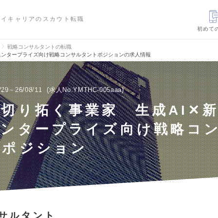
ハイキャリアのスカウト転職
初めて
戦略コンサルタントの転職
エンタープライズ向け戦略コンサルタントポジションの求人情報
/29～26/08/11
求人No.YMTHC-005aaa
切り拓く事業家 生成AI✕
エンタープライズ向け戦略コ
トポジション
サルタント