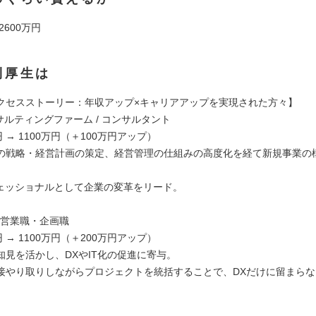
 2600万円
利厚生は
クセスストーリー：年収アップ×キャリアアップを実現された方々】
サルティングファーム / コンサルタント
円 → 1100万円（＋100万円アップ）
の戦略・経営計画の策定、経営管理の仕組みの高度化を経て新規事業の
フェッショナルとして企業の変革をリード。
 /営業職・企画職
円 → 1100万円（＋200万円アップ）
知見を活かし、DXやIT化の促進に寄与。
接やり取りしながらプロジェクトを統括することで、DXだけに留まら
。