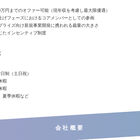
】
600万円までのオファー可能（現年収を考慮し最大限優遇）
上げフェーズにおけるコアメンバーとしての参画
プライズ向け新規事業開発に携われる裁量の大きさ
じたインセンティブ制度
は
2日制（土日祝）
休暇
休暇
、夏季休暇など
会社概要