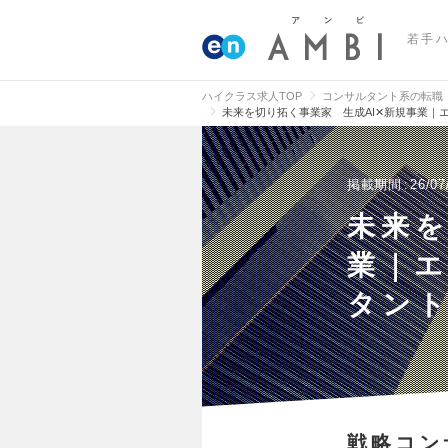
若手
ハイクラス求人TOP
コンサルタント系の転職
未来を切り拓く事業家 生成AI✕新規事業｜
掲載期間
26/07
未来を
業｜
タン
戦略コン