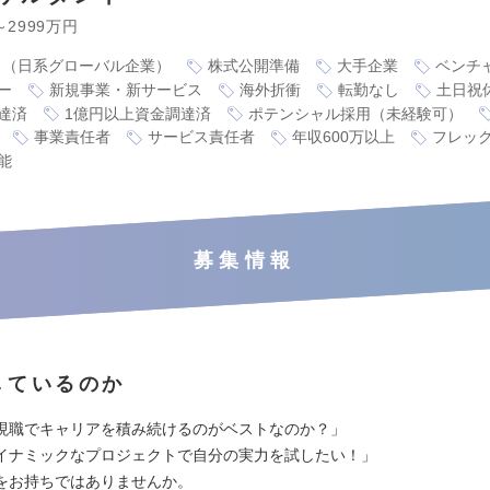
～2999万円
り（日系グローバル企業）
株式公開準備
大手企業
ベンチ
ー
新規事業・新サービス
海外折衝
転勤なし
土日祝
達済
1億円以上資金調達済
ポテンシャル採用（未経験可）
事業責任者
サービス責任者
年収600万以上
フレッ
能
募集情報
しているのか
現職でキャリアを積み続けるのがベストなのか？」
イナミックなプロジェクトで自分の実力を試したい！」
をお持ちではありませんか。