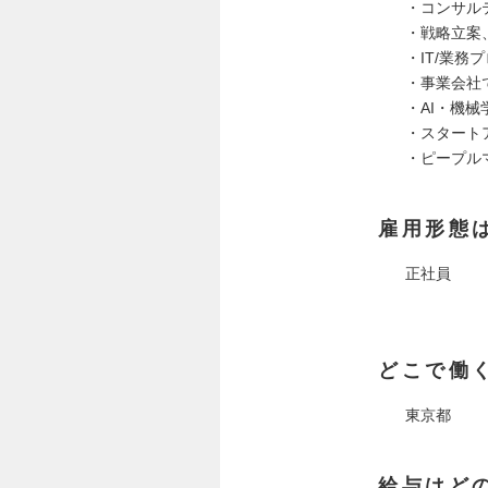
・コンサル
・戦略立案
・IT/業
・事業会社
・AI・機
・スタート
・ピープル
雇用形態
正社員
どこで働
東京都
給与はど