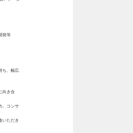
開発等
。
持ち、幅広
。
に向き合
め、コンサ
進いただき