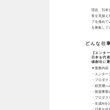
現在、日本
長を見据え
プを進めて
を募集して
どんな仕
【エンタ
日本を代
値創出に
▼業務内容
・エンター
・プロダク
・経営層へ
・新規事業
・プロダク
・生成Ai
・日本を代