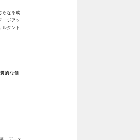
さらなる成
テージアッ
サルタント
質的な価
実装、データ