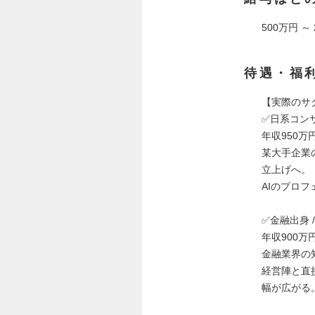
500万円 ～
待遇・福
【実際のサ
✅️日系コン
年収950万
某大手企業
立上げへ。
AIのプロ
✅️金融出身
年収900万
金融業界の
経営陣と直
幅が広がる