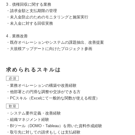
3．債権回収に関する業務
・請求金額と支払期限の管理
・未入金防止のためのモニタリングと施策実行
・未入金に対する回収実務
4．業務改善
・既存オペレーションやシステムの課題抽出、改善提案
・大規模アップデートに向けたプロジェクト参画
求められるスキルは
必須
・業務オペレーションの構築や改善経験
・他部署との円滑な調整や交渉ができる方
・PCスキル（Excelにて一般的な関数が使える程度）
歓迎
・システム要件定義・改善経験
・組織マネジメント経験
・BIツール（DOMO・Tableau）を用いた資料作成経験
・取引先に対しての請求もしくは支払経験