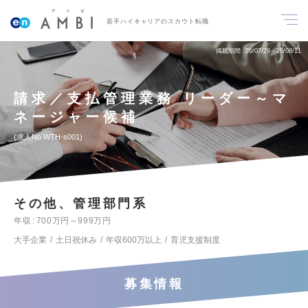
若手ハイキャリアのスカウト転職
掲載期間
26/07/29～26/08/11
請求／支払管理業務 リーダー～マ
ネージャー候補
求人No.WTH-s001
その他、管理部門系
年収
700万円～999万円
大手企業
土日祝休み
年収600万以上
育児支援制度
募集情報