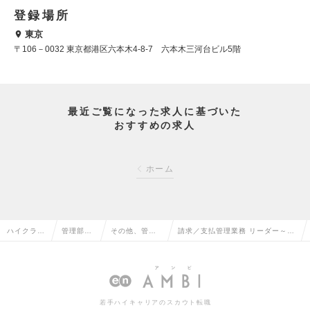
登録場所
東京
〒106－0032 東京都港区六本木4-8-7 六本木三河台ビル5階
最近ご覧になった求人に基づいた
おすすめの求人
ホーム
ハイクラス
管理部門
その他、管理
請求／支払管理業務 リーダー～マ
求人TOP
系の転職
部門系の転職
ネージャー候補の求人情報
若手ハイキャリアのスカウト転職