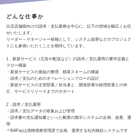
どんな仕事か
出店店舗様向けの請求・支払業務を中心に、以下の領域を幅広くお任
せいたします。
リーダー～マネージャー候補として、システム改善などのプロジェク
トにも参画いただくことを期待しています。
1．新規サービス（広告や配送など）の請求／支払運用の要件定義と
フロー構築
・新規サービスの座組の整理、精算スキームの構築
・請求／支払のためのオペレーションフローの設計
・新規サービスの主管部署／担当者と、開発部署や経理部署との仲
介、サービスリリースまでのサポート
2．請求／支払運用
・請求／支払データの収集および管理
・請求書や支払通知書といった帳票の開示システムの企画、改善、運
用
＊BillPayは債権債務管理課で企画、運用する社内独自システムです