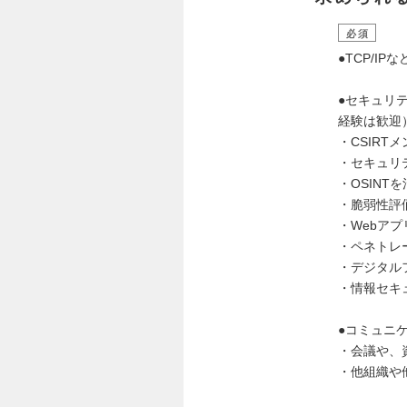
必須
●TCP/
●セキュリ
経験は歓迎
・CSIR
・セキュリ
・OSINT
・脆弱性評
・Webア
・ペネトレ
・デジタル
・情報セキ
●コミュニ
・会議や、
・他組織や