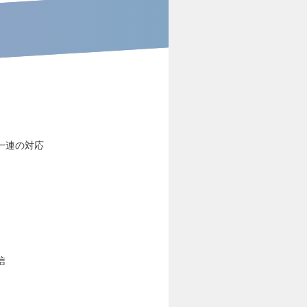
一連の対応
信