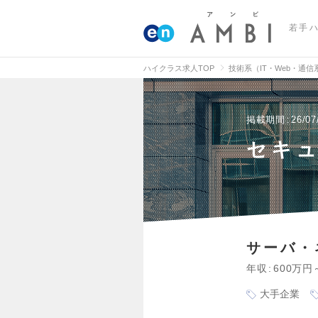
若手
ハイクラス求人TOP
技術系（IT・Web・通
掲載期間
26/07
セキ
サーバ・
年収
600万円
大手企業