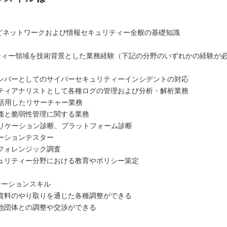
IPなどネットワークおよび情報セキュリティー全般の基礎知識
ティー領域を技術背景とした業務経験（下記の分野のいずれかの経験が
）
Tメンバーとしてのサイバーセキュリティーインシデントの対応
ティアナリストとして各種ログの管理および分析・解析業務
を活用したリサーチャー業務
価と脆弱性管理に関する業務
プリケーション診断、プラットフォーム診断
ーションテスター
フォレンジック調査
ュリティー分野における教育やポリシー策定
ケーションスキル
資料のやり取りを通じた各種調整ができる
他団体との調整や交渉ができる