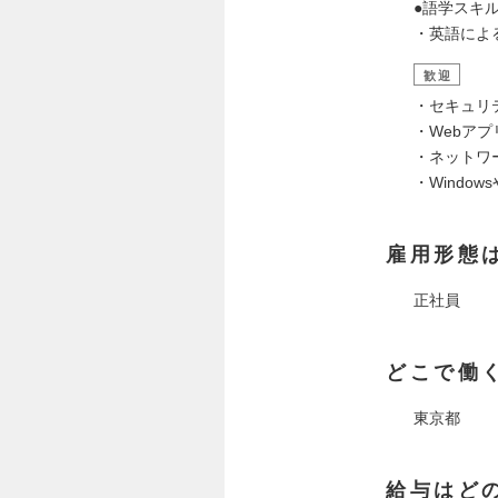
●語学スキ
・英語によ
歓迎
・セキュリ
・Webア
・ネットワ
・Windo
雇用形態
正社員
どこで働
東京都
給与はど