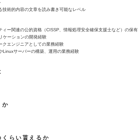
ル
る技術的内容の文章を読み書き可能なレベル
ティー関連の公的資格（CISSP、情報処理安全確保支援士など）の保有
プリケーションの開発経験
ークエンジニアとしての業務経験
wsやLinuxサーバーの構築、運用の業務経験
は
くか
のくらい貰えるか