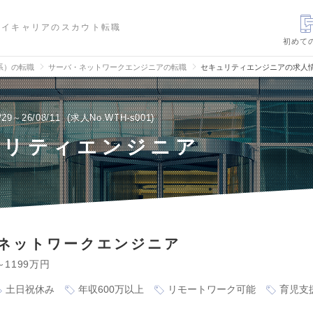
ハイキャリアのスカウト転職
初めて
信系）の転職
サーバ・ネットワークエンジニアの転職
セキュリティエンジニアの求人
/29～26/08/11
求人No.WTH-s001
ュリティエンジニア
ネットワークエンジニア
～1199万円
土日祝休み
年収600万以上
リモートワーク可能
育児支