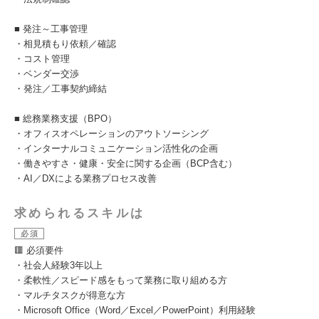
■ 発注～工事管理
・相見積もり依頼／確認
・コスト管理
・ベンダー交渉
・発注／工事契約締結
■ 総務業務支援（BPO）
・オフィスオペレーションのアウトソーシング
・インターナルコミュニケーション活性化の企画
・働きやすさ・健康・安全に関する企画（BCP含む）
・AI／DXによる業務プロセス改善
求められるスキルは
必須
🟥 必須要件
・社会人経験3年以上
・柔軟性／スピード感をもって業務に取り組める方
・マルチタスクが得意な方
・Microsoft Office（Word／Excel／PowerPoint）利用経験