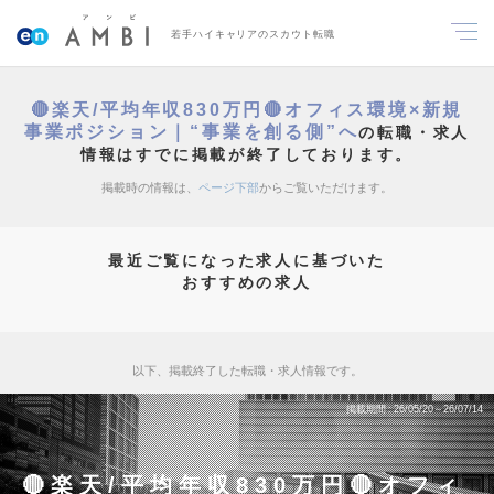
若手ハイキャリアのスカウト転職
🔴楽天/平均年収830万円🔴オフィス環境×新規
事業ポジション｜“事業を創る側”へ
の転職・求人
情報はすでに掲載が終了しております。
掲載時の情報は、
ページ下部
からご覧いただけます。
最近ご覧になった求人に基づいた
おすすめの求人
以下、掲載終了した転職・求人情報です。
掲載期間
26/05/20～26/07/14
🔴楽天/平均年収830万円🔴オフィ