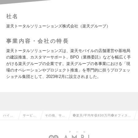
社名
楽天トータルソリューションズ株式会社（楽天グループ）
事業内容・会社の特長
楽天トータルソリューションズは、楽天モバイルの店舗運営や基地局
の建設推進、カスタマーサポート、BPO（業務委託）などを幅広く手
がける楽天グループの企業です。楽天グループの各事業における「現
場のオペレーションやプロジェクト推進」を専門的に担うプロフェッ
ショナル集団として、2023年2月に設立されました。
ハイク
サービ
その他、サー
🔴楽天/平均年収830万円🔴オフィス環
ラス求
ス・流通
ビス・流通系
境×新規事業ポジション｜“事業を創る
人TOP
系の転職
の転職
側”への求人情報