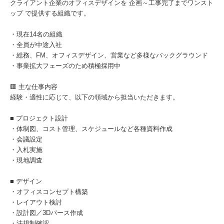
クライアント企業のオフィスデザインを 企画～工事完了までワンスト
ップ で提供する組織です。
・現在14名の組織
・全員が中途入社
・総務、FM、オフィスデザイン、営業など多様なバックグラウンド
・事業拡大フェーズのため積極採用中
🟥 主な仕事内容
経験・適性に応じて、以下の領域から担当いただきます。
■ プロジェクト設計
・体制図、コスト管理、スケジュールなど各種資料作成
・会議設定
・入札実施
・現地調査
■ デザイン
・オフィスコンセプト構築
・レイアウト検討
・設計図／3Dパース作成
・法規制確認