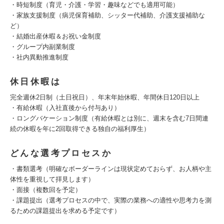
・時短制度（育児・介護・学習・趣味などでも適用可能）
・家族支援制度（病児保育補助、シッター代補助、介護支援補助な
ど）
・結婚出産休暇＆お祝い金制度
・グループ内副業制度
・社内異動推進制度
休日休暇は
完全週休2日制（土日祝日）、年末年始休暇、年間休日120日以上
・有給休暇（入社直後から付与あり）
・ロングバケーション制度（有給休暇とは別に、週末を含む7日間連
続の休暇を年に2回取得できる独自の福利厚生）
どんな選考プロセスか
・書類選考（明確なボーダーラインは現状定めておらず、お人柄や主
体性を重視して拝見します）
・面接（複数回を予定）
・課題提出（選考プロセスの中で、実際の業務への適性や思考力を測
るための課題提出を求める予定です）