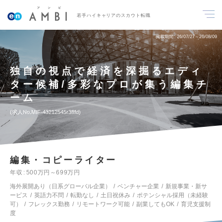
若手ハイキャリアのスカウト転職
掲載期間
26/07/27～26/08/09
独自の視点で経済を深掘るエディ
ター候補/多彩なプロが集う編集チ
ーム
求人No.MIF-43212545r3fffd
編集・コピーライター
年収
500万円～699万円
海外展開あり（日系グローバル企業）
ベンチャー企業
新規事業・新サ
ービス
英語力不問
転勤なし
土日祝休み
ポテンシャル採用（未経験
可）
フレックス勤務
リモートワーク可能
副業してもOK
育児支援制
度