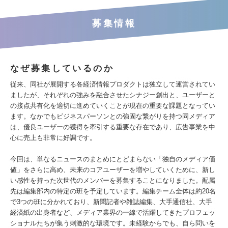
募集情報
なぜ募集しているのか
従来、同社が展開する各経済情報プロダクトは独立して運営されてい
ましたが、それぞれの強みを融合させたシナジー創出と、ユーザーと
の接点共有化を適切に進めていくことが現在の重要な課題となってい
ます。なかでもビジネスパーソンとの強固な繋がりを持つ同メディア
は、優良ユーザーの獲得を牽引する重要な存在であり、広告事業を中
心に売上も非常に好調です。
今回は、単なるニュースのまとめにとどまらない「独自のメディア価
値」をさらに高め、未来のコアユーザーを増やしていくために、新し
い感性を持った次世代のメンバーを募集することになりました。配属
先は編集部内の特定の班を予定しています。編集チーム全体は約20名
で3つの班に分かれており、新聞記者や雑誌編集、大手通信社、大手
経済紙の出身者など、メディア業界の一線で活躍してきたプロフェッ
ショナルたちが集う刺激的な環境です。未経験からでも、自ら問いを