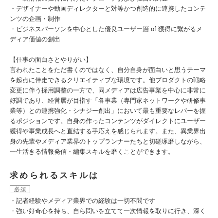
・デザイナーや動画ディレクターと対等かつ創造的に連携したコンテ
ンツの企画・制作
・ビジネスパーソンを中心とした優良ユーザー層 of 獲得に繋がるメ
ディア価値の創出
【仕事の面白さとやりがい】
言われたことをただ書くのではなく、自分自身が面白いと思うテーマ
を起点に伴走できるクリエイティブな環境です。他プロダクトの戦略
変更に伴う採用調整の一方で、同メディアは広告事業を中心に非常に
好調であり、経営層が目指す「各事業（専門家ネットワークや研修事
業等）との連携強化・シナジー創出」において最も重要なレバーを握
るポジションです。自身の作ったコンテンツがダイレクトにユーザー
獲得や事業成長へと直結する手応えを感じられます。また、異業界出
身の先輩やメディア業界のトップランナーたちと切磋琢磨しながら、
一生活きる情報発信・編集スキルを磨くことができます。
求められるスキルは
必須
・記者経験やメディア業界での経験は一切不問です
・強い好奇心を持ち、自ら問いを立てて一次情報を取りに行き、深く