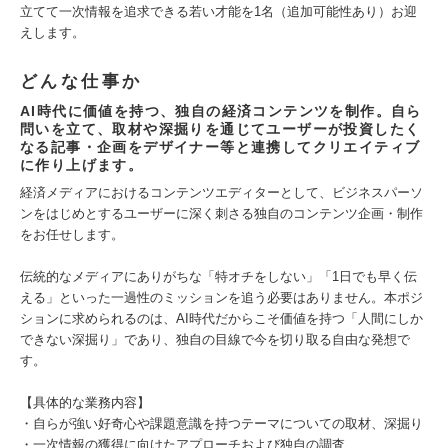
立てて一次情報を追求できる若い才能を1名（追加可能性あり）お迎
えします。
どんな仕事か
AI時代に価値を持つ、独自の経済コンテンツを制作。自ら
問いを立て、取材や深掘りを通じてユーザーが投資したく
なる記事・企画をデザイナー等と連携してクリエイティブ
に作り上げます。
経済メディアにおけるコンテンツエディターとして、ビジネスパーソ
ンをはじめとするユーザーに深く刺さる独自のコンテンツ企画・制作
をお任せします。
伝統的なメディアにありがちな「特オチをしない」「1日でも早く伝
える」といった一過性のミッションを追う必要はありません。本ポジ
ションに求められるのは、AI時代だからこそ価値を持つ「人間にしか
できない深掘り」であり、独自の目線で今を切り取る自由な発想で
す。
【具体的な業務内容】
・自らが強い好奇心や課題意識を持つテーマについての取材、深掘り
・一次情報の獲得に向けたアプローチおよび独自の調査