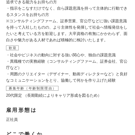
追求できる能力をお持ちの方
・指示をこなすだけでなく、自ら課題意識を持って主体的に行動でき
るスタンスをお持ちの方
※コンサルティングファーム、証券営業、官公庁などに強い課題意識
を持って入社したものの、より主体性を発揮して社会へ情報発信をし
たいと考えている方を歓迎します。大卒資格の有無にかかわらず、面
白さや魅力がある人材であれば積極的に検討いたします。
歓迎
・社会やビジネスの動向に対する強い関心や、独自の課題意識
・異職種での実務経験（コンサルティングファーム、証券会社、官公
庁など）
・周囲のクリエイター（デザイナー、動画ディレクターなど）と良好
なコミュニケーションをとり、協働して何かを作り上げた経験
募集年齢（年齢制限理由）
20代限定 （長期勤続によりキャリア形成を図るため）
雇用形態は
正社員
どこで働くか