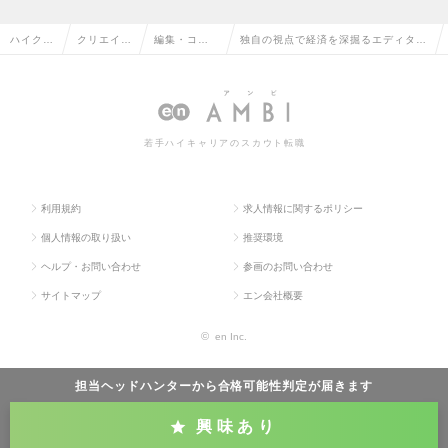
ハイクラ
クリエイテ
編集・コピ
独自の視点で経済を深掘るエディター
ス求人T
ィブ系の転
ーライター
候補/多彩なプロが集う編集チームの
OP
職
の転職
求人情報
若手ハイキャリアのスカウト転職
利用規約
求人情報に関するポリシー
個人情報の取り扱い
推奨環境
ヘルプ・お問い合わせ
参画のお問い合わせ
サイトマップ
エン会社概要
©
en Inc.
担当ヘッドハンターから
合格可能性判定
が届きます
興味あり