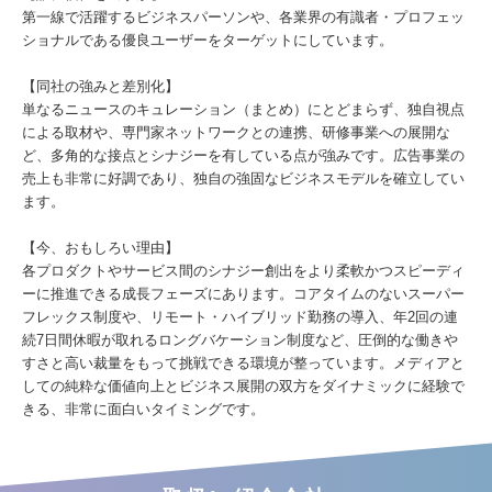
第一線で活躍するビジネスパーソンや、各業界の有識者・プロフェッ
ショナルである優良ユーザーをターゲットにしています。
【同社の強みと差別化】
単なるニュースのキュレーション（まとめ）にとどまらず、独自視点
による取材や、専門家ネットワークとの連携、研修事業への展開な
ど、多角的な接点とシナジーを有している点が強みです。広告事業の
売上も非常に好調であり、独自の強固なビジネスモデルを確立してい
ます。
【今、おもしろい理由】
各プロダクトやサービス間のシナジー創出をより柔軟かつスピーディ
ーに推進できる成長フェーズにあります。コアタイムのないスーパー
フレックス制度や、リモート・ハイブリッド勤務の導入、年2回の連
続7日間休暇が取れるロングバケーション制度など、圧倒的な働きや
すさと高い裁量をもって挑戦できる環境が整っています。メディアと
しての純粋な価値向上とビジネス展開の双方をダイナミックに経験で
きる、非常に面白いタイミングです。