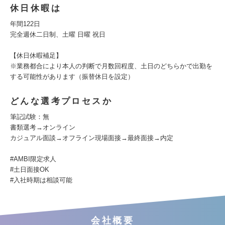
休日休暇は
年間122日
完全週休二日制、土曜 日曜 祝日
【休日休暇補足】
※業務都合により本人の判断で月数回程度、土日のどちらかで出勤を
する可能性があります（振替休日を設定）
どんな選考プロセスか
筆記試験：無
書類選考→オンライン
カジュアル面談→オフライン現場面接→最終面接→内定
#AMBI限定求人
#土日面接OK
#入社時期は相談可能
会社概要