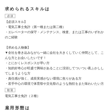
求められるスキルは
必須
【必須スキル】
・電気工事士免許（第一種または第二種）
・エレベーターの保守・メンテナンス、検査、または工事のいずれか
のご経験
【求める人物像】
▼全社を巻き込みながら一緒に会社を大きくしていく仲間として、こ
んな方とお会いしたいです！
・とにかくレスポンスが早い方
・知的好奇心が旺盛で興味があることに没頭してついつい夜ふかしし
てしまうような方
・責任感が強く、成長実感がない環境に焦りがある方
・若手中心の環境で体育祭や文化祭のような熱狂をまた味わいたい方
歓迎
電気工事士免許（２種）
雇用形態は