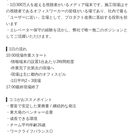
・1日300万人を超える視聴者がいるメディア端末です。施工現場はそ
の視聴者であるオフィスワーカーの皆様がいる場であり、社内で最も
「ユーザーに近い」立場として、プロダクト改善に直結する役割を担
います
・エレベーター保守の経験を活かし、弊社で唯一無二のポジションと
してご活躍いただけます。
▍1日の流れ
10:00現場作業スタート
-情報端末の設置1台あたり2時間程度
-作業完了次第次の現場へ
-現場は主に都内のオフィスビル
-1日平均2～3現場
17:00最終現場終了
▍ココがおススメポイント
・豊富で安定した業務量 / 継続的な発注
・東大発のベンチャー企業
・成長できる環境
・チーム平均年齢26歳
・ワークライフバランス◎