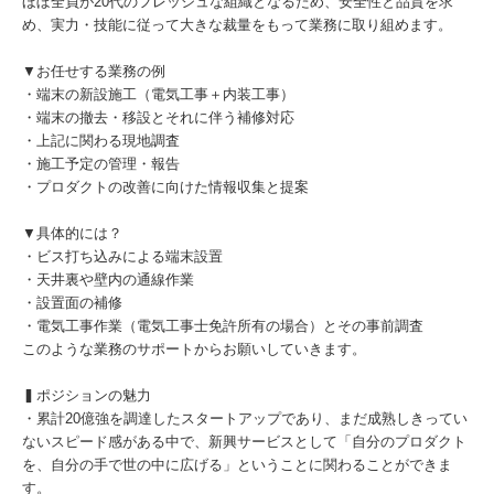
ほぼ全員が20代のフレッシュな組織となるため、安全性と品質を求
め、実力・技能に従って大きな裁量をもって業務に取り組めます。
▼お任せする業務の例
・端末の新設施工（電気工事＋内装工事）
・端末の撤去・移設とそれに伴う補修対応
・上記に関わる現地調査
・施工予定の管理・報告
・プロダクトの改善に向けた情報収集と提案
▼具体的には？
・ビス打ち込みによる端末設置
・天井裏や壁内の通線作業
・設置面の補修
・電気工事作業（電気工事士免許所有の場合）とその事前調査
このような業務のサポートからお願いしていきます。
▍ポジションの魅力
・累計20億強を調達したスタートアップであり、まだ成熟しきってい
ないスピード感がある中で、新興サービスとして「自分のプロダクト
を、自分の手で世の中に広げる」ということに関わることができま
す。