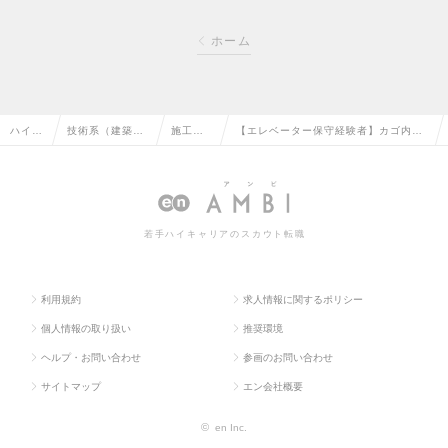
ホーム
ハイク
技術系（建築・
施工管
【エレベーター保守経験者】カゴ内へ
ラス求
設備・土木・プ
理（設
の端末設置工事のプロフェッショナル
人TOP
ラント）の転職
備）の
｜年間休日120日以上の求人情報
転職
若手ハイキャリアのスカウト転職
利用規約
求人情報に関するポリシー
個人情報の取り扱い
推奨環境
ヘルプ・お問い合わせ
参画のお問い合わせ
サイトマップ
エン会社概要
©
en Inc.