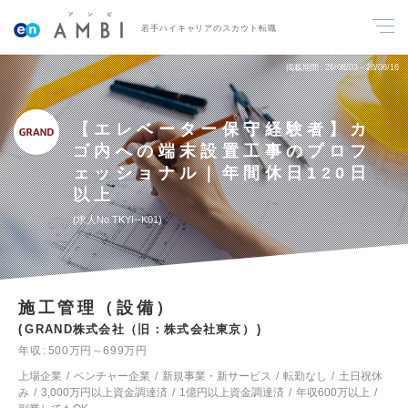
若手ハイキャリアのスカウト転職
掲載期間
26/08/03～26/08/16
【エレベーター保守経験者】カ
ゴ内への端末設置工事のプロフ
ェッショナル｜年間休日120日
以上
求人No.TKYI--K01
施工管理（設備）
GRAND株式会社（旧：株式会社東京）
年収
500万円～699万円
上場企業
ベンチャー企業
新規事業・新サービス
転勤なし
土日祝休
み
3,000万円以上資金調達済
1億円以上資金調達済
年収600万以上