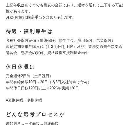
上記年収はあくまでも目安の金額であり、選考を通じて上下する可能
性があります。
月給(月額)は固定手当を含めた表記です。
待遇・福利厚生は
各種社会保険完備（健康保険、厚生年金、雇用保険、労災保険）
通勤定期乗車券購入代（月3 万円を上限）及び、業務交通費全額支給
講習会、勉強会の実施、資格取得支援制度企画中
休日休暇は
完全週休2日制（土日祝日）
年間有給休暇10日～20日（内5日入社時点で付与）
年間休日日数120日以上※2026年実績126日
■夏期休暇、冬期休暇
どんな選考プロセスか
書類選考→一次面接→最終面接