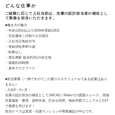
どんな仕事か
ご経験に応じて入社当初は、先輩の設計担当者の補佐とし
て業務を担当いただきます。
■働き方の魅力
・年休120日以上※2026年実績126日
・完全週休二日制※土日祝日
・入社当日有給付与
・有給消化率90％超
・転勤なし
・恵比寿駅 徒歩約3分の好立地
・残業約20時間
・基本デスクワーク
■担当業務（一例ですのでこの通りのスケジュールである必要はあり
ません）
- 入社0～3ヶ月：
先輩の設計担当の補佐としてJWCAD／Rebroでの図面トレース、現場
写真撮影・整理、資料作成、打合せ同席。独自作図マニュアルとOJT
で基礎を学びます！
担当ケースは賃貸・分譲マンションや商業施設が中心です。