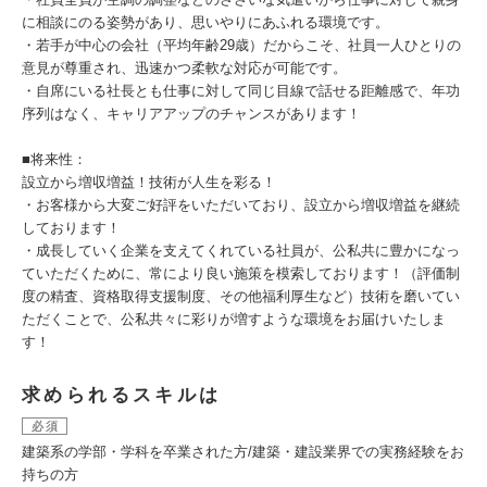
に相談にのる姿勢があり、思いやりにあふれる環境です。
・若手が中心の会社（平均年齢29歳）だからこそ、社員一人ひとりの
意見が尊重され、迅速かつ柔軟な対応が可能です。
・自席にいる社長とも仕事に対して同じ目線で話せる距離感で、年功
序列はなく、キャリアアップのチャンスがあります！
■将来性：
設立から増収増益！技術が人生を彩る！
・お客様から大変ご好評をいただいており、設立から増収増益を継続
しております！
・成長していく企業を支えてくれている社員が、公私共に豊かになっ
ていただくために、常により良い施策を模索しております！（評価制
度の精査、資格取得支援制度、その他福利厚生など）技術を磨いてい
ただくことで、公私共々に彩りが増すような環境をお届けいたしま
す！
求められるスキルは
必須
建築系の学部・学科を卒業された方/建築・建設業界での実務経験をお
持ちの方