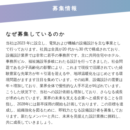
募集情報
なぜ募集しているのか
当社は2023 年に設立し、電気および機械の設備設計を主な事業とし
て行っております。社員は全員が20 代から30 代で構成されており、
設備設計業界では非常に若手の事務所です。主に共同住宅やホテル、
事務所ビル、福祉施設等多岐にわたる設計を行ってきました。社会問
題である少子高齢化の影響により、これまで現役で活躍されていた経
験豊富な先輩方が年々引退を迎える中、地球温暖化をはじめとする環
境問題がますます注目を集めています。その結果、設備設計の需要は
年々増加しており、業界全体で慢性的な人手不足が叫ばれています。
こうした状況下で、当社への設計依頼も増加しており、さらなる成⻑
が求められています。業界の未来を⽀える企業へと成⻑することを目
指し、2028年には新卒採用の開始も計画しております。この目標を達
成し、組織強化を図るために、即戦力となる設備設計者を募集してお
ります。新たなメンバーと共に、未来を⾒据えた設計業務に挑戦し、
共に成⻑していきましょう。