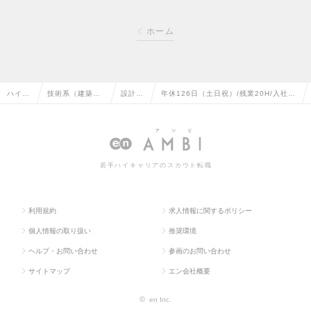
ホーム
ハイク
技術系（建築・
設計
年休126日（土日祝）/残業20H/入社当
ラス求
設備・土木・プ
（設
日有給付与/転勤無/第二新卒歓迎/建築
人TOP
ラント）の転職
備）の
設備設計職（機械）の求人情報
転職
若手ハイキャリアのスカウト転職
利用規約
求人情報に関するポリシー
個人情報の取り扱い
推奨環境
ヘルプ・お問い合わせ
参画のお問い合わせ
サイトマップ
エン会社概要
©
en Inc.