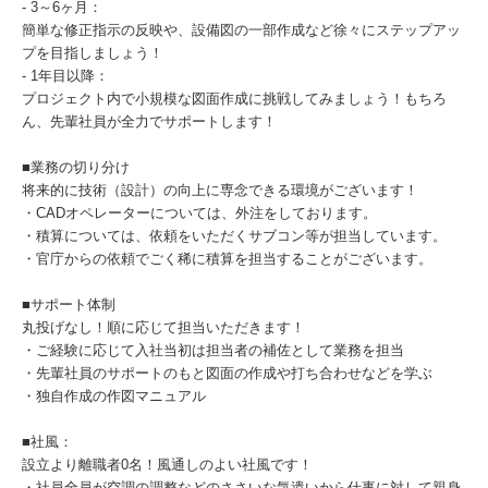
- 3～6ヶ月：
簡単な修正指示の反映や、設備図の一部作成など徐々にステップアッ
プを目指しましょう！
- 1年目以降：
プロジェクト内で小規模な図面作成に挑戦してみましょう！もちろ
ん、先輩社員が全力でサポートします！
■業務の切り分け
将来的に技術（設計）の向上に専念できる環境がございます！
・CADオペレーターについては、外注をしております。
・積算については、依頼をいただくサブコン等が担当しています。
・官庁からの依頼でごく稀に積算を担当することがございます。
■サポート体制
丸投げなし！順に応じて担当いただきます！
・ご経験に応じて入社当初は担当者の補佐として業務を担当
・先輩社員のサポートのもと図面の作成や打ち合わせなどを学ぶ
・独自作成の作図マニュアル
■社風：
設立より離職者0名！風通しのよい社風です！
・社員全員が空調の調整などのささいな気遣いから仕事に対して親身