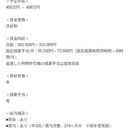
＜予定年収＞
400万円 ～ 499万円
＜賃金形態＞
月給制
＜賃金内訳＞
月額：262,500円～310,000円
固定残業手当/月：55,500円～73,600円（固定残業時間35時間～40時
間/月）
超過した時間外労働の残業手当は追加支給
＜昇給有無＞
有
＜残業手当＞
有
＜給与補足＞
■昇給：あり
■賞与：あり（年2回／賞与月数…計4ヶ月分 ※前年度実績）