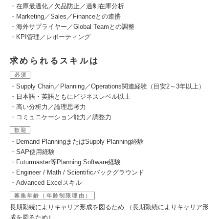
・在庫最適化／欠品防止／過剰在庫分析
・Marketing／Sales／Financeとの連携
・海外サプライヤー／Global Teamとの調整
・KPI管理／レポーティング
求められるスキルは
必須
・Supply Chain／Planning／Operations関連経験（目安2～3年以上）
・日本語・英語ともにビジネスレベル以上
・高い分析力／論理思考力
・コミュニケーション能力／調整力
歓迎
・Demand PlanningまたはSupply Planning経験
・SAP使用経験
・Futurmaster等Planning Software経験
・Engineer / Math / Scientificバックグラウンド
・Advanced Excelスキル
募集年齢（年齢制限理由）
長期勤続によりキャリア形成を図るため （長期勤続によりキャリア形
成を図るため）