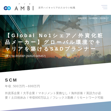
若手ハイキャリアのスカウト転職
掲載期間
26/08/04～26/08/17
【Global No1シェア／外資化粧
品メーカー】グローバル環境でキ
ャリアを築けるS&Dプランナー
求人No.RGFKP-260520-405457
SCM
年収
500万円～699万円
外資系企業
大手企業
マネジメント業務なし
海外折衝
英語力が必
要
土日祝休み
年収600万以上
フレックス勤務
リモートワーク可能