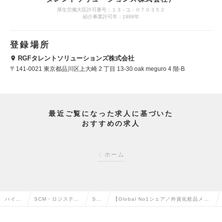
厚生労働大臣許可番号：１３ ‐ ユ ‐ ０７０３５２
紹介事業許可年：1998年
登録場所
RGFタレントソリューションズ株式会社
〒141‐0021 東京都品川区上大崎 2 丁目 13-30 oak meguro 4 階-B
最近ご覧になった求人に基づいた
おすすめの求人
ホーム
ハイク
SCM・ロジスティ
SC
【Global No1シェア／外資化粧品メー
ラス求
クス・物流・購
Mの
カー】グローバル環境でキャリアを築け