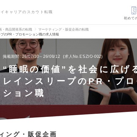
ハイキャリアのスカウト転職
初めて
画・商品開発系の転職
マーケティング・販促企画の転職
ープのPR・プロモーション職の求人情報
掲載期間
26/07/30～26/08/12
求人No.ESZIO-002
“睡眠の価値”を社会に広げ
レインスリープのPR・プロ
ション職
ィング・販促企画