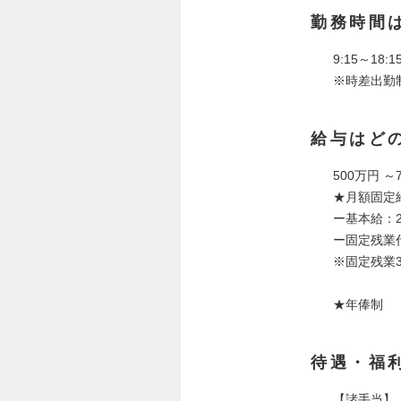
勤務時間
9:15～18:1
※時差出勤
給与はど
500万円 ～
★月額固定給
ー基本給：28
ー固定残業代
※固定残業
★年俸制
待遇・福
【諸手当】