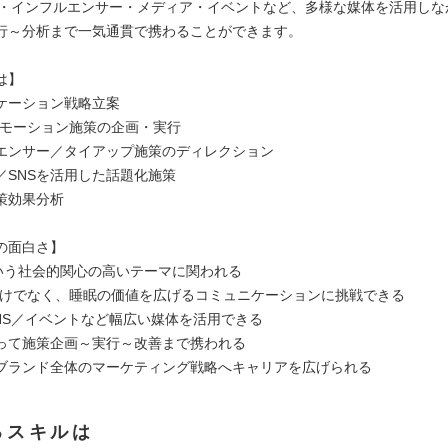
NS・インフルエンサー・メディア・イベントなど、多様な媒体を活用しな
行～分析まで一気通貫で携わることができます。
は】
ケーション戦略立案
ロモーション施策の企画・実行
エンサー／タイアップ施策のディレクション
／SNSを活用した話題化施策
策効果分析
の面白さ】
という社会的関心の高いテーマに関われる
だけでなく、睡眠の価値を広げるコミュニケーションに挑戦できる
SNS／イベントなど幅広い媒体を活用できる
って施策企画～実行～改善まで携われる
ブランド全体のマーケティング戦略へキャリアを広げられる
るスキルは