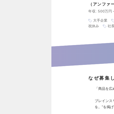
アンファ
年収
500万円
大手企業
祝休み
社
なぜ募集
「商品を広
ブレインス
を。”を掲