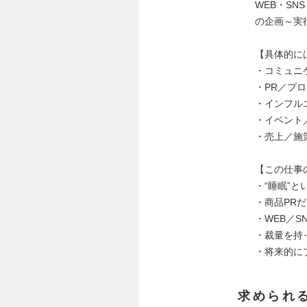
WEB・S
の企画～実
【具体的に
・コミュニ
・PR／プ
・インフル
・イベント
・売上／施
【この仕事
・“睡眠”
・商品PR
・WEB／
・裁量を持
・将来的に
求められ