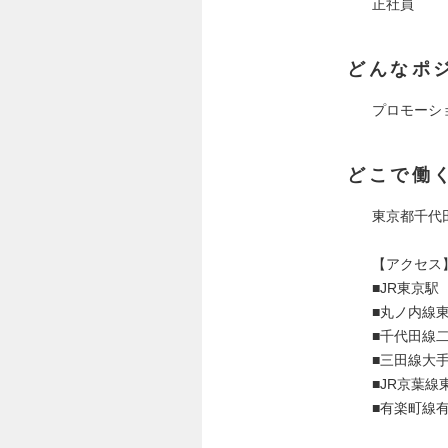
正社員
どんなポ
プロモーシ
どこで働
東京都千代田
【アクセス
■JR東京駅
■丸ノ内線
■千代田線
■三田線大
■JR京葉線
■有楽町線