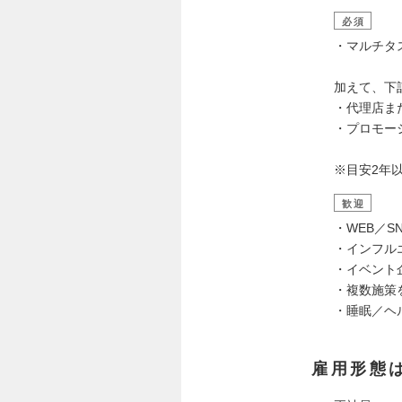
必須
・マルチタ
加えて、下
・代理店ま
・プロモー
※目安2年
歓迎
・WEB／
・インフル
・イベント
・複数施策
・睡眠／ヘ
雇用形態