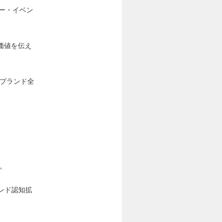
ー・イベン
価値を伝え
はブランド全
、
。
ンド認知拡