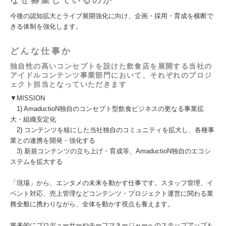
なぜ募集しているのか
今後の認知拡大とライブ展開強化に向け、企画・採用・育成を横断で
きる体制を強化します。
どんな仕事か
独自性の高いコンセプトを設けた飲食店を展開する当社の
アイドルコンテンツ事業部門において、それぞれのプロジ
ェクト担当となっていただきます
▼MISSION
1) AmaductioN独自のコンセプト型飲食ビジネスの更なる事業拡
大・組織安定化
2) コンテンツを核にした当社独自のコミュニティを拡大し、各種事
業との連携を開発・強化する
3) 新規コンテンツの立ち上げ・育成等、AmaductioN独自のエコシ
ステムを拡大する
「現場」から、エンタメの未来を動かす仕事です。スタッフ管理、イ
ベント対応、売上管理などコンテンツ・プロジェクト運営に関わる業
務全般に携わりながら、全体を動かす視点も養えます。
将来的にプロデューサーやチーフマネージャーへのステップアップも