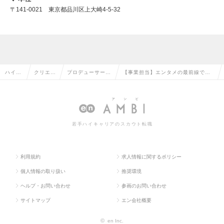
〒141-0021 東京都品川区上大崎4-5-32
ハイク
クリエイ
プロデューサー・
【事業担当】エンタメの最前線で、
ラス求
ティブ系
ディレクター（そ
アイドルの未来を一緒に創るPM募
人TOP
の転職
の他）の転職
集！【未経験OK】の求人情報
若手ハイキャリアのスカウト転職
利用規約
求人情報に関するポリシー
個人情報の取り扱い
推奨環境
ヘルプ・お問い合わせ
参画のお問い合わせ
サイトマップ
エン会社概要
©
en Inc.