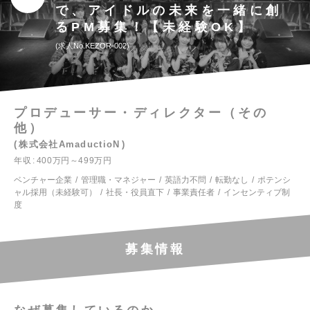
で、アイドルの未来を一緒に創
るPM募集！【未経験OK】
求人No.KEZOR-002
プロデューサー・ディレクター（その
他）
株式会社AmaductioN
年収
400万円～499万円
ベンチャー企業
管理職・マネジャー
英語力不問
転勤なし
ポテンシ
ャル採用（未経験可）
社長・役員直下
事業責任者
インセンティブ制
度
募集情報