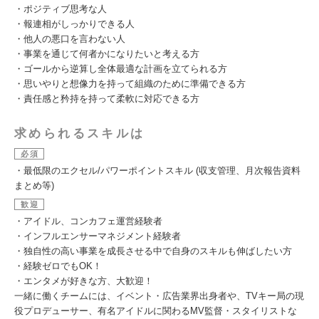
・ポジティブ思考な人
・報連相がしっかりできる人
・他人の悪口を言わない人
・事業を通じて何者かになりたいと考える方
・ゴールから逆算し全体最適な計画を立てられる方
・思いやりと想像力を持って組織のために準備できる方
・責任感と矜持を持って柔軟に対応できる方
求められるスキルは
必須
・最低限のエクセル/パワーポイントスキル (収支管理、月次報告資料
まとめ等)
歓迎
・アイドル、コンカフェ運営経験者
・インフルエンサーマネジメント経験者
・独自性の高い事業を成長させる中で自身のスキルも伸ばしたい方
・経験ゼロでもOK！
・エンタメが好きな方、大歓迎！
一緒に働くチームには、イベント・広告業界出身者や、TVキー局の現
役プロデューサー、有名アイドルに関わるMV監督・スタイリストな