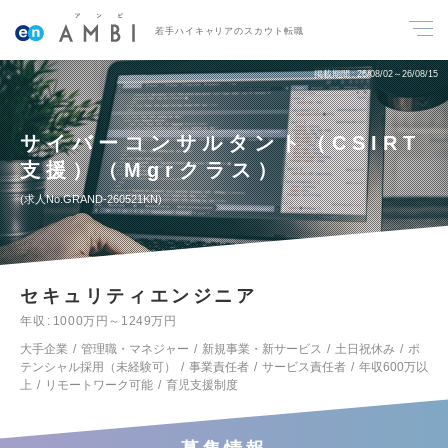
若手ハイキャリアのスカウト転職
掲載期間
26/08/02～26/08/15
サイバーコンサルタント（CSIRT
支援）（Mgrクラス）
求人No.GRAND-260521KN
セキュリティエンジニア
年収
1000万円～1249万円
大手企業
管理職・マネジャー
新規事業・新サービス
土日祝休み
ポ
テンシャル採用（未経験可）
事業責任者
サービス責任者
年収600万以
上
リモートワーク可能
育児支援制度