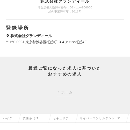
株式会社グランディール
厚生労働大臣許可番号：06－ユー300050
紹介事業許可年：2016年
登録場所
株式会社グランディール
〒150-0031 東京都渋谷区桜丘町13-4 アロマ桜丘4F
最近ご覧になった求人に基づいた
おすすめの求人
ホーム
ハイクラ
技術系（IT・We
セキュリティ
サイバーコンサルタント（CSI
ス求人T
b・通信系）の
エンジニアの
RT支援）（Mgrクラス）の求