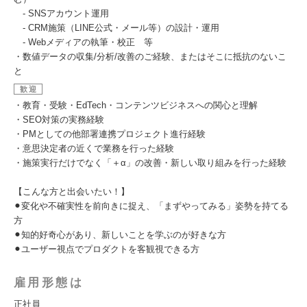
- SNSアカウント運用
- CRM施策（LINE公式・メール等）の設計・運用
- Webメディアの執筆・校正 等
・数値データの収集/分析/改善のご経験、またはそこに抵抗のないこ
と
歓迎
・教育・受験・EdTech・コンテンツビジネスへの関心と理解
・SEO対策の実務経験
・PMとしての他部署連携プロジェクト進行経験
・意思決定者の近くで業務を行った経験
・施策実行だけでなく「＋α」の改善・新しい取り組みを行った経験
【こんな方と出会いたい！】
⚫︎変化や不確実性を前向きに捉え、「まずやってみる」姿勢を持てる
方
⚫︎知的好奇心があり、新しいことを学ぶのが好きな方
⚫︎ユーザー視点でプロダクトを客観視できる方
雇用形態は
正社員