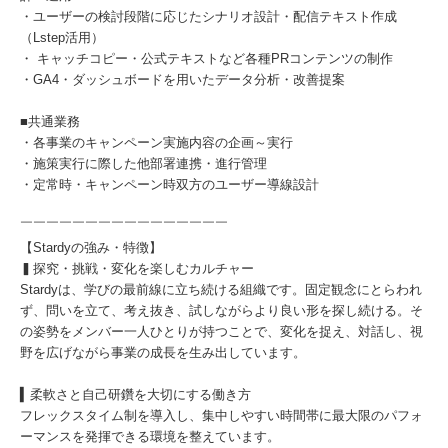
・ユーザーの検討段階に応じたシナリオ設計・配信テキスト作成
（Lstep活用）
・ キャッチコピー・公式テキストなど各種PRコンテンツの制作
・GA4・ダッシュボードを用いたデータ分析・改善提案
■共通業務
・各事業のキャンペーン実施内容の企画～実行
・施策実行に際した他部署連携・進行管理
・定常時・キャンペーン時双方のユーザー導線設計
￣￣￣￣￣￣￣￣￣￣￣￣￣￣￣￣
【Stardyの強み・特徴】
▍探究・挑戦・変化を楽しむカルチャー
Stardyは、学びの最前線に立ち続ける組織です。固定観念にとらわれ
ず、問いを立て、考え抜き、試しながらより良い形を探し続ける。そ
の姿勢をメンバー一人ひとりが持つことで、変化を捉え、対話し、視
野を広げながら事業の成長を生み出しています。
▍柔軟さと自己研鑽を大切にする働き方
フレックスタイム制を導入し、集中しやすい時間帯に最大限のパフォ
ーマンスを発揮できる環境を整えています。