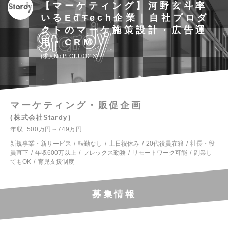
【マーケティング】河野玄斗率
いるEdTech企業｜自社プロダ
クトのマーケ施策設計・広告運
用・CRM
求人No.PLOIU-012-3
マーケティング・販促企画
株式会社Stardy
年収
500万円～749万円
新規事業・新サービス
転勤なし
土日祝休み
20代役員在籍
社長・役
員直下
年収600万以上
フレックス勤務
リモートワーク可能
副業し
てもOK
育児支援制度
募集情報