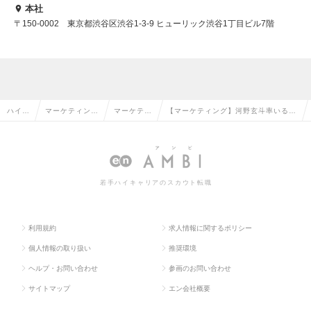
本社
〒150-0002 東京都渋谷区渋谷1-3-9 ヒューリック渋谷1丁目ビル7階
ハイク
マーケティン
マーケティ
【マーケティング】河野玄斗率いるE
ラス求
グ・販促企画・
ング・販促
dTech企業｜自社プロダクトのマーケ
人TO
商品開発系の転
企画の転職
施策設計・広告運用・CRMの求人情
P
職
報
若手ハイキャリアのスカウト転職
利用規約
求人情報に関するポリシー
個人情報の取り扱い
推奨環境
ヘルプ・お問い合わせ
参画のお問い合わせ
サイトマップ
エン会社概要