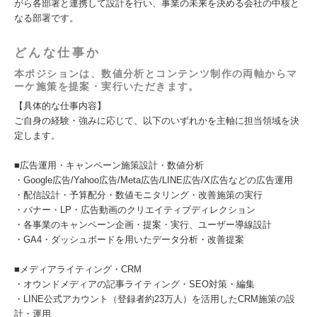
がら各部署と連携して設計を行い、事業の未来を決める会社の中核と
なる部署です。
どんな仕事か
本ポジションは、数値分析とコンテンツ制作の両軸からマ
ーケ施策を提案・実行いただきます。
【具体的な仕事内容】
ご自身の経験・強みに応じて、以下のいずれかを主軸に担当領域を決
定します。
■広告運用・キャンペーン施策設計・数値分析
・Google広告/Yahoo広告/Meta広告/LINE広告/X広告などの広告運用
・配信設計・予算配分・数値モニタリング・改善施策の実行
・バナー・LP・広告動画のクリエイティブディレクション
・各事業のキャンペーン企画・提案・実行、ユーザー導線設計
・GA4・ダッシュボードを用いたデータ分析・改善提案
■メディアライティング・CRM
・オウンドメディアの記事ライティング・SEO対策・編集
・LINE公式アカウント（登録者約23万人）を活用したCRM施策の設
計・運用