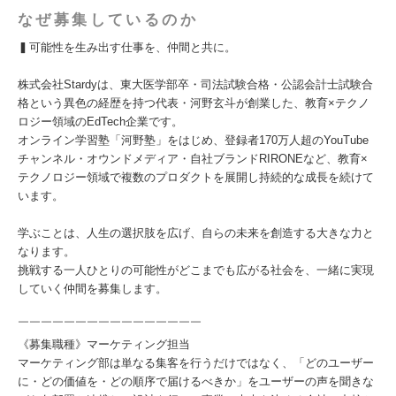
なぜ募集しているのか
▍可能性を生み出す仕事を、仲間と共に。
株式会社Stardyは、東大医学部卒・司法試験合格・公認会計士試験合
格という異色の経歴を持つ代表・河野玄斗が創業した、教育×テクノ
ロジー領域のEdTech企業です。
オンライン学習塾「河野塾」をはじめ、登録者170万人超のYouTube
チャンネル・オウンドメディア・自社ブランドRIRONEなど、教育×
テクノロジー領域で複数のプロダクトを展開し持続的な成長を続けて
います。
学ぶことは、人生の選択肢を広げ、自らの未来を創造する大きな力と
なります。
挑戦する一人ひとりの可能性がどこまでも広がる社会を、一緒に実現
していく仲間を募集します。
￣￣￣￣￣￣￣￣￣￣￣￣￣￣￣￣
《募集職種》マーケティング担当
マーケティング部は単なる集客を行うだけではなく、「どのユーザー
に・どの価値を・どの順序で届けるべきか」をユーザーの声を聞きな