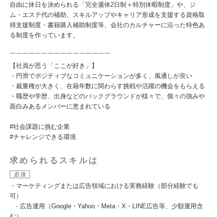
自由に休日を決められる「完全週休2日制＋特別休暇制度」や、ジ
ム・エステ代の補助、スキルアップやキャリア形成を支援する資格取
得支援制度・書籍購入補助制度等、会社のカルチャーに沿った特色あ
る制度を作っています。
￣￣￣￣￣￣￣￣￣￣￣￣￣￣￣￣
【社員が思う「ここが好き」】
・円滑でポジティブなコミュニケーションが多く、風通しが良い
・裁量権が大きく、在籍年数に関わらす挑戦や活躍の機会をもらえる
・職歴や学歴、出身などのバックグラウンドが様々で、個々の強みや
面白みあるメンバーに恵まれている
#社会課題に挑む企業
#チャレンジできる環境
求められるスキルは
必須
・マーケティングまたは広告領域における実務経験（部分経験でも
可）
- 広告運用（Google・Yahoo・Meta・X・LINE広告等、少額運用含
む）