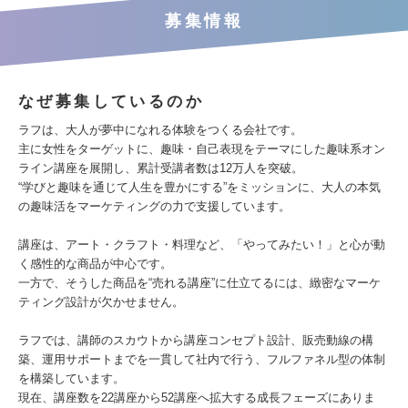
募集情報
なぜ募集しているのか
ラフは、大人が夢中になれる体験をつくる会社です。
主に女性をターゲットに、趣味・自己表現をテーマにした趣味系オン
ライン講座を展開し、累計受講者数は12万人を突破。
“学びと趣味を通じて人生を豊かにする”をミッションに、大人の本気
の趣味活をマーケティングの力で支援しています。
講座は、アート・クラフト・料理など、「やってみたい！」と心が動
く感性的な商品が中心です。
一方で、そうした商品を“売れる講座”に仕立てるには、緻密なマーケ
ティング設計が欠かせません。
ラフでは、講師のスカウトから講座コンセプト設計、販売動線の構
築、運用サポートまでを一貫して社内で行う、フルファネル型の体制
を構築しています。
現在、講座数を22講座から52講座へ拡大する成長フェーズにありま