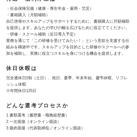
・社会保険完備（健康・厚生年金・雇用・労災）
・書籍購入（月額補助）
自己啓発やスキルアップをサポートするために、書籍購入に月額補助
を提供します。あなたの学びの幅を広げるために役立ててください。
・研修・スクール補助（近日導入予定）
業務を通じて「この研修を受けてみたい！」という意欲を支援する仕
組みを構築中です。スキルアップを目的とした研修やスクールへの参
加を補助し、実務に役立つスキルを身につける機会を提供します。
休日休暇は
完全週休2日制（土日）、祝日、夏季、年末年始、慶弔休暇、リフレ
ッシュ休暇
※年間休日125日
どんな選考プロセスか
1.書類選考（履歴書・職務経歴書）
2.一次面接（オンライン面談）
3.最終面接（代表取締役／オンライン面談）