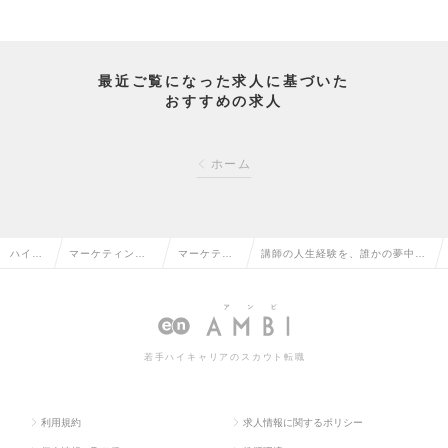
最近ご覧になった求人に基づいた
おすすめの求人
ホーム
ハイク
マーケティン
マーケティ
講師の人生経験を、誰かの夢中に
ラス求
グ・販促企画・
ング・販促
変える。 ラフの講座企画プロデ
人TOP
商品開発系の転
企画の転職
ューサー募集の求人情報
職
若手ハイキャリアのスカウト転職
利用規約
求人情報に関するポリシー