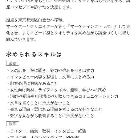
ヒアリング内容をもとに、企画会議でアイデアを出し合いながら、講
座コンセプトや訴求軸を決定します。
拠点を東京都港区白金台へ移転。
マーケターとクリエイターが集う「マーケティング・ラボ」として進
化させ、よりスピード感とクオリティを高めながら講座づくりに取り
組んでいきます。
求められるスキルは
必須
・人の話を丁寧に聞き、魅力や強みを引き出す力
・インタビュー内容を整理し、文章にまとめる力
・顧客心理に興味があること
・女性向け商材、ライフスタイル、趣味、学びへの関心
・講師や受講生と円滑にやり取りできるコミュニケーション力
・文章を書くことに抵抗がないこと
・売れる理由・選ばれる理由を考えるのが好きなこと
・数字を見ながら改善することに抵抗がないこと
歓迎
・ライター、編集、取材、インタビュー経験
・採用広報、オウンドメディア、PR経験