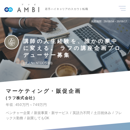
若手ハイキャリアのスカウト転職
掲載期間
26/08/04～26/08/17
講師の人生経験を、誰かの夢中
に変える。 ラフの講座企画プロ
デューサー募集
求人No.NTDDS-03
マーケティング・販促企画
ラフ株式会社
年収
450万円～749万円
ベンチャー企業
新規事業・新サービス
英語力不問
土日祝休み
フレ
ックス勤務
副業してもOK