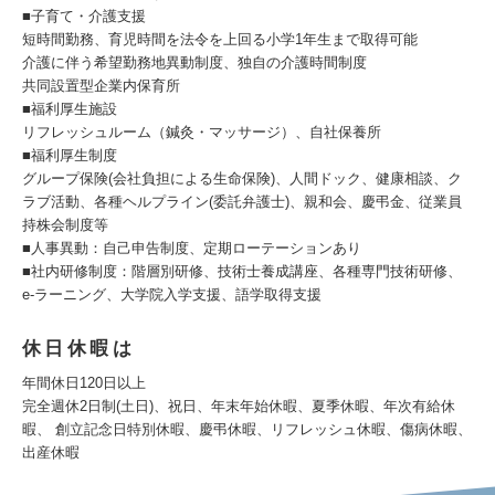
■子育て・介護支援
短時間勤務、育児時間を法令を上回る小学1年生まで取得可能
介護に伴う希望勤務地異動制度、独自の介護時間制度
共同設置型企業内保育所
■福利厚生施設
リフレッシュルーム（鍼灸・マッサージ）、自社保養所
■福利厚生制度
グループ保険(会社負担による生命保険)、人間ドック、健康相談、ク
ラブ活動、各種ヘルプライン(委託弁護士)、親和会、慶弔金、従業員
持株会制度等
■人事異動：自己申告制度、定期ローテーションあり
■社内研修制度：階層別研修、技術士養成講座、各種専門技術研修、
e-ラーニング、大学院入学支援、語学取得支援
休日休暇は
年間休日120日以上
完全週休2日制(土日)、祝日、年末年始休暇、夏季休暇、年次有給休
暇、 創立記念日特別休暇、慶弔休暇、リフレッシュ休暇、傷病休暇、
出産休暇