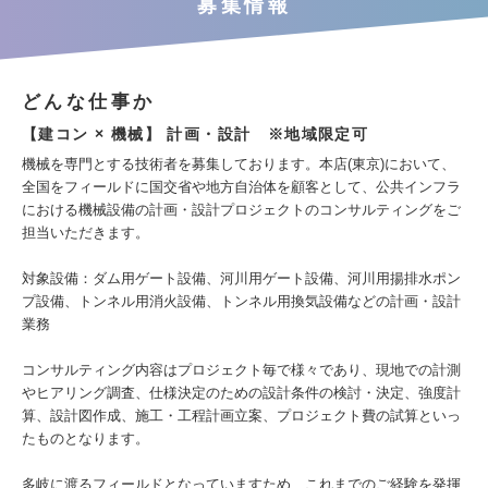
募集情報
どんな仕事か
【建コン × 機械】 計画・設計 ※地域限定可
機械を専門とする技術者を募集しております。本店(東京)において、
全国をフィールドに国交省や地方自治体を顧客として、公共インフラ
における機械設備の計画・設計プロジェクトのコンサルティングをご
担当いただきます。
対象設備：ダム用ゲート設備、河川用ゲート設備、河川用揚排水ポン
プ設備、トンネル用消火設備、トンネル用換気設備などの計画・設計
業務
コンサルティング内容はプロジェクト毎で様々であり、現地での計測
やヒアリング調査、仕様決定のための設計条件の検討・決定、強度計
算、設計図作成、施工・工程計画立案、プロジェクト費の試算といっ
たものとなります。
多岐に渡るフィールドとなっていますため、これまでのご経験を発揮