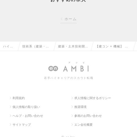
ホーム
ハイク
技術系（建築・設
建築・土木技術開
【建コン × 機械】 計
ラス求
備・土木・プラン
発・建設コンサルタ
画・設計 ※地域限定
人TOP
ト）の転職
ントの転職
可の求人情報
若手ハイキャリアのスカウト転職
利用規約
求人情報に関するポリシー
個人情報の取り扱い
推奨環境
ヘルプ・お問い合わせ
参画のお問い合わせ
サイトマップ
エン会社概要