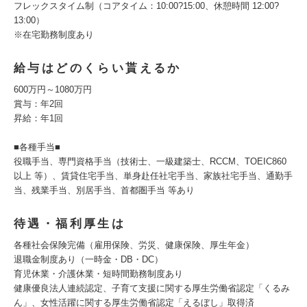
フレックスタイム制（コアタイム：10:00?15:00、休憩時間 12:00?
13:00）
※在宅勤務制度あり
給与はどのくらい貰えるか
600万円～1080万円
賞与：年2回
昇給：年1回
■各種手当■
役職手当、専門資格手当（技術士、一級建築士、RCCM、TOEIC860
以上 等）、賃貸住宅手当、単身赴任社宅手当、家族社宅手当、通勤手
当、残業手当、別居手当、首都圏手当 等あり
待遇・福利厚生は
各種社会保険完備（雇用保険、労災、健康保険、厚生年金）
退職金制度あり（一時金・DB・DC）
育児休業・介護休業・短時間勤務制度あり
健康優良法人連続認定、子育て支援に関する厚生労働省認定「くるみ
ん」、女性活躍に関する厚生労働省認定「えるぼし」取得済