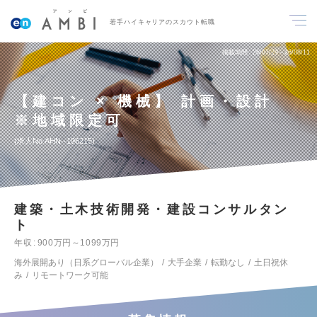
若手ハイキャリアのスカウト転職
掲載期間
26/07/29～26/08/11
【建コン × 機械】 計画・設計
※地域限定可
求人No.AHN--196215
建築・土木技術開発・建設コンサルタン
ト
年収
900万円～1099万円
海外展開あり（日系グローバル企業）
大手企業
転勤なし
土日祝休
み
リモートワーク可能