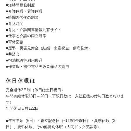
■短時間勤務制度
■介護休暇・看護休暇
■時間外労働の制限
■育児時間
■育児・介護関連情報共有サイト
■仕事と介護の両立研修
■育休面談
■慶弔・災害見舞金（結婚・出産祝金、傷病見舞）
■共済会
■宿泊施設等利用優遇
■作業服・携帯電話等必要備品の貸与
休日休暇は
完全週休2日制（休日は土日祝日）
年間有給休暇13日～20日（下限日数は、入社直後の付与日数となりま
す）
年間休日日数122日
■年末年始（6日）・創立記念日（6月第1金曜日）・夏季休暇（3
日）、慶弔休暇、その他特別休暇（人間ドック受診等）