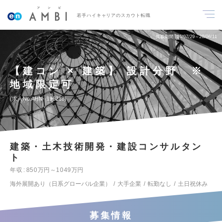
若手ハイキャリアのスカウト転職
掲載期間
26/07/29～26/08/11
【建コン × 建築】 設計分野 ※
地域限定可
求人No.AHN--196218
建築・土木技術開発・建設コンサルタン
ト
年収
850万円～1049万円
海外展開あり（日系グローバル企業）
大手企業
転勤なし
土日祝休み
募集情報