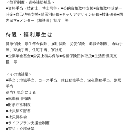
＜教育制度・資格補助補足＞
■資格手当（技術士、博士号等）■公的資格取得支援■資格取得奨励一
時金■自己啓発支援■階層別研修■キャリアデザイン研修■技術研修■国
内留学■メンター（相談員）制度 等
待遇・福利厚生は
健康保険、厚生年金保険、雇用保険、労災保険、退職金制度、通勤手
当、家族手当、住宅手当、寮社宅
■企業年金基金■労災上積み保険■各種保険団体取扱■生活習慣病支
援 等
＜その他補足＞
■手当：地域手当、コース手当、休日勤務手当、深夜勤務手当、別居
手当
※当社規定による
■転勤費用補助
■財形貯蓄制度
■社員積立貯蓄
■社員持株会
■ライフプラン支援金制度
■育児・介護休業