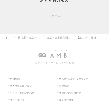
おすすめの求人
ホーム
ハイク
技術系（建築・設
建築・土木技術開
【建コン × 建築】 設
ラス求
備・土木・プラン
発・建設コンサルタ
計分野 ※地域限定可
人TOP
ト）の転職
ントの転職
の求人情報
若手ハイキャリアのスカウト転職
利用規約
求人情報に関するポリシー
個人情報の取り扱い
推奨環境
ヘルプ・お問い合わせ
参画のお問い合わせ
サイトマップ
エン会社概要