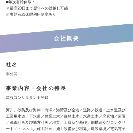
■年次有給休暇：
※最高20日まで翌年への繰越し可能
※失効有給休暇利用制度あり
会社概要
社名
非公開
事業内容・会社の特長
建設コンサルタント登録
河川、砂防及び海岸・海洋／港湾及び空港／道路／鉄道／上水道及び
工業用水道／下水道／農業土木／森林土木／水産土木／廃棄物／造園
／都市計画及び地方計画／地質／土質及び基礎／鋼構造及びコンクリ
ート／トンネル／施工計画、施工設備及び積算／建設環境／電気電子