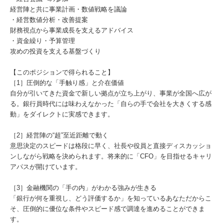
経営陣と共に事業計画・数値戦略を議論
・経営数値分析・改善提案
財務視点から事業成長を支えるアドバイス
・資金繰り・予算管理
攻めの投資を支える基盤づくり
【このポジションで得られること】
［1］圧倒的な「手触り感」と介在価値
自分が引いてきた資金で新しい拠点が立ち上がり、事業が全国へ広が
る。銀行員時代には味わえなかった「自らの手で会社を大きくする感
動」をダイレクトに実感できます。
［2］経営陣の“超”至近距離で動く
意思決定のスピードは格段に早く、社長や役員と直接ディスカッショ
ンしながら戦略を決められます。将来的に「CFO」を目指せるキャリ
アパスが開けています。
［3］金融機関の「手の内」がわかる強みが生きる
「銀行が何を重視し、どう評価するか」を知っているあなただからこ
そ、圧倒的に優位な条件やスピード感で調達を進めることができま
す。