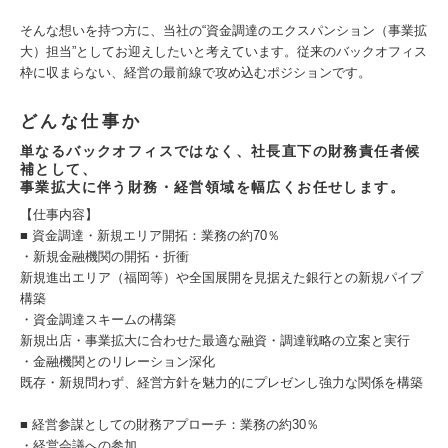
そんな想いを持つ方に、当社の“資金調達のエクスパンション（事業拡
大）担当”としてお迎えしたいと考えています。従来のバックオフィス
枠に収まらない、経営の最前線で攻め込むポジションです。
どんな仕事か
単なるバックオフィスではなく、社長直下の財務責任者候
補として、
事業拡大に伴う財務・経営領域を幅広くお任せします。
【仕事内容】
■ 資金調達・新規エリア開拓：業務の約70％
・新規金融機関の開拓・折衝
新規進出エリア（福岡等）や全国展開を見据えた銀行との新規パイプ
構築
・資金調達スキームの構築
新規出店・事業拡大に合わせた最適な融資・調達戦略の立案と実行
・金融機関とのリレーション深化
既存・新規問わず、経営方針を魅力的にプレゼンし強力な関係を構築
■ 経営参謀としての財務アプローチ：業務の約30％
・経営会議への参加