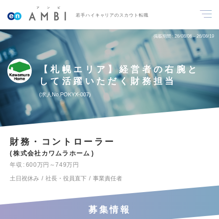
若手ハイキャリアのスカウト転職
掲載期間
26/08/06～26/08/19
【札幌エリア】経営者の右腕と
して活躍いただく財務担当
求人No.POKYX-007
財務・コントローラー
株式会社カワムラホーム
年収
600万円～749万円
土日祝休み
社長・役員直下
事業責任者
募集情報