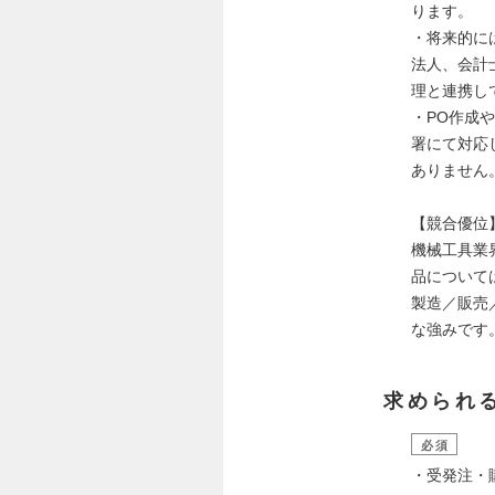
ります。
・将来的に
法人、会計
理と連携し
・PO作成
署にて対応
ありません
【競合優位
機械工具業
品について
製造／販売
な強みです
求められ
必須
・受発注・