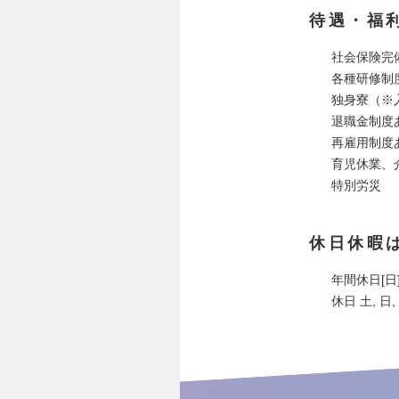
待遇・福
社会保険完
各種研修制
独身寮（※
退職金制度
再雇用制度
育児休業、
特別労災
休日休暇
年間休日[日]
休日 土, 日,