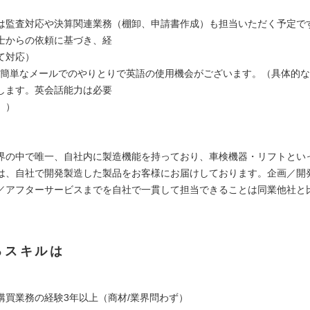
は監査対応や決算関連業務（棚卸、申請書作成）も担当いただく予定で
士からの依頼に基づき、経
て対応）
や簡単なメールでのやりとりで英語の使用機会がございます。（具体的
します。英会話能力は必要
。）
】
界の中で唯一、自社内に製造機能を持っており、車検機器・リフトとい
は、自社で開発製造した製品をお客様にお届けしております。企画／開
／アフターサービスまでを自社で一貫して担当できることは同業他社と
。
るスキルは
購買業務の経験3年以上（商材/業界問わず）