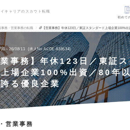
ハイキャリアのスカウト転職
初めて
般事務・営業事務の転職
🌈【営業事務】年休123日／東証スタンダード上場企業100%
/31～26/08/13
求人No.ACDE-838534
営業事務】年休123日／東証
上場企業100%出資／80年
を誇る優良企業
・営業事務