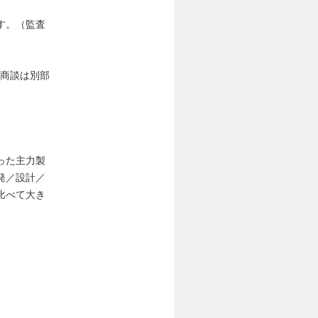
す。（監査
な商談は別部
った主力製
発／設計／
比べて大き