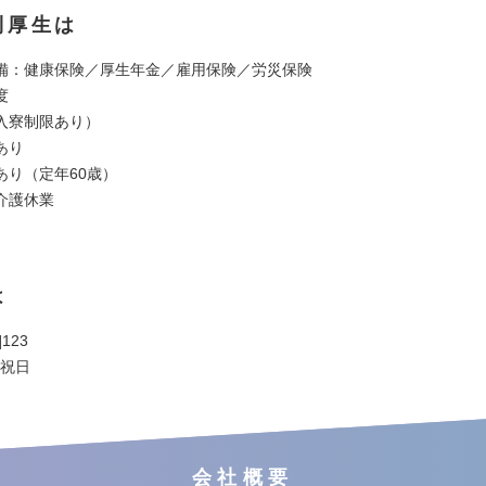
利厚生は
備：健康保険／厚生年金／雇用保険／労災保険
度
入寮制限あり）
あり
あり（定年60歳）
介護休業
は
123
 祝日
会社概要