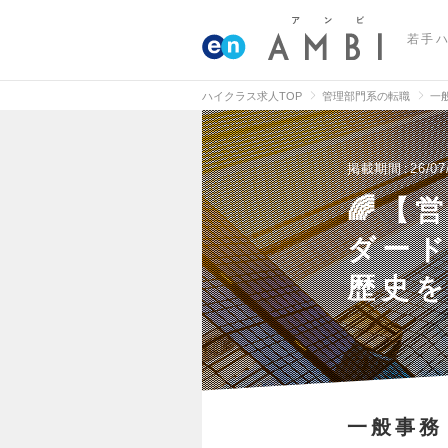
若手
ハイクラス求人TOP
管理部門系の転職
一
掲載期間
26/07
🌈【
ダード
歴史
一般事務