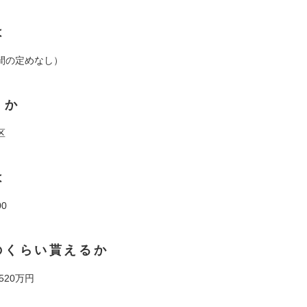
は
間の定めなし）
くか
区
は
00
のくらい貰えるか
 520万円