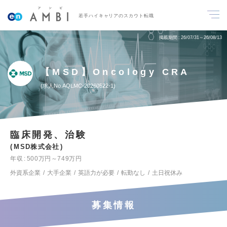
若手ハイキャリアのスカウト転職
掲載期間
26/07/31～26/08/13
【MSD】Oncology CRA
求人No.AQLMC-20260522-1
臨床開発、治験
MSD株式会社
年収
500万円～749万円
外資系企業
大手企業
英語力が必要
転勤なし
土日祝休み
募集情報