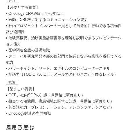
必須
【必要とする資質】
• Oncology CRA経験：4～5年以上
• 医師、CRC等に対するコミュニケ－ション能力
• 社内プロジェクトメンバーの一員として自発的に行動できる積極性
及び協調性
• 治験薬概要、治験実施計画書等を理解し説明できるプレゼンテーシ
ョン能力
• 医学関連全般の基礎知識
• グローバル研究開発本部の他部門と協調しながら業務を遂行できる
能力
• パワーポイント、ワード、エクセルのコンピュータースキル
• 英語力（TOEIC 730以上：メールでのビジネスが可能なレベル）
歓迎
【望ましい資質】
• GCP、社内SOPの知識（異動後に研修あり）
• 担当する治験薬、疾患領域に関する知識（異動後に研修あり）
• 英会話能力（プレゼンテーション、テレカンファレンスなど）
• Oncology関連の専門知識
雇用形態は