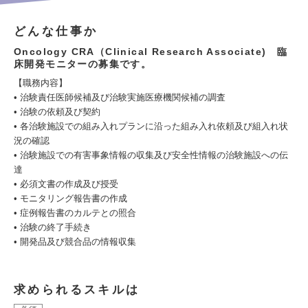
どんな仕事か
Oncology CRA（Clinical Research Associate) 臨
床開発モニターの募集です。
【職務内容】
• 治験責任医師候補及び治験実施医療機関候補の調査
• 治験の依頼及び契約
• 各治験施設での組み入れプランに沿った組み入れ依頼及び組入れ状
況の確認
• 治験施設での有害事象情報の収集及び安全性情報の治験施設への伝
達
• 必須文書の作成及び授受
• モニタリング報告書の作成
• 症例報告書のカルテとの照合
• 治験の終了手続き
• 開発品及び競合品の情報収集
求められるスキルは