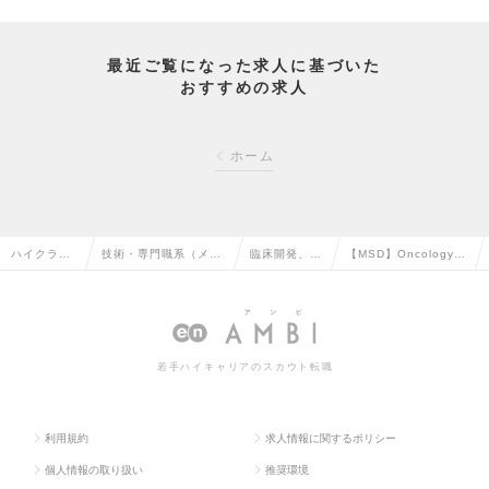
最近ご覧になった求人に基づいた
おすすめの求人
ホーム
ハイクラス
技術・専門職系（メデ
臨床開発、治
【MSD】Oncology C
求人TOP
ィカル）の転職
験の転職
RAの求人情報
若手ハイキャリアのスカウト転職
利用規約
求人情報に関するポリシー
個人情報の取り扱い
推奨環境