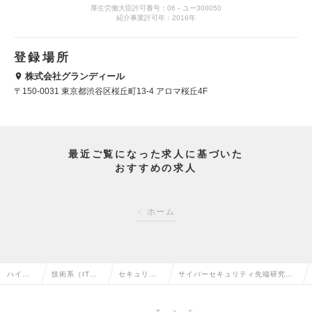
厚生労働大臣許可番号：06－ユー300050
紹介事業許可年：2016年
登録場所
株式会社グランディール
〒150-0031 東京都渋谷区桜丘町13-4 アロマ桜丘4F
最近ご覧になった求人に基づいた
おすすめの求人
ホーム
ハイク
技術系（IT・
セキュリテ
サイバーセキュリティ先端研究
ラス求
Web・通信
ィエンジニ
所 研究員【未経験歓迎】（Mgrク