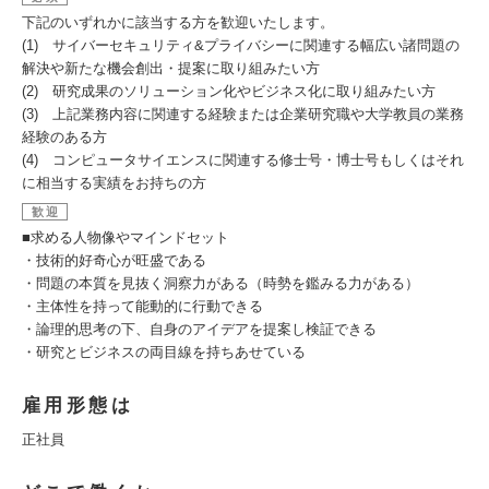
下記のいずれかに該当する方を歓迎いたします。
(1) サイバーセキュリティ&プライバシーに関連する幅広い諸問題の
解決や新たな機会創出・提案に取り組みたい方
(2) 研究成果のソリューション化やビジネス化に取り組みたい方
(3) 上記業務内容に関連する経験または企業研究職や大学教員の業務
経験のある方
(4) コンピュータサイエンスに関連する修士号・博士号もしくはそれ
に相当する実績をお持ちの方
歓迎
■求める人物像やマインドセット
・技術的好奇心が旺盛である
・問題の本質を見抜く洞察力がある（時勢を鑑みる力がある）
・主体性を持って能動的に行動できる
・論理的思考の下、自身のアイデアを提案し検証できる
・研究とビジネスの両目線を持ちあせている
雇用形態は
正社員