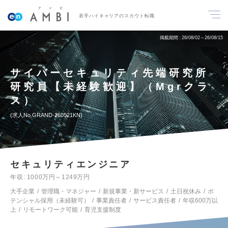
若手ハイキャリアのスカウト転職
掲載期間
26/08/02～26/08/15
サイバーセキュリティ先端研究所
研究員【未経験歓迎】（Mgrクラ
ス）
求人No.GRAND-260521KN
セキュリティエンジニア
年収
1000万円～1249万円
大手企業
管理職・マネジャー
新規事業・新サービス
土日祝休み
ポ
テンシャル採用（未経験可）
事業責任者
サービス責任者
年収600万以
上
リモートワーク可能
育児支援制度