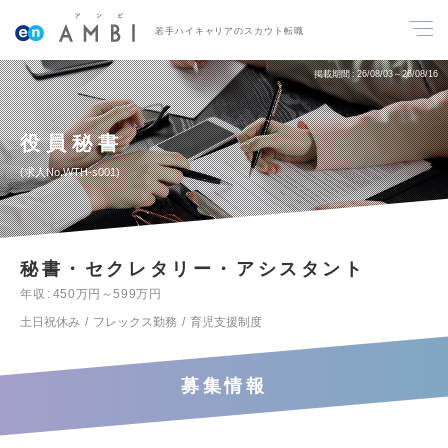
若手ハイキャリアのスカウト転職
掲載期間
26/08/03～26/08/16
役員秘書
求人No.WTH-s001
秘書・セクレタリー・アシスタント
年収
450万円～599万円
土日祝休み
フレックス勤務
育児支援制度
募集情報