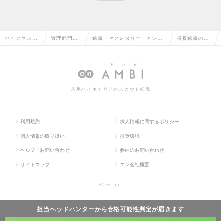
ハイクラス求
管理部門系
秘書・セクレタリー・アシス
役員秘書の求
人TOP
の転職
タントの転職
人情報
若手ハイキャリアのスカウト転職
利用規約
求人情報に関するポリシー
個人情報の取り扱い
推奨環境
ヘルプ・お問い合わせ
参画のお問い合わせ
サイトマップ
エン会社概要
©
en Inc.
担当ヘッドハンターから
合格可能性判定
が届きます