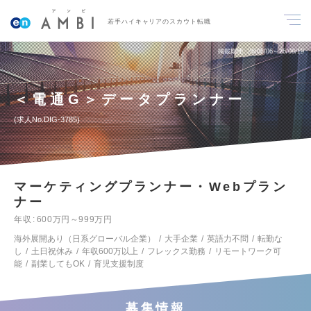
若手ハイキャリアのスカウト転職
掲載期間
26/08/06～26/08/19
＜電通G＞データプランナー
求人No.DIG-3785
マーケティングプランナー・Webプラン
ナー
年収
600万円～999万円
海外展開あり（日系グローバル企業）
大手企業
英語力不問
転勤な
し
土日祝休み
年収600万以上
フレックス勤務
リモートワーク可
能
副業してもOK
育児支援制度
募集情報